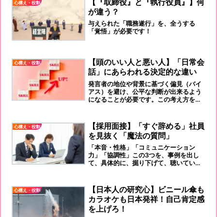
【『取締役』と『執行役員』】何
心構え・役割
が違う？
与えられた「職務遂行」を、全うする
「覚悟」が必要です！
【頭のいい人と悪い人】「日常会
心構え・役割
話」にあらわれる決定的な違い
発言者の地位や背景に基づく偏見（バイ
アス）を避け、公平な判断が出来るよう
になることが必要です。この考え方を実
践することで、情報の質を高め、公平か
つ合理的な判断ができるようになりま
す。
【採用面接】「すぐ辞める」社員
心構え・役割
を見抜く「魔法の質問」
「本音・性格」「コミュニケーション
力」「協調性」この3つを、事例を出し
て、具体的に、掘り下げて、聴いていく
ことをお勧めします。
【日本人の研究心】ビニール傘も
心構え・役割
カラオケも日本発祥！自己肯定感
を上げろ！