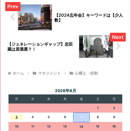
【2024忘年会】キーワードは【少人
数】
【ジェネレーションギャップ】忠臣
蔵は居酒屋？！
ホーム
マネジメント
心構え・役割
2026年8月
月
火
水
木
金
土
日
1
2
3
4
5
6
8
9
7
10
11
12
13
15
16
14