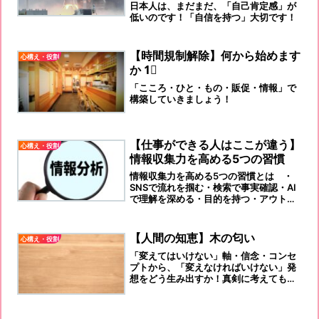
日本人は、まだまだ、「自己肯定感」が
低いのです！「自信を持つ」大切です！
【時間規制解除】何から始めます
心構え・役割
か 1⃣
「こころ・ひと・もの・販促・情報」で
構築していきましょう！
【仕事ができる人はここが違う】
心構え・役割
情報収集力を高める5つの習慣
情報収集力を高める5つの習慣とは ・
SNSで流れを掴む・検索で事実確認・AI
で理解を深める・目的を持つ・アウトプ
ットする
【人間の知恵】木の匂い
心構え・役割
「変えてはいけない」軸・信念・コンセ
プトから、「変えなければいけない」発
想をどう生み出すか！真剣に考えても出
て来ませんよ！「木」の匂いを嗅ぎなが
ら、日本茶・日本酒を飲みながら、
（笑）頭柔らかくして考えましょうね！