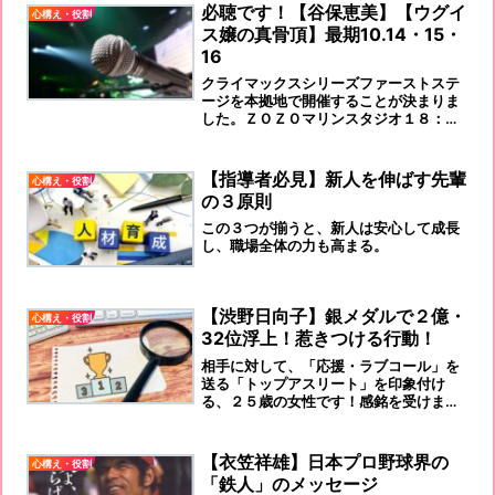
必聴です！【谷保恵美】【ウグイ
心構え・役割
ス嬢の真骨頂】最期10.14・15・
16
クライマックスシリーズファーストステ
ージを本拠地で開催することが決まりま
した。ＺＯＺＯマリンスタジオ１８：０
０試合開始となります。『これこそ！プ
ロフェッショナル！』だと思います。あ
らゆるビジネスマンに、何かを感じさせ
【指導者必見】新人を伸ばす先輩
心構え・役割
る『響く声』だと思います！
の３原則
この３つが揃うと、新人は安心して成長
し、職場全体の力も高まる。
【渋野日向子】銀メダルで２億・
心構え・役割
32位浮上！惹きつける行動！
相手に対して、「応援・ラブコール」を
送る「トップアスリート」を印象付け
る、２５歳の女性です！感銘を受けま
す！！
【衣笠祥雄】日本プロ野球界の
心構え・役割
「鉄人」のメッセージ