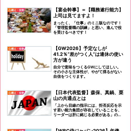
【宴会幹事】＝【職務遂行能力】
心構え・役割
上司は見てますよ！
まったく、「仕事」のミニ版なのです！
「管理監督職の訓練」と思い、進んで役
を受けるべきです！
【GW2026】予定なしが
心構え・役割
41.2％“差がつく人”は連休の使い
方が違う
自分で意味をつくるGWにしてほしい。
その小さな主体性が、やがて揺るがない
自信をつくります。
【日本代表監督】森保、真鍋、栗
心構え・役割
山の共通点とは
「上から目線の指示には、拒否反応を示
す若い能力集団が存在していることを、
リーダーは肝に銘じる必要がある」ので
す。
【WBC侍ジャパン2026】年俸