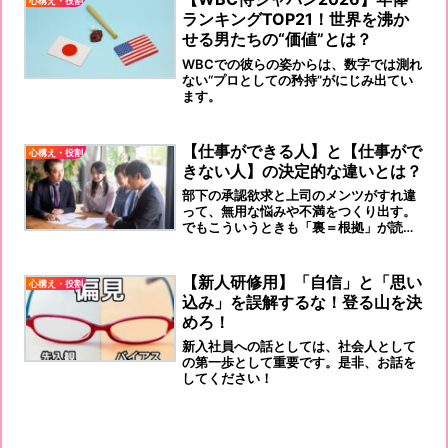
心構え・役割
ランキングTOP21！世界を沸か
せる男たちの“価値”とは？
WBCでの彼らの姿からは、数字では測れ
ない“プロとしての矜持”がにじみ出てい
ます。
【仕事ができる人】と【仕事がで
心構え・役割
きない人】の決定的な違いとは？
部下の承認欲求と上司のメンツがすれ違
って、無用な悩みや不満をつくり出す。
でもこういうときも「裏＝根拠」が読め
れば、解決の糸口が見えてきます。
【新人研修用】「自信」と「思い
心構え・役割
込み」を誤解するな！登る山を決
めろ！
新入社員への話としては、社会人として
の第一歩として重要です。是非、お話を
してください！