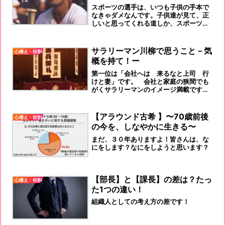
スポーツの選手は、いつも子供の手本で
なきゃダメなんです。子供達が見て、正
しいと思ってくれる道しか、スポーツの
選手は歩いちゃダメなんです。
サラリーマン川柳で思うこと－気
心構え・役割
概を持て！ー
第一位は「会社へは 来るなと上司 行
けと妻」です。 会社と家庭の狭間でも
がくサラリーマンのイメージ満載です。
そもそも、世のサラリーマンは、なぜに
して、奥様がおっかないのでしょうか！
明るい未来のセルフイメージを持つ者を
【アラウンド古希 】〜70歳前後
心構え・役割
応援します！
の今を、しなやかに生きる〜
まだ、３０年ありますよ！皆さんは、な
にをします？なにをしようと思います？
【部長】と【課長】の差は？たっ
心構え・役割
た1つの違い！
組織人としての考え方の差です！