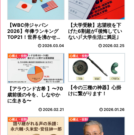
【WBC侍ジャパン
【大学受験】志望校を下
2026】年俸ランキング
げた6割超が｢後悔してい
TOP21！世界を沸かせる
ない｣｢大学生活に満足｣
男たちの“価値”とは？
2026.03.04
2026.02.25
心構え・役割
心構え・役割
【今の三種の神器】心掛
【アラウンド古希 】〜70
けに繋がります！
歳前後の今を、しなやか
に生きる〜
2026.02.21
2026.01.26
心構え・役割
心構え・役割