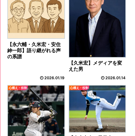
【永六輔・久米宏・安住
紳一郎】語り継がれる声
の系譜
【久米宏】メディアを変
えた男
2026.01.19
2026.01.14
心構え・役割
心構え・役割