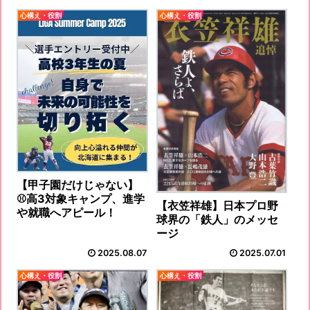
心構え・役割
心構え・役割
【甲子園だけじゃない】
⚾️高3対象キャンプ、進学
【衣笠祥雄】日本プロ野
や就職へアピール！
球界の「鉄人」のメッセ
ージ
2025.08.07
2025.07.01
心構え・役割
心構え・役割