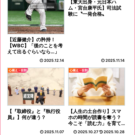
【東大出身・元日本ハ
ム・宮台康平氏】司法試
験に〝一発合格〟
【近藤健介】の矜持！
【WBC】「後のことを考
えて出るぐらいなら…」
2025.12.14
2025.11.14
心構え・役割
心構え・役割
【『取締役』と『執行役
【人生の土台作り】スマ
員』】何が違う？
ホの時間が読書を奪う？
今こそ「読む力」を育て
るとき
2025.11.07
2025.10.27
2025.10.28