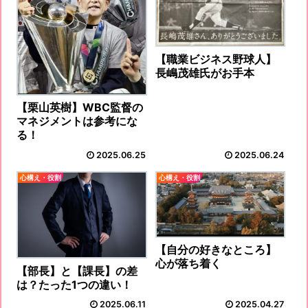
【職業ビジネス野球人】
長嶋茂雄氏がお手本
【栗山英樹】WBC監督の
マネジメントは参考にな
る！
2025.06.25
2025.06.24
心構え・役割
心構え・役割
【自分の好きなところ】
心が落ち着く
【部長】と【課長】の差
は？たった1つの違い！
2025.06.11
2025.04.27