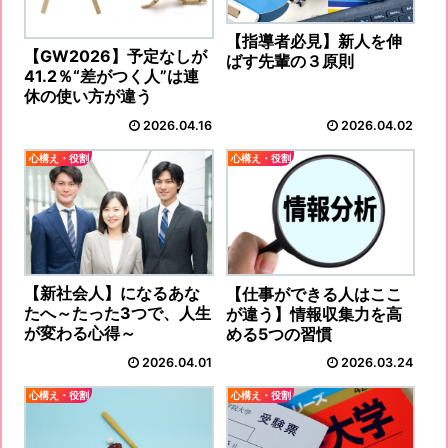
【指導者必見】新人を伸
【GW2026】予定なしが
ばす先輩の３原則
41.2％“差がつく人”は連
休の使い方が違う
2026.04.16
2026.04.02
心構え・役割
心構え・役割
【新社会人】になるあな
【仕事ができる人はここ
たへ～たった3つで、人生
が違う】情報収集力を高
が変わる心得～
める5つの習慣
2026.04.01
2026.03.24
心構え・役割
心構え・役割