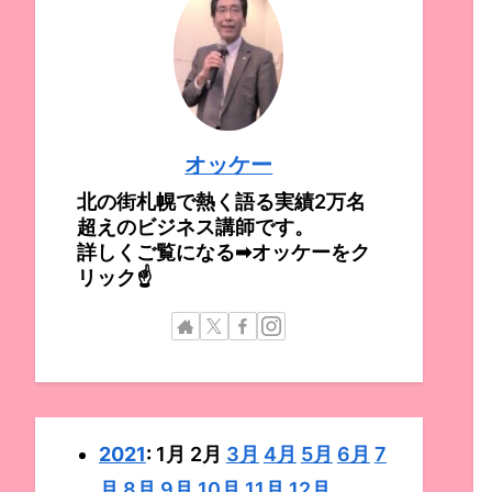
オッケー
北の街札幌で熱く語る実績2万名
超えのビジネス講師です。
詳しくご覧になる➡オッケーをク
リック☝
2021
:
1月
2月
3月
4月
5月
6月
7
月
8月
9月
10月
11月
12月