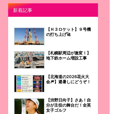
新着記事
【Ｈ３ロケット】９号機
の打ち上げ🚀
【札幌駅周辺が激変！】
地下鉄ホーム増設工事
【北海道の2026花火大
会🎆】避暑しにどうぞ！
【渋野日向子】さあ！自
分が主役の舞台だ！全英
女子ゴルフ