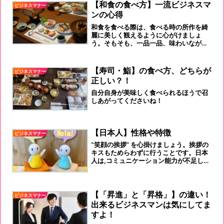
【和食の食べ方】一流ビジネスマ
ビジネスマナー
ンの心得
和食を食べる際は、食べる時の所作を綺
麗に美しく観えるように心がけましょ
う。そもそも、一品一品、味わいなが
ら、おいしく頂きましょう！これも、
「一流のビジネスマン」になるための階
段ですよ！
【寿司・鮨】の食べ方、どちらが
ビジネスマナー
正しい？！
自分自身が美味しく食べられるほうで召
しあがってくださいね！
【日本人】性格や特徴
ビジネスマナー
‟笑顔の挨拶” を心掛けましょう。挨拶の
キスもためらわずに行うことです。日本
人は,コミュニケーション能力が不足して
います。
【「昇進」と「昇格」】の違い！
ビジネスマナー
出来るビジネスマンは気にしてま
すよ！