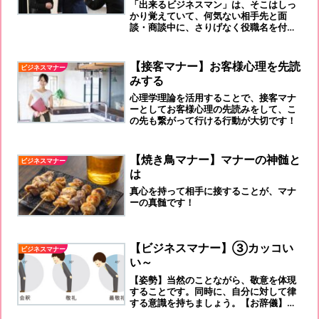
「出来るビジネスマン」は、そこはしっ
かり覚えていて、何気ない相手先と面
談・商談中に、さりげなく役職名を付け
て、お名前を言っている筈です！！！
【接客マナー】お客様心理を先読
ビジネスマナー
みする
心理学理論を活用することで、接客マナ
ーとしてお客様心理の先読みをして、こ
の先も繋がって行ける行動が大切です！
【焼き鳥マナー】マナーの神髄と
ビジネスマナー
は
真心を持って相手に接することが、マナ
ーの真髄です！
【ビジネスマナー】③カッコい
ビジネスマナー
い～
【姿勢】当然のことながら、敬意を体現
することです。同時に、自分に対して律
する意識を持ちましょう。【お辞儀】気
持ちを全身で表す3パターンがありま