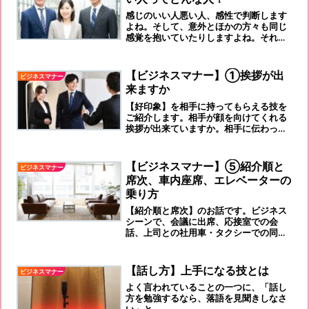
感じのいい人悪い人、感性で判断します
よね。そして、意外とほかの方々も同じ
感覚を抱いていたりしますよね。それ
は、ほとんどの方（日本人）が、【見た
目と一言発した声】を瞬時にインプット
してしまうからです。身なりを整えた、
【ビジネスマナー】①挨拶が出
ビジネスマナー
清潔な人に【意識してなりましょう。】
来ますか
【好印象】を相手に持ってもらえる技を
ご紹介します。相手が顔を向けてくれる
挨拶が出来ていますか。相手に伝わって
はじめて、挨拶です。独り言のように、
小さな声で、ボソボソ言ってはダメで
す！挨拶でこれからの社会人生が決まる
【ビジネスマナー】⑤紹介順と
ビジネスマナー
といっても過言ではありません。
席次、車内座席、エレベーターの
乗り方
【紹介順と席次】のお話です。ビジネス
シーンで、会議に出席、応接室での会
話、上司との社用車・タクシーでの同
行、エレベーターに乗る時など、ありま
すよね。しっかり覚えて、失礼のない対
応をお願いいたします。
【話し方】上手になる技とは
ビジネスマナー
よく言われていることの一つに、「話し
方を勉強するなら、落語を見聞きしなさ