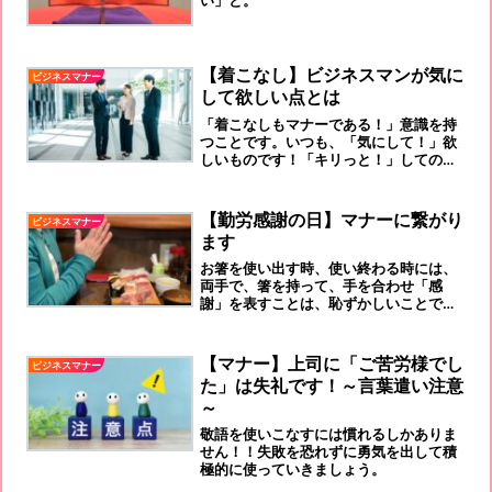
い」と。
【着こなし】ビジネスマンが気に
ビジネスマナー
して欲しい点とは
「着こなしもマナーである！」意識を持
つことです。いつも、「気にして！」欲
しいものです！「キリっと！」しての立
ち姿勢が、「出来る男！」です。
【勤労感謝の日】マナーに繋がり
ビジネスマナー
ます
お箸を使い出す時、使い終わる時には、
両手で、箸を持って、手を合わせ「感
謝」を表すことは、恥ずかしいことでは
なく、「紳士・淑女」に見える「マナ
ー」です。
【マナー】上司に「ご苦労様でし
ビジネスマナー
た」は失礼です！～言葉遣い注意
～
敬語を使いこなすには慣れるしかありま
せん！！失敗を恐れずに勇気を出して積
極的に使っていきましょう。