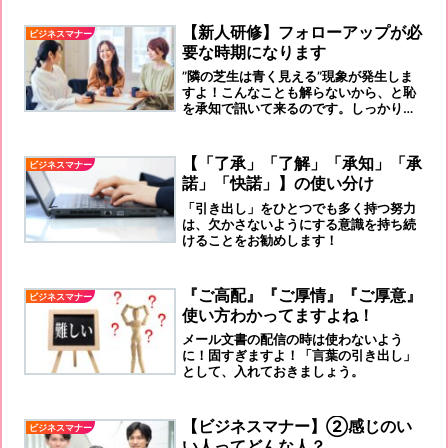
す！「首を折らない！腰を折る！感覚で
す。
【新人研修】フォローアップが必
ビジネスマナー
要な時期になります
”隣の芝生は青く見える”現象が発生しま
すよ！こんなことも解らないから、と恥
を承知で訊いて来るのです。しっかりと
受け止めて、真摯に答えてあげてくださ
い。
【「了承」「了解」「承知」「承
ビジネスマナー
諾」「快諾」】の使い分け
「引き出し」をひとつでも多く持つ努力
は、欠かさないようにする意識を持ち続
けることをお勧めします！
『ご高配』『ご厚情』『ご厚意』
ビジネスマナー
使い方わかってますよね！
メール文書の配信の時は使わないよう
に！固すぎますよ！「言葉の引き出し」
として、入れておきましょう。
【ビジネスマナー】②感じのい
ビジネスマナー
い人ってどんな人？