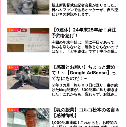
新庄新監督就任記者会見がありました。
日ハムファンであるオッケーが、自己流
ビジネス解説をします。
【9連休】24年末25年始！発注
トレンド
予約を急げ！
今回の年末年始は、間に平日があって、
休みを取らないと、連休とならないので
はなく、『ガチ連休』です！中小企業も
休みます。
【感謝とお願い】ちょっと褒め
トレンド
て！～【Google AdSense】っ
てなにものだ！～
２年３カ月 約８００日に亘り、書き続
けたblog記事が、500記事に辿り着きま
した！これからも、変わらず、お読みい
ただけますよう、お願いいたします。
【魂の授業】ゴルゴ松本の名言＆
トレンド
【感謝御礼】
1,000記事達成！これからも、お時間の
ある限り、お読みいただければ嬉しいで