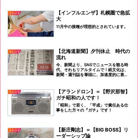
【インフルエンザ】札幌圏で急拡
トレンド
大
11月中の接種が理想的とされています。
【北海道新聞】夕刊休止 時代の
トレンド
流れ
今、新聞より、SNSでニュースを観る時
代、それもリアルタイムで！紙文化は、
新聞・週刊誌を筆頭に、加速度的に衰退
して行くのだろうと思います。
【アランドロン】＝【野沢那智】
トレンド
ガチ昭和の人です！
「昭和」で若く、「平成」で責任ある仕
事をした方々の『ガチ』です！
【新庄剛志】＝【BIG BOSS】リ
トレンド
ーダーシップ論