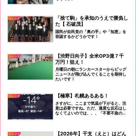
「捨て駒」を承知のうえで勝負し
トレンド
た【 石破茂】
国民が自民党の「奥の手」や「知恵」を
容認するかどうかです！
【渋野日向子】全米OP3億７千
トレンド
万円！狙え！
月曜日の朝にランカースターからビッグ
ニュースが飛び込んでくることを期待し
たいです！
【極寒】札幌あるある！
トレンド
さすがに、ここまで気温が下がると、注
意は必要ですね。ただ、過度な反応はし
なくてよいのでは、、、「不要不急の外
出は控えましょう！」（どこかで聞いた
言葉ですが、、、）❝ここでも、この言葉
を使うんかい！！！❞
【2026年】干支（えと）はどん
トレンド