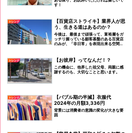
す！
【百貨店ストライキ】業界人が思
トレンド
う、生きる道はあるのか？
今後は、最後まで頑張って、富裕層をガ
ッチリ握っている顧客基盤のある百貨店
のみが、「非日常」を表現出来る空間と
して、存在し続けるのです。ストライキ
が、なんとなく、虚しく感じる、百貨店
業界人OBです。
【お彼岸】ってなんだ！？
トレンド
この機会に、他界した祖父母、両親に感
謝するのも、大切なことと思います。
【バブル期の半減】衣服代
トレンド
2024年の月額3,336円
背景には消費者の意識の変化が大きな要
因