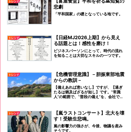
【富屋食堂】平和を祈る🙏知覧の
トレンド
悲劇
「平和国家」の礎となっている地です。
【日経MJ2026上期】から見え
トレンド
る話題とは！感性を磨け！
ビジネスパーソンにとって、時代の流れ
を知ることは大切なスキルの一つです。
【危機管理意識】－胆振東部地震
トレンド
からの教訓－
【備えあれば患いなし】ですが、【過ぎ
たるは猶及ばざるが如し】です。‟常識
人”の範囲で、‟普段の備え”を、会社で、
ご自宅で行いましょう！
【嵐ラストコンサート】北大を壊
トレンド
す！受験生悲鳴。
嵐の影響力の強さが、今後、物議を産み
そうです。