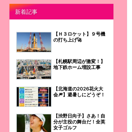
新着記事
【Ｈ３ロケット】９号機
の打ち上げ🚀
【札幌駅周辺が激変！】
地下鉄ホーム増設工事
【北海道の2026花火大
会🎆】避暑しにどうぞ！
【渋野日向子】さあ！自
分が主役の舞台だ！全英
女子ゴルフ