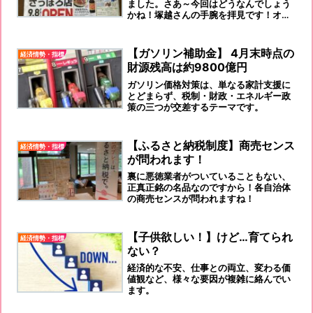
ました。さあ～今回はどうなんでしょう
かね！塚越さんの手腕を拝見です！オッ
ケーの長い間の疑問です！「なんで、ネ
クタイを仕掛けないのかな～～」と。笑
【ガソリン補助金】 4月末時点の
経済情勢・指標
財源残高は約9800億円
ガソリン価格対策は、単なる家計支援に
とどまらず、税制・財政・エネルギー政
策の三つが交差するテーマです。
【ふるさと納税制度】商売センス
経済情勢・指標
が問われます！
裏に悪徳業者がついていることもない、
正真正銘の名品なのですから！各自治体
の商売センスが問われますね！
【子供欲しい！】けど…育てられ
経済情勢・指標
ない？
経済的な不安、仕事との両立、変わる価
値観など、様々な要因が複雑に絡んでい
ます。