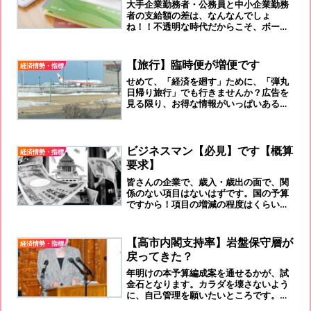
大手企業勤務者・公務員と中小企業勤務
者の支給額の差は、なんなんでしょ
ね！！不透明な時代だからこそ、ボーナ
スは大切に使いましょう！
【旅行】臨時便が増便です
経済情勢・指標
せめて、「経済を廻す」ために、「弾丸
日帰り旅行」でも行きませんか？広告を
見る限り、お得な情報がいっぱいあるよ
うですよ。
ビジネスマン【必見】です【概算
経済情勢・指標
要求】
皆さんの企業で、歳入・歳出の面で、関
係のない項目はないはずです。国の予算
ですから！項目の増減の程度はくらい
は、知っておいていいと思いますよ！‟一
流のビジネスマン”を目指すなら！
【高市内閣支持率】岩盤保守層が
経済情勢・指標
戻ってきた？
年明けの本予算編成案を通せるかが、試
金石となります。カラダを壊さないよう
に、自己管理を願いたいところです。代
わりはいないのですから！！！