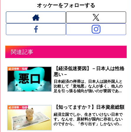
オッケーをフォローする
関連記事
【経済低迷要因】－日本人は性格
経済情勢・指標
悪い－
日本経済の停滞は、日本人は諸外国人と
比較して「意地悪」な人が多く、他人の
足を引っ張る傾向が強いのが要因であっ
た。新型コロナウィルス感染するのは自
業自得だ！
【知ってますか？】日本資産総額
経済情勢・指標
経済立国でしか、生きていけない日本で
す。なんせ、原材料が国内に存在しない
のですから、「作り出す」しかないので
すよ。