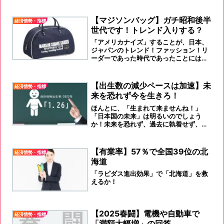
【マジソンバッグ】ガチ昭和後半
経済情勢・指標
世代です！トレンド入りする？
「アメリカナイズ」することが、日本、
ジャパンのトレンド！ファッション！リ
ーダーであった時代であったことには、
間違いないことだった思います。
【出生数の減少ペースは加速】未
経済情勢・指標
来を恐れず今を生きろ！
ほんとに、「生まれて来ませんね！」
「日本国の未来」は明るいのでしょう
か！未来を恐れず、過去に執着せず、今
を生きろ！
【有業率】57％で全国39位の北
経済情勢・指標
海道
「ラピダス進出効果」で「北海道」を救
えるか！
【2025春闘】電機や自動車で
経済情勢・指標
「満額大幅増」の回答