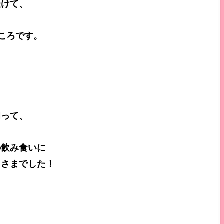
受けて、
ころです。
伺って、
の飲み食いに
うさまでした！