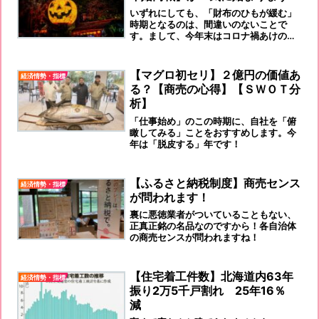
いずれにしても、「財布のひもが緩む」
時期となるのは、間違いのないことで
す。まして、今年末はコロナ禍あけの、
経済回復の「高額支給ボーナス商戦」と
なるはずです。『頑張れ！ニッポン！』
です！
【マグロ初セリ】２億円の価値あ
経済情勢・指標
る？【商売の心得】【ＳＷＯＴ分
析】
「仕事始め」のこの時期に、自社を「俯
瞰してみる」ことをおすすめします。今
年は「脱皮する」年です！
【ふるさと納税制度】商売センス
経済情勢・指標
が問われます！
裏に悪徳業者がついていることもない、
正真正銘の名品なのですから！各自治体
の商売センスが問われますね！
【住宅着工件数】北海道内63年
経済情勢・指標
振り2万5千戸割れ 25年16％
減