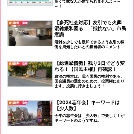
高くて家なんか建てられませんよ～～
～！
【多死社会対応】友引でも火葬
経済情勢・指標
混雑緩和図る 「抵抗ない」市民
意識
混雑を少しでも緩和できるよう友引の稼
働を周知したいとの担当者のコメント
【総選挙情勢】残り3日でどう変
経済情勢・指標
わる！【国民主権】再確認！
政治の根本は、我々国民の権利である、
国会議員の選出のための、投票権にあり
ます。投票に行きましょう！
【2024忘年会】キーワードは
経済情勢・指標
【少人数】
今年の忘年会は「少人数」で楽しく！が
キーワードのようですね。