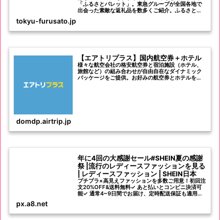
「ふるさとパレット」。東急グループが全国各地で
出会った素敵な返礼品を数多くご紹介。ふるさと納
税についてわかりやすく説明しているため、はじめ
tokyu-furusato.jp
ての方でも安心です。ふるさとパレット限定の返礼
品も！
【エアトリプラス】国内航空券＋ホテル
様々な航空会社の格安航空券と宿泊施設（ホテル、
旅館など）の組み合わせが自由自在なダイナミック
パッケージをご提供。お好みの航空券とホテルを選
んでセットに出来る航空券とホテルのパックは旅行
や観光にぴったり！国内航空券＋ホテルならエアト
リプラス！
domdp.airtrip.jp
年に4回の大感謝セール#SHEIN夏の感謝
祭 |流行のレディースファッションを見る
| レディースファッション | SHEIN日本
プチプラ×高見えファッションを多数ご用意！初回注
文20%OFF&送料無料✓ あと払いとコンビニ決済可
能✓ 通常4~9日間でお届け、定時配送保証も適用可
能✓ 40日以内返品無料✓ 新着商品毎日1000+登場✓
px.a8.net
お得な商品割引とクーポンが盛りだくさん✓