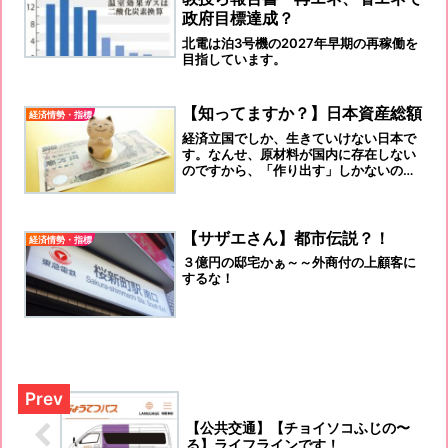
政府目標達成？
北電は泊3号機の2027年早期の再稼働を
目指しています。
【知ってますか？】日本資産総額
経済情勢・指標
経済立国でしか、生きていけない日本で
す。なんせ、原材料が国内に存在しない
のですから、「作り出す」しかないので
すよ。
【サザエさん】都市伝説？！
経済情勢・指標
３億円の邸宅かぁ～～外商付の上顧客に
するな！
【公共交通】【チョイソコふじの〜
る】ライフラインです！