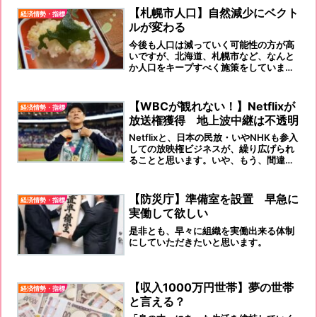
【札幌市人口】自然減少にベクト
経済情勢・指標
ルが変わる
今後も人口は減っていく可能性の方が高
いですが、北海道、札幌市など、なんと
か人口をキープすべく施策をしていま
す。街も変わり人も代々受け継がれてい
きます。私たちの子孫にはどんな札幌の
街を残していけるのでしょう。
【WBCが観れない！】Netflixが
経済情勢・指標
放送権獲得 地上波中継は不透明
Netflixと、日本の民放・いやNHKも参入
しての放映権ビジネスが、繰り広げられ
ることと思います。いや、もう、間違い
なく、始まっていますね！
【防災庁】準備室を設置 早急に
経済情勢・指標
実働して欲しい
是非とも、早々に組織を実働出来る体制
にしていただきたいと思います。
【収入1000万円世帯】夢の世帯
経済情勢・指標
と言える？