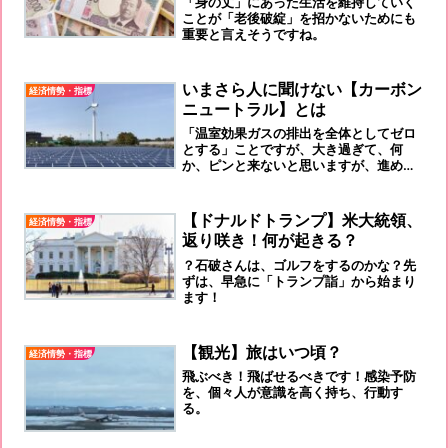
「身の丈」にあった生活を維持していく
ことが「老後破綻」を招かないためにも
重要と言えそうですね。
いまさら人に聞けない【カーボン
経済情勢・指標
ニュートラル】とは
「温室効果ガスの排出を全体としてゼロ
とする」ことですが、大き過ぎて、何
か、ピンと来ないと思いますが、進めな
ければいけません。
【ドナルドトランプ】米大統領、
経済情勢・指標
返り咲き！何が起きる？
？石破さんは、ゴルフをするのかな？先
ずは、早急に「トランプ詣」から始まり
ます！
【観光】旅はいつ頃？
経済情勢・指標
飛ぶべき！飛ばせるべきです！感染予防
を、個々人が意識を高く持ち、行動す
る。