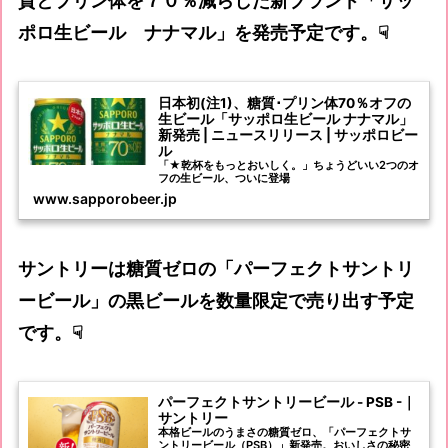
質とプリン体を７０％減らした新ブランド「サッ
ポロ生ビール ナナマル」を発売予定です。☟
日本初(注1)、糖質･プリン体70％オフの
生ビール「サッポロ生ビール ナナマル」
新発売 | ニュースリリース | サッポロビー
ル
「★乾杯をもっとおいしく。」ちょうどいい2つのオ
フの生ビール、ついに登場
www.sapporobeer.jp
サントリーは糖質ゼロの「パーフェクトサントリ
ービール」の黒ビールを数量限定で売り出す予定
です。☟
パーフェクトサントリービール - PSB -｜
サントリー
本格ビールのうまさの糖質ゼロ、「パーフェクトサ
ントリービール（PSB）」新発売。おいしさの秘密