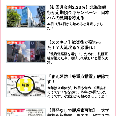
【初回月金利2.23％】北海道銀
経済情勢・指標
行が定期預金キャンペーン 日本
ハムの激闘を称える
本日11月4日から始めると発表しまし
た！
【ススキノ】歓楽街が変わっ
経済情勢・指標
た！？人流戻る？頑張れ！
「北海道経済を廻す！」ために、札幌五
輪が消えた今、頑張って欲しいと思う次
第。
「まん延防止等重点措置」解除で
経済情勢・指標
す！
今年は３連休が、昨日も含め、9回ある
そうです！ちなみに、昨年は6回だった
そうです。小旅行から始めましょうよ！
【原発なしで脱炭素可能】 大学
経済情勢・指標
教授ら報告書 再エネ、省エネで