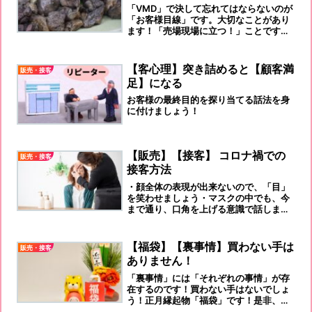
「VMD」で決して忘れてはならないのが
「お客様目線」です。大切なことがあり
ます！「売場現場に立つ！」ことです！
あらゆるヒントは、売場現場にあるので
す！外から見て、内から見て検証を重ね
て行くのです。
【客心理】突き詰めると【顧客満
販売・接客
足】になる
お客様の最終目的を探り当てる話法を身
に付けましょう！
【販売】【接客】 コロナ禍での
販売・接客
接客方法
・顔全体の表現が出来ないので、「目」
を笑わせましょう・マスクの中でも、今
まで通り、口角を上げる意識で話しまし
ょう・抑揚は、一段上げて、大袈裟にな
るくらいが良いです
【福袋】【裏事情】買わない手は
販売・接客
ありません！
「裏事情」には「それぞれの事情」が存
在するのです！買わない手はないでしょ
う！正月縁起物「福袋」です！是非、是
非、ご予約を！