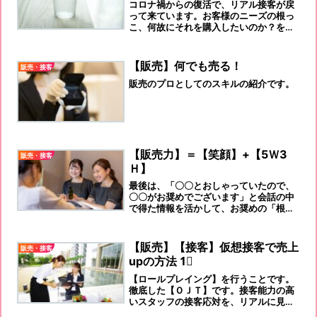
コロナ禍からの復活で、リアル接客が戻
って来ています。お客様のニーズの根っ
こ、何故にそれを購入したいのか？を、
コミニュケーション能力を駆使して、伺
うことが販売員には必要です。
【販売】何でも売る！
販売・接客
販売のプロとしてのスキルの紹介です。
【販売力】＝【笑顔】+【5Ｗ3
販売・接客
Ｈ】
最後は、「〇〇とおしゃっていたので、
〇〇がお奨めでございます」と会話の中
で得た情報を活かして、お奨めの「根
拠」を示してください。お客様の納得度
合いが上がります。
【販売】【接客】仮想接客で売上
販売・接客
upの方法 1⃣
【ロールプレイング】を行うことです。
徹底した【ＯＪＴ】です。接客能力の高
いスタッフの接客応対を、リアルに見せ
るのです。お客様役は、一番に接客能力