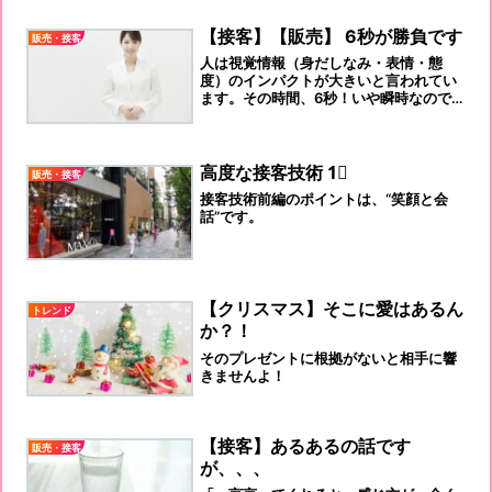
の高い方にお願いしてください。ロール
プレイング手法の是非は、お客様役にか
【接客】【販売】 6秒が勝負です
販売・接客
かっています。
人は視覚情報（身だしなみ・表情・態
度）のインパクトが大きいと言われてい
ます。その時間、6秒！いや瞬時なので
す！接客業は「身だしなみ・姿勢・仕
草・笑顔」が非常に重要になるのです。
「笑顔でいよう！」と決めることです。
高度な接客技術 1⃣
販売・接客
接客技術前編のポイントは、“笑顔と会
話”です。
【クリスマス】そこに愛はあるん
トレンド
か？！
そのプレゼントに根拠がないと相手に響
きませんよ！
【接客】あるあるの話です
販売・接客
が、、、