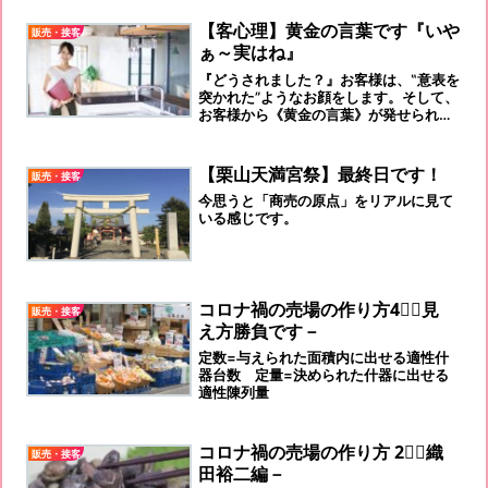
ょう。
【客心理】黄金の言葉です『いや
販売・接客
ぁ～実はね』
『どうされました？』お客様は、‟意表を
突かれた”ようなお顔をします。そして、
お客様から《黄金の言葉》が発せられま
す。『いやぁ～実はね』
【栗山天満宮祭】最終日です！
販売・接客
今思うと「商売の原点」をリアルに見て
いる感じです。
コロナ禍の売場の作り方4⃣－見
販売・接客
え方勝負です－
定数=与えられた面積内に出せる適性什
器台数 定量=決められた什器に出せる
適性陳列量
コロナ禍の売場の作り方 2⃣－織
販売・接客
田裕二編－