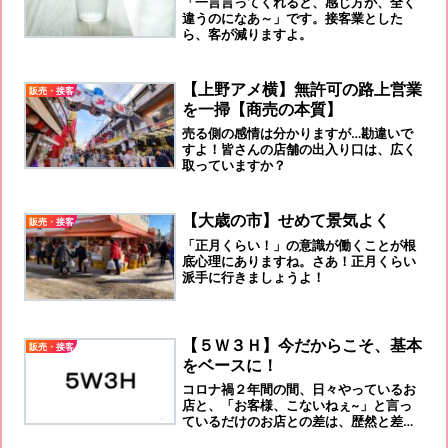
「一言言ってくれると、感じ方が、全く
違うのになあ～」です。接客業とした
ら、客が減りますよ。
【上野アメ横】無許可の路上営業
販売・接客
を一掃【商売の本質】
売る側の感情は分かりますが…勘違いで
すよ！皆さんの店舗の出入り口は、広く
取っていますか？
【大歳の市】せめて景気よく
販売・接客
「正月くらい！」の意識が働くことが根
底心理にありますね。さあ！正月くらい
派手に行きましょうよ！
【５Ｗ３Ｈ】今だからこそ、基本
販売・接客
をベースに！
コロナ禍２年間の間、日々やっているお
店と、「お客様、こないねぇ~」と言っ
ているだけのお店との差は、歴然と差が
ついてしまっていることを、認識しまし