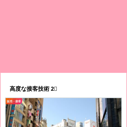
高度な接客技術 2⃣
販売・接客