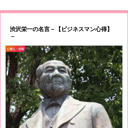
渋沢栄一の名言－【ビジネスマン心得】
－
心構え・役割