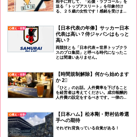
相手に対して、「応援・ラブコール」を
送る「トップアスリート」を印象付け
る、２５歳の女性です！感銘を受けま
す！！
【日本代表の年俸】サッカー日本
心構え・役割
代表は高い？侍ジャパンはもっと
高い？
両競技とも「日本代表＝世界トップクラ
スのプロ集団」と呼べる時代になったこ
とは間違いありません。
【時間規制解除】何から始めます
心構え・役割
か 2⃣
「ひと」のお話。人件費率を下げること
を経営者は考えてください。成功報酬的
人件費の設定をするべきです。一律の時
給アップは、しないほうがいいですよ。
ここは、コロナ開けで、‟イノベーショ
ン” の実践です。
【日本ハム】松本剛・野村佑希選
心構え・役割
手への期待
それぞれ背負っている自覚がある！