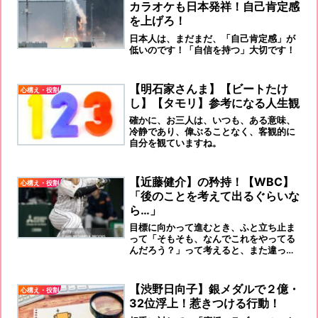
カラオケも日本発祥！自己肯定感
を上げろ！
日本人は、まだまだ、「自己肯定感」が
低いのです！「自信を持つ」大切です！
【明石家さんま】【ビートたけ
心構え・役割
し】【タモリ】参考になる人生観
確かに、お三人は、いつも、ある意味、
冷静であり、偉ぶることなく、客観的に
自分を観ていますね。
【近藤健介】の矜持！【WBC】
心構え・役割
「後のことを考えて出るぐらいな
ら…」
目標に向かって進むとき、ふと立ち止ま
って「そもそも、なんでこれをやってる
んだろう？」って考えると、また違った
景色が見えてくることもあります
よ！！！
【渋野日向子】銀メダルで２億・
心構え・役割
32位浮上！惹きつける行動！