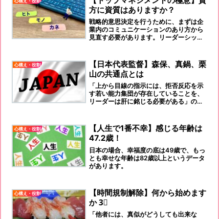
心構え・役割
方に資質はありますか？
戦略的意思決定を行うために、まずは企
業内のコミュニケーションのあり方から
見直す必要があります。リーダーシップ
を発揮しなけれが、企業が潰れます！
【日本代表監督】森保、真鍋、栗
心構え・役割
山の共通点とは
「上から目線の指示には、拒否反応を示
す若い能力集団が存在していることを、
リーダーは肝に銘じる必要がある」ので
す。
【人生で1番不幸】感じる年齢は
心構え・役割
47.2歳！
日本の場合、幸福度の底は49歳で、もっ
とも幸せな年齢は82歳以上というデータ
があります。
【時間規制解除】何から始めます
心構え・役割
か 3⃣
「他者には、真似がどうしても出来な