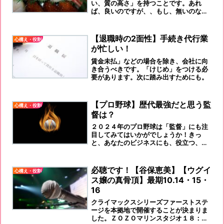
い、質の高さ」を持つことです。あれ
ば、良いのですが、、もし、無いのな
ら、早急に必死で構築してください。
【売り】を考えてください！
【退職時の2面性】手続き代行業
心構え・役割
が忙しい！
賃金未払」などの場合を除き、会社に向
き合うべきです。「けじめ」をつける必
要があります。次に踏み出すためにも。
【プロ野球】歴代最強だと思う監
心構え・役割
督は？
２０２４年のプロ野球は「監督」にも注
目してみてはいかがでしょうか！きっ
と、あなたのビジネスにも、役立つ、
「マネジメント・リーダーシップ」論が
ありますよ！
必聴です！【谷保恵美】【ウグイ
心構え・役割
ス嬢の真骨頂】最期10.14・15・
16
クライマックスシリーズファーストステ
ージを本拠地で開催することが決まりま
した。ＺＯＺＯマリンスタジオ１８：０