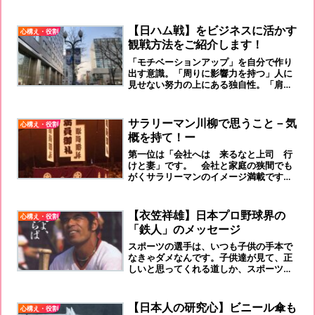
０試合開始となります。『これこそ！プ
ロフェッショナル！』だと思います。あ
らゆるビジネスマンに、何かを感じさせ
【日ハム戦】をビジネスに活かす
心構え・役割
る『響く声』だと思います！
観戦方法をご紹介します！
「モチベーションアップ」を自分で作り
出す意識。「周りに影響力を持つ」人に
見せない努力の上にある独自性。「肩を
並べる人物」なのでしょうね！
サラリーマン川柳で思うこと－気
心構え・役割
概を持て！ー
第一位は「会社へは 来るなと上司 行
けと妻」です。 会社と家庭の狭間でも
がくサラリーマンのイメージ満載です。
そもそも、世のサラリーマンは、なぜに
して、奥様がおっかないのでしょうか！
明るい未来のセルフイメージを持つ者を
【衣笠祥雄】日本プロ野球界の
心構え・役割
応援します！
「鉄人」のメッセージ
スポーツの選手は、いつも子供の手本で
なきゃダメなんです。子供達が見て、正
しいと思ってくれる道しか、スポーツの
選手は歩いちゃダメなんです。
【日本人の研究心】ビニール傘も
心構え・役割