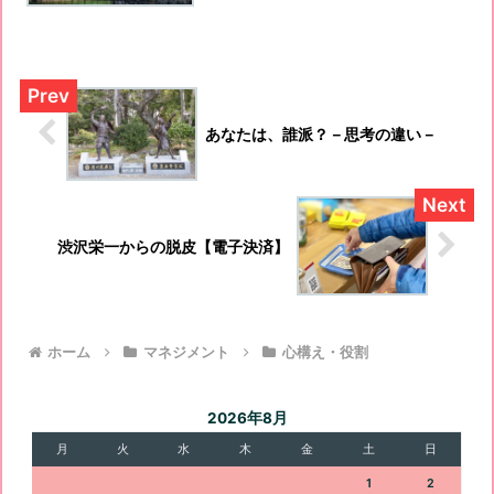
あなたは、誰派？－思考の違い－
渋沢栄一からの脱皮【電子決済】
ホーム
マネジメント
心構え・役割
2026年8月
月
火
水
木
金
土
日
1
2