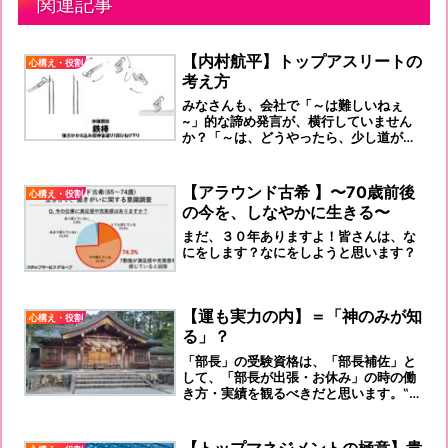
関連記事
【内村航平】トップアスリートの
心構え・役割
考え方
みなさんも、会社で「～は難しいねぇ
~」的な諦め発言が、横行していません
か？「～は、どうやったら、少し道が見
えて来るだろうか！」的な発言が、あち
こちで出て来る社風に変えて行きません
か！
【アラウンド古希 】〜70歳前後
心構え・役割
の今を、しなやかに生きる〜
まだ、３０年ありますよ！皆さんは、な
にをします？なにをしようと思います？
【運も実力の内】＝「神のみが知
心構え・役割
る」？
「部長」の受験資格は、「部長補佐」と
して、「部長が出張・お休み」の時の働
き方・実績を観るべきだと思います。‟向
上心” ”コミュニケーション能力” を視る
のには、最適な状況だと思うのです。
【トップマネジメントの極意】貴