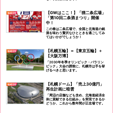
【GWはここ！】「狸二条広場」
地域活性
「第10回二条酒まつり」開催
中！
この春は二条広場で、全国と北海道の銘
酒を味わう贅沢なひとときを過ごしてみ
てはいかがでしょうか！
【札幌五輪】＝【東京五輪】＋
地域活性
【大阪万博】
「2030年冬季オリンピック・パラリン
ピック」大会の誘致に、札幌市は手を挙
げるべきと思います。
【札幌ドーム】「売上30億円」
地域活性
再生計画に暗雲
「周辺の店舗なども含め、北海道経済全
体に貢献できる仕組み」を実現できるか
どうか、これから数年間が正念場です。