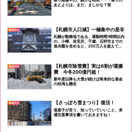
あとよりは、まだ、ましかな？笑
【札幌市人口減】一極集中の是非
地域活性
札幌が勤務地である、通勤時間1時間以内
の、小樽、岩見沢、千歳、石狩市までの
道央圏を含めると、250万人を超えて、
道内の半数以上が集中している状況で
す。
【札幌市除雪費】実は6割が運搬
地域活性
費 今冬200億円超！
新年度以降も大雪が続けば将来的な基金
の枯渇も懸念
【さっぽろ雪まつり】復活！
地域活性
道産子が言う、知っていていいこと、来
場注意事項を書いておきますね！