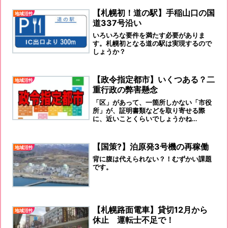
【札幌初！道の駅】手稲山口の国
地域活性
道337号沿い
いろいろな要件を満たす必要がありま
す。札幌初となる道の駅は実現するので
しょうか？
【政令指定都市】いくつある？二
地域活性
重行政の弊害懸念
「区」があって、一箇所しかない「市役
所」が、証明書類などを取り寄せる際
に、近いことくらいでしょうかね…
【国策?】泊原発3号機の再稼働
地域活性
背に腹は代えられない？！むずかい課題
です。
【札幌路面電車】貸切12月から
地域活性
休止 運転士不足で！