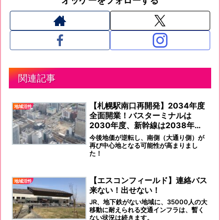
オッケーをフォローする
関連記事
【札幌駅南口再開発】2034年度
地域活性
全面開業！バスターミナルは
2030年度、新幹線は2038年度
以降
今後地価が逆転し、南側（大通り側）が
再び中心地となる可能性が高まりまし
た！
【エスコンフィールド】連絡バス
地域活性
来ない！出せない！
JR、地下鉄がない地域に、35000人の大
移動に耐えられる交通インフラは、暫く
ない状況は続きます。