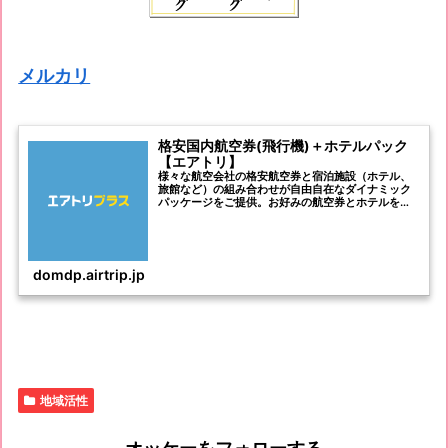
メルカリ
格安国内航空券(飛行機)＋ホテルパック
【エアトリ】
様々な航空会社の格安航空券と宿泊施設（ホテル、
旅館など）の組み合わせが自由自在なダイナミック
パッケージをご提供。お好みの航空券とホテルを選
んでセットに出来る航空券とホテルのパックは旅行
や観光にぴったり！国内航空券＋ホテルならエアト
リプラス！
domdp.airtrip.jp
地域活性