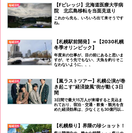
【Fビレッジ】北海道医療大学病
地域活性
院 北広島移転を当面見送り
これから先も、いろいろ出て来そうです
ね。
【札幌駅前開発】＝【2030札幌
地域活性
冬季オリンピック】
年度末の仕事が、目の前にあると思いま
すが、そう先でもない、大魚を釣りそこ
なわないように、、、
【嵐ラストツアー】札幌公演が巻
地域活性
き起こす“経済旋風”街が動く3日
間
3日間で最大15万人が来場すると見込ま
れており、宿泊・交通・飲食・観光を含
めた経済効果は、少なくとも30億円以上
に達する可能性があります。
【札幌祭り】界隈の珍ショット！
地域活性
祭り開催中の、静かな時間・・・祭りの