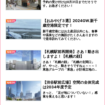
予約の受け付けは8月31日までだそうで
す。お急ぎください！
【おみやげ３選】2024GW.新千
地域活性
歳空港限定です！
新千歳空港にはお土産店以外にも、食事
や温泉などの施設がたくさんありますの
で是非訪れてみてください。
【札幌駅前再開発】さあ！動き出
地域活性
しますよ！【札幌の顔】
さあ！「札幌の顔」「札幌の玄関口」
が、やっと、動きそうですねぇ～～～！
東急グループの「東急」が計画立地の地
主として参画をしています。同じく計画
進行中の「JRビル」との兼ね合いで、
「様子見」が続いています。
【渋谷駅前広場】空間の全体完成
地域活性
は2034年度予定
きっと、「足が地についていない！」感
覚を覚えると思います！