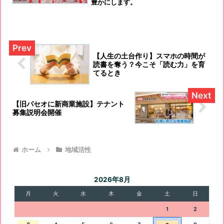
豊かにします。
【人生の土台作り】スマホの時間が
読書を奪う？今こそ「読む力」を育
てるとき
【旧パセオに新商業施設】テナント
募集説明会開催
ホーム
地域活性
2026年8月
月
火
水
木
金
土
日
1
2