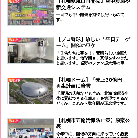
【札幌駅東口再開発】空中歩廊や
地域活性
新交通システム
一日でも早い開発を期待したいもので
す。
【プロ野球】珍しい「平日デーゲ
地域活性
ーム」開催のワケ
「子供たちに夢を！」素晴らしい企画だ
と思います。他球団も、真似をすべきだ
と思います。裾野のファン拡大策の筆頭
になる筈です！
【札幌ドーム】「売上30億円」
地域活性
再生計画に暗雲
「周辺の店舗なども含め、北海道経済全
体に貢献できる仕組み」を実現できるか
どうか、これから数年間が正念場です。
【札幌市五輪汚職防止策】原案公
地域活性
表
今年中に、開催の方向に持っていく必要