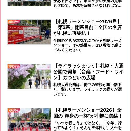
があるわけです。市民投票の実施の是非
も含めて、民意を反映させなければなら
ないのです。30年34年の開催にして
も、かなりハードルが高いのは、確かの
ようです。
【札幌ラーメンショー2026🍜】
地域活性
「第2幕」開幕目前！全国の名店
が札幌に再集結！
全国の名店が本気でぶつかる札幌ラーメ
ンショー。その熱量を、ぜひ現地で感じ
てみてください。
【ライラックまつり】札幌・大通
地域活性
公園で開幕【音楽・フード・ワイ
ン】のつどいの広場
札幌大通公園は、街中の🌸桜が舞い散る
と、変わります。ライラックの香りが漂
います。
【札幌ラーメンショー2026】全
地域活性
国の“渾身の一杯”が札幌に集結！
「いつか行こう」ではなく、「今年、行
ってみよう！」そんな主体性が、人生を