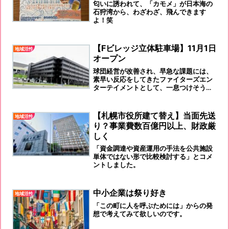
匂いに誘われて、「カモメ」が日本海の
石狩湾から、わざわざ、飛んできます
よ！笑
【Fビレッジ立体駐車場】11月1日
地域活性
オープン
球団経営が改善され、早急な課題には、
素早い反応をしてきたファイターズエン
ターテイメントとして、一息つけそうで
すね、、、
【札幌市役所建て替え】当面先送
地域活性
り？事業費数百億円以上、財政厳
しく
「資金調達や資産運用の手法を公共施設
単体ではない形で比較検討する」とコメ
ントしました。
中小企業は祭り好き
地域活性
「この町に人を呼ぶためには」からの発
想で考えてみて欲しいのです。