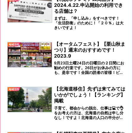
2024.4.22.申込開始の利用でき
る店舗は？
まずは、「申し込み」をすべきです！
「生活防衛」のために！「２０％」は大
きいですよ！
【オータムフェスト】【栗山秋ま
地域活性
つり】週末のおすすめです！
2023.9
9月23日土曜24日の日曜日の２日間にお
勧めの行楽です。26日がお休みの方に
も、是非です！全国の読者の皆様！ピユ
～とひとっ飛び✈ですよ～～～～！！！
ご来道をお待ちしております！！
【北海道移住】先ずは来てみては
地域活性
いかがでしょう！【ランキング】
掲載
子育て、都会からの脱出、仕事は💻で👌
をお考えの方は、北海道の自然は申し分
なし！ですよ！北海道の人口の半分が住
んでいる札幌圏には、病院・大学がいろ
いろあります。冬の地下鉄は、遅れませ
ん！