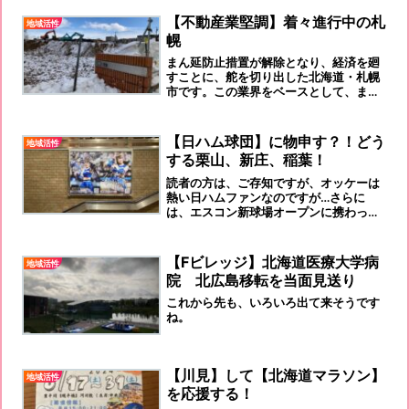
【不動産業堅調】着々進行中の札
地域活性
幌
まん延防止措置が解除となり、経済を廻
すことに、舵を切り出した北海道・札幌
市です。この業界をベースとして、まず
はゴールデンウィークに向けて観光・飲
食・小売業界の回復を狙いたいもので
す。
【日ハム球団】に物申す？！どう
地域活性
する栗山、新庄、稲葉！
読者の方は、ご存知ですが、オッケーは
熱い日ハムファンなのですが…さらに
は、エスコン新球場オープンに携わった
者です。ある意味、内情を見てきた者と
して、なにか違和感が残るのです。
【Fビレッジ】北海道医療大学病
地域活性
院 北広島移転を当面見送り
これから先も、いろいろ出て来そうです
ね。
【川見】して【北海道マラソン】
地域活性
を応援する！