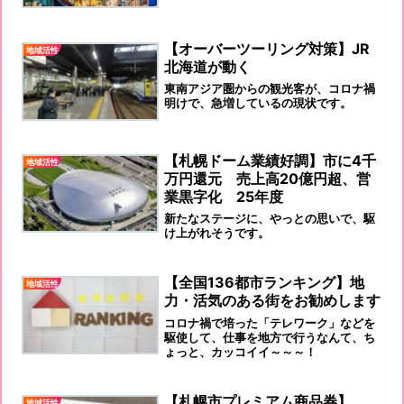
【オーバーツーリング対策】JR
地域活性
北海道が動く
東南アジア圏からの観光客が、コロナ禍
明けで、急増しているの現状です。
【札幌ドーム業績好調】市に4千
地域活性
万円還元 売上高20億円超、営
業黒字化 25年度
新たなステージに、やっとの思いで、駆
け上がれそうです。
【全国136都市ランキング】地
地域活性
力・活気のある街をお勧めします
コロナ禍で培った「テレワーク」などを
駆使して、仕事を地方で行うなんて、ち
ょっと、カッコイイ～～～！
【札幌市プレミアム商品券】
地域活性