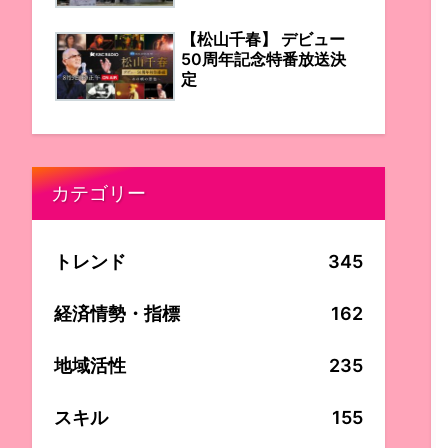
【松山千春】 デビュー
50周年記念特番放送決
定
カテゴリー
トレンド
345
経済情勢・指標
162
地域活性
235
スキル
155