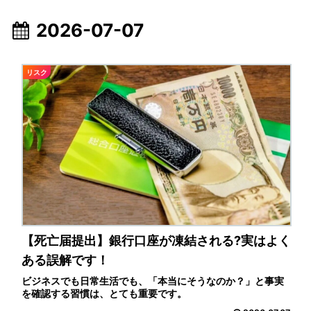
2026-07-07
リスク
【死亡届提出】銀行口座が凍結される?実はよく
ある誤解です！
ビジネスでも日常生活でも、「本当にそうなのか？」と事実
を確認する習慣は、とても重要です。