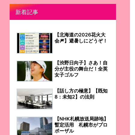
新着記事
【北海道の2026花火大
会🎆】避暑しにどうぞ！
【渋野日向子】さあ！自
分が主役の舞台だ！全英
女子ゴルフ
【話し方の極意】【既知
8：未知2】の法則
【NHK札幌放送局跡地】
暫定活用 札幌市がプロ
ポーザル