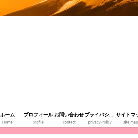
ホーム
プロフィール
お問い合わせ
プライバシーポリシー
サイトマ
Home
profile
contact
privacy‐Policy
site map