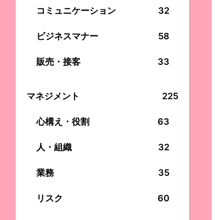
コミュニケーション
32
ビジネスマナー
58
販売・接客
33
マネジメント
225
心構え・役割
63
人・組織
32
業務
35
リスク
60