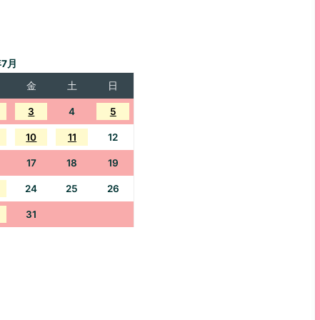
年7月
金
土
日
3
4
5
10
11
12
17
18
19
24
25
26
31