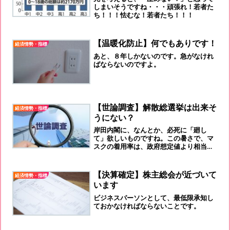
しまいそうですね・・・頑張れ！若者た
ち！！！怯むな！若者たち！！！
【温暖化防止】何でもありです！
経済情勢・指標
あと、８年しかないのです。急がなけれ
ばならないのですよ。
【世論調査】解散総選挙は出来そ
経済情勢・指標
うにない？
岸田内閣に、なんとか、必死に「廻し
て」欲しいものですね。この暑さで、マ
スクの着用率は、政府想定値より相当早
く、下がったのではと思われます。皆
で、「経済を廻しましょう！」
【決算確定】株主総会が近づいて
経済情勢・指標
います
ビジネスパーソンとして、最低限承知し
ておかなければならないことです。