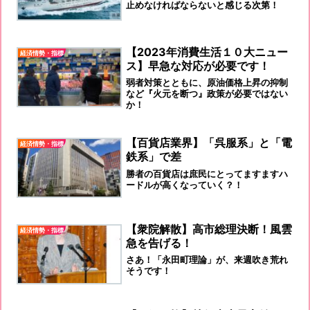
止めなければならないと感じる次第！
【2023年消費生活１０大ニュー
経済情勢・指標
ス】早急な対応が必要です！
弱者対策とともに、原油価格上昇の抑制
など『火元を断つ』政策が必要ではない
か！
【百貨店業界】「呉服系」と「電
経済情勢・指標
鉄系」で差
勝者の百貨店は庶民にとってますますハ
ードルが高くなっていく？！
【衆院解散】高市総理決断！風雲
経済情勢・指標
急を告げる！
さあ！「永田町理論」が、来週吹き荒れ
そうです！