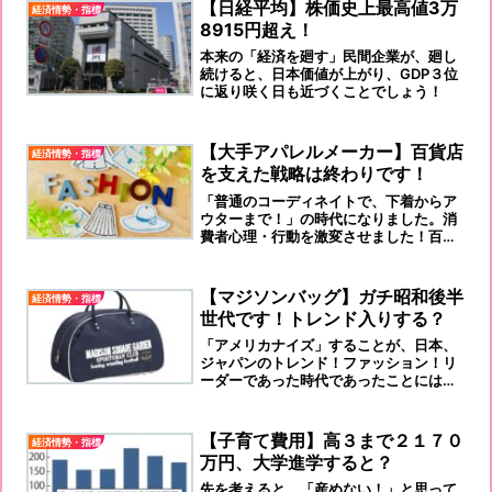
【日経平均】株価史上最高値3万
経済情勢・指標
8915円超え！
本来の「経済を廻す」民間企業が、廻し
続けると、日本価値が上がり、GDP３位
に返り咲く日も近づくことでしょう！
【大手アパレルメーカー】百貨店
経済情勢・指標
を支えた戦略は終わりです！
「普通のコーディネイトで、下着からア
ウターまで！」の時代になりました。消
費者心理・行動を激変させました！百貨
店婦人服を支えた大手アパレルなどは、
消えました。
【マジソンバッグ】ガチ昭和後半
経済情勢・指標
世代です！トレンド入りする？
「アメリカナイズ」することが、日本、
ジャパンのトレンド！ファッション！リ
ーダーであった時代であったことには、
間違いないことだった思います。
【子育て費用】高３まで２１７０
経済情勢・指標
万円、大学進学すると？
先を考えると、「産めない！」と思って