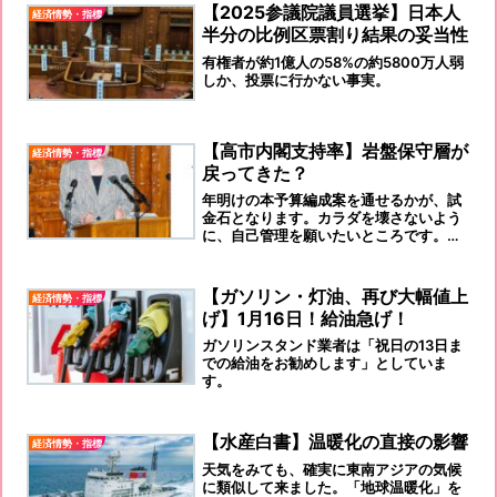
【2025参議院議員選挙】日本人
経済情勢・指標
半分の比例区票割り結果の妥当性
有権者が約1億人の58%の約5800万人弱
しか、投票に行かない事実。
【高市内閣支持率】岩盤保守層が
経済情勢・指標
戻ってきた？
年明けの本予算編成案を通せるかが、試
金石となります。カラダを壊さないよう
に、自己管理を願いたいところです。代
わりはいないのですから！！！
【ガソリン・灯油、再び大幅値上
経済情勢・指標
げ】1月16日！給油急げ！
ガソリンスタンド業者は「祝日の13日ま
での給油をお勧めします」としていま
す。
【水産白書】温暖化の直接の影響
経済情勢・指標
天気をみても、確実に東南アジアの気候
に類似して来ました。「地球温暖化」を