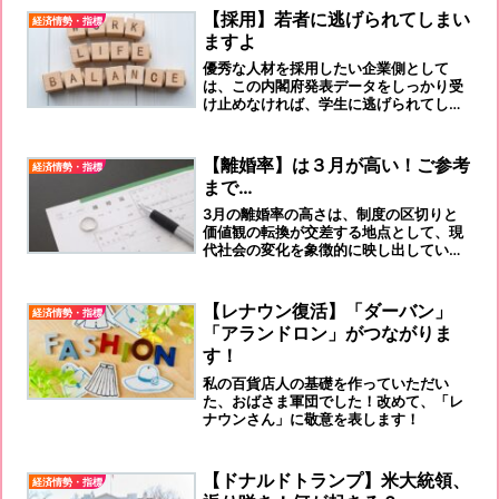
【採用】若者に逃げられてしまい
経済情勢・指標
ますよ
優秀な人材を採用したい企業側として
は、この内閣府発表データをしっかり受
け止めなければ、学生に逃げられてしま
うということです。根本的な‟社内の働き
方改革”を推進を急ぐべきです！
【離婚率】は３月が高い！ご参考
経済情勢・指標
まで…
3月の離婚率の高さは、制度の区切りと
価値観の転換が交差する地点として、現
代社会の変化を象徴的に映し出している
と言えるでしょう。
【レナウン復活】「ダーバン」
経済情勢・指標
「アランドロン」がつながりま
す！
私の百貨店人の基礎を作っていただい
た、おばさま軍団でした！改めて、「レ
ナウンさん」に敬意を表します！
【ドナルドトランプ】米大統領、
経済情勢・指標