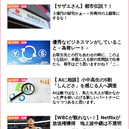
【サザエさん】都市伝説？！
経済情勢・指標
３億円の邸宅かぁ～～外商付の上顧客に
するな！
優秀なビジネスマンがしているこ
経済情勢・指標
と－為替レート－
お取引先との打ち合わせの時に、このよ
うな話が、本題に入る前の世間話で出来
たら、相手はどう思いますかね？「こい
つ、出来るな！」と思われると思いませ
んか！
【 AIに相談】小中高生の5割
経済情勢・指標
「しんどさ」を感じる人へ調査
AIは敵ではなく、私たち大人が届かなか
った声を拾い上げる新しいパートナーに
なりつつあると思います。
【WBCが観れない！】Netflixが
経済情勢・指標
放送権獲得 地上波中継は不透明