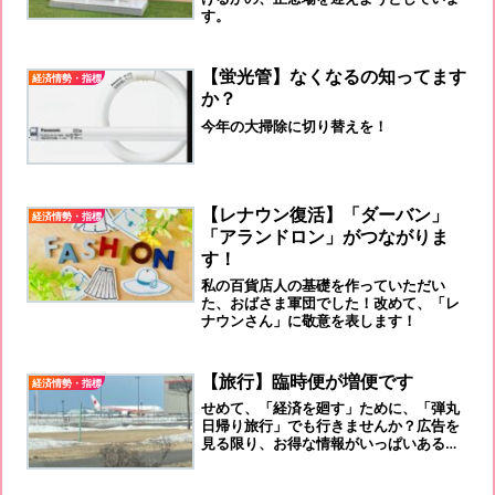
す。
【蛍光管】なくなるの知ってます
経済情勢・指標
か？
今年の大掃除に切り替えを！
【レナウン復活】「ダーバン」
経済情勢・指標
「アランドロン」がつながりま
す！
私の百貨店人の基礎を作っていただい
た、おばさま軍団でした！改めて、「レ
ナウンさん」に敬意を表します！
【旅行】臨時便が増便です
経済情勢・指標
せめて、「経済を廻す」ために、「弾丸
日帰り旅行」でも行きませんか？広告を
見る限り、お得な情報がいっぱいあるよ
うですよ。