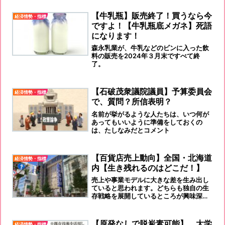
【牛乳瓶】販売終了！買うなら今
経済情勢・指標
ですよ！【牛乳瓶底メガネ】死語
になります！
森永乳業が、牛乳などのビンに入った飲
料の販売を2024年３月末ですべて終
了。
【石破茂衆議院議員】予算委員会
経済情勢・指標
で、質問？所信表明？
名前が挙がるような人たちは、いつ何が
あってもいいように準備をしておくの
は、たしなみだとコメント
【百貨店売上動向】全国・北海道
経済情勢・指標
内【生き残れるのはどこだ！】
売上や事業モデルに大きな差を生み出し
ていると思われます。どちらも独自の生
存戦略を展開しているところが興味深い
ところです。
【原発なしで脱炭素可能】 大学
経済情勢・指標