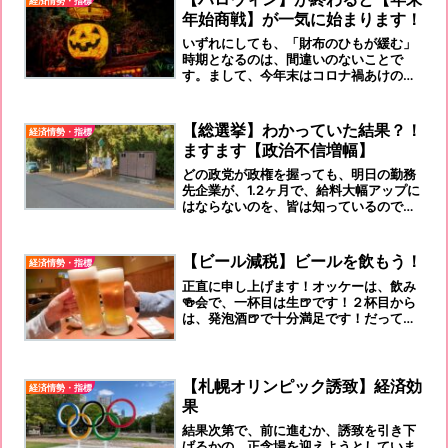
経済情勢・指標
年始商戦】が一気に始まります！
いずれにしても、「財布のひもが緩む」
時期となるのは、間違いのないことで
す。まして、今年末はコロナ禍あけの、
経済回復の「高額支給ボーナス商戦」と
なるはずです。『頑張れ！ニッポン！』
です！
【総選挙】わかっていた結果？！
経済情勢・指標
ますます【政治不信増幅】
どの政党が政権を握っても、明日の勤務
先企業が、1.2ヶ月で、給料大幅アップに
はならないのを、皆は知っているのです
から！
【ビール減税】ビールを飲もう！
経済情勢・指標
正直に申し上げます！オッケーは、飲み
🍻会で、一杯目は生🍺です！２杯目から
は、発泡酒🍺で十分満足です！だって！
味がわかりません！笑
【札幌オリンピック誘致】経済効
経済情勢・指標
果
結果次第で、前に進むか、誘致を引き下
げるかの、正念場を迎えようとしていま