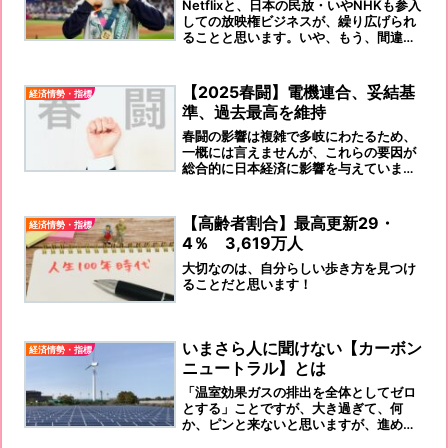
Netflixと、日本の民放・いやNHKも参入
しての放映権ビジネスが、繰り広げられ
ることと思います。いや、もう、間違い
なく、始まっていますね！
【2025春闘】電機連合、妥結基
経済情勢・指標
準、過去最高を維持
春闘の影響は複雑で多岐にわたるため、
一概には言えませんが、これらの要因が
総合的に日本経済に影響を与えていま
す。
【高齢者割合】最高更新29・
経済情勢・指標
4％ 3,619万人
大切なのは、自分らしい歩き方を見つけ
ることだと思います！
いまさら人に聞けない【カーボン
経済情勢・指標
ニュートラル】とは
「温室効果ガスの排出を全体としてゼロ
とする」ことですが、大き過ぎて、何
か、ピンと来ないと思いますが、進めな
ければいけません。