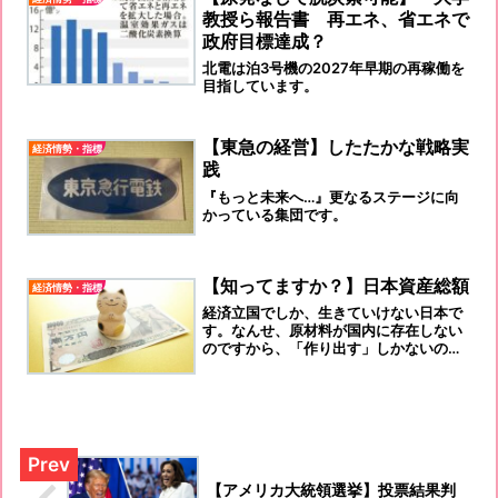
教授ら報告書 再エネ、省エネで
政府目標達成？
北電は泊3号機の2027年早期の再稼働を
目指しています。
【東急の経営】したたかな戦略実
経済情勢・指標
践
『もっと未来へ…』更なるステージに向
かっている集団です。
【知ってますか？】日本資産総額
経済情勢・指標
経済立国でしか、生きていけない日本で
す。なんせ、原材料が国内に存在しない
のですから、「作り出す」しかないので
すよ。
【アメリカ大統領選挙】投票結果判