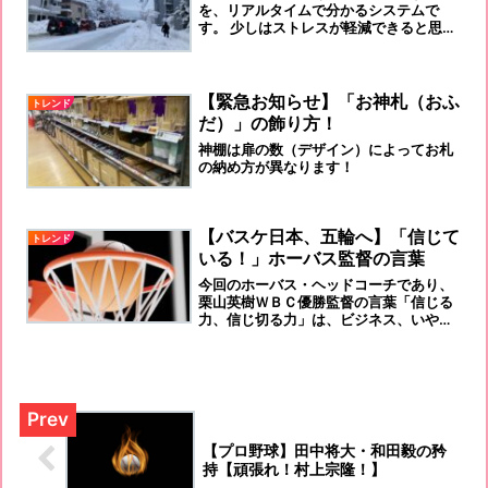
を、リアルタイムで‎‎分かるシステムで
す。 少しはストレスが軽減できると思い
ます。‎
【緊急お知らせ】「お神札（おふ
トレンド
だ）」の飾り方！
神棚は扉の数（デザイン）によってお札
の納め方が異なります！
【バスケ日本、五輪へ】「信じて
トレンド
いる！」ホーバス監督の言葉
今回のホーバス・ヘッドコーチであり、
栗山英樹ＷＢＣ優勝監督の言葉「信じる
力、信じ切る力」は、ビジネス、いや、
いろいろなコミュニティで、「大切なフ
レーズ」だと改めて感じた次第です。み
なさんは、どう感じてますか？
【プロ野球】田中将大・和田毅の矜
持【頑張れ！村上宗隆！】