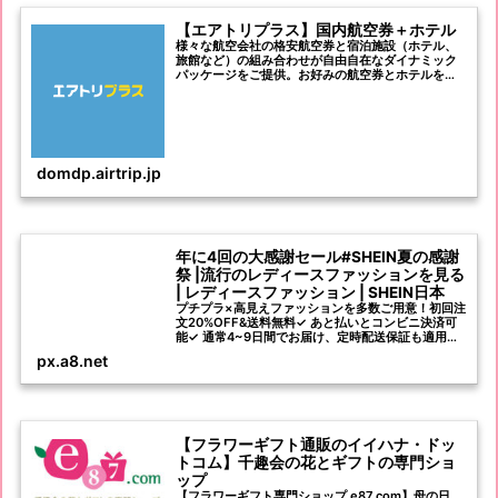
【エアトリプラス】国内航空券＋ホテル
様々な航空会社の格安航空券と宿泊施設（ホテル、
旅館など）の組み合わせが自由自在なダイナミック
パッケージをご提供。お好みの航空券とホテルを選
んでセットに出来る航空券とホテルのパックは旅行
や観光にぴったり！国内航空券＋ホテルならエアト
リプラス！
domdp.airtrip.jp
年に4回の大感謝セール#SHEIN夏の感謝
祭 |流行のレディースファッションを見る
| レディースファッション | SHEIN日本
プチプラ×高見えファッションを多数ご用意！初回注
文20%OFF&送料無料✓ あと払いとコンビニ決済可
能✓ 通常4~9日間でお届け、定時配送保証も適用可
能✓ 40日以内返品無料✓ 新着商品毎日1000+登場✓
px.a8.net
お得な商品割引とクーポンが盛りだくさん✓
【フラワーギフト通販のイイハナ・ドッ
トコム】千趣会の花とギフトの専門ショ
ップ
【フラワーギフト専門ショップ e87.com】母の日、