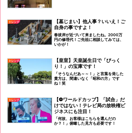
【墓じまい】他人事？いいえ！ご
トレンド
自身の事ですよ！
春彼岸が近づいて来ましたね。2000万
円の修理代！ご先祖に相談してみては、
いかが！
【皇室】天皇誕生日で「びっく
トレンド
り！」の宝庫です！
「そうなんだあ～～！」と言葉を発した
貴方は、間違いなく「昭和の方」です
ね！笑
【⚽ワールドカップ】「試合」だ
トレンド
けではない！テレビ局の放映権ビ
ジネスにも注目！
「何故、お客様はこちらを選んだの
か？！」俯瞰した見方も必要です！