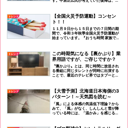
す。中居正広氏が考えていた復帰は、し
ばらくあり得ないと思われます。
【全国火災予防運動】コンセン
トレンド
ト！！
１１月９日から１５日までの７日間の期
間で、令和３年秋季全国火災予防運動が
始まっています。『おうち時間 家族で点
検 火の始末』
この時期気になる【裏かぶり】業
トレンド
界用語ですが、ご存じですか？
〝裏かぶり〟とは、同じ時間に放送され
る番組に同じタレントが同時に出演する
ことで、最近のテレビ界ではタブーとさ
れているようです。
【大雪予測】北海道日本海側の3
トレンド
パターン！～天気図を読む～
「風」による体感の気温低下理論？から
みて、「風」がなく、しんしんと雪が降
っている時には、「温かみ」を感じるの
ですよ～道内に大雪をもたらすパターン
は、大陸からの風向きにより大きく三つ
に分けられるらしいです。