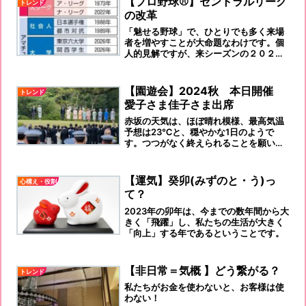
【プロ野球⚾️】セントラルリーグ
トレンド
の改革
「魅せる野球」で、ひとりでも多く来場
者を増やすことが大命題なわけです。個
人的見解ですが、来シーズンの２０２６
年から、導入すべきと思います。
【園遊会】2024秋 本日開催
トレンド
愛子さま佳子さま出席
赤坂の天気は、ほぼ晴れ模様、最高気温
予想は23℃と、穏やかな1日のようで
す。つつがなく終えられることを願いま
す。
【運気】癸卯(みずのと・う)っ
心構え・役割
て？
2023年の卯年は、今までの数年間から大
きく「飛躍」し、私たちの生活が大きく
「向上」する年であるということです。
【非日常＝気概 】どう繋がる？
トレンド
私たちがお金を使わないと、お客様は使
わない！