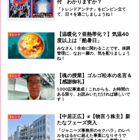
付 わかりますか？
「トレンドアンテナ」をビンビン立て
て、日々を過ごしましょうね！
【温暖化？亜熱帯化？】気温40
トレンド
度以上は「酷暑日」
みなさん！生命に関わることです。体調
管理に、なお一層の、気を配りましょう
ね！
【魂の授業】ゴルゴ松本の名言＆
トレンド
【感謝御礼】
1,000記事達成！これからも、お時間の
ある限り、お読みいただければ嬉しいで
す！
【中居正広】≠【物言う株主】新
トレンド
たなフェーズ突入
「ジャニーズ事務所のセクハラ」のレベ
ルをはるかに超えた事案になりそうで