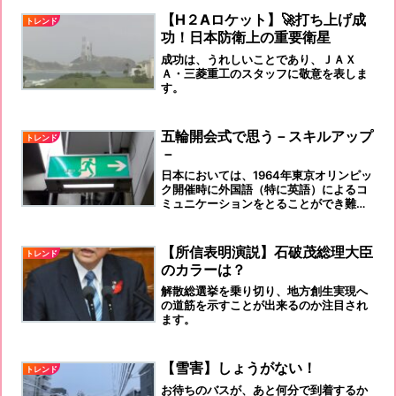
【H２Aロケット】🚀打ち上げ成
トレンド
功！日本防衛上の重要衛星
成功は、うれしいことであり、ＪＡＸ
Ａ・三菱重工のスタッフに敬意を表しま
す。
五輪開会式で思う－スキルアップ
トレンド
－
日本においては、1964年東京オリンピッ
ク開催時に外国語（特に英語）によるコ
ミュニケーションをとることができ難い
当時の日本人と外国人の間を取り持つた
めに、開発されたのが始まり。優れもの
だと思います。
【所信表明演説】石破茂総理大臣
トレンド
のカラーは？
解散総選挙を乗り切り、地方創生実現へ
の道筋を示すことが出来るのか注目され
ます。
【雪害】しょうがない！
トレンド
‎お待ちのバスが、あと何分で到着するか