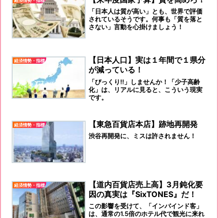
経済情勢・指標
「日本人は質が高い」とも、世界で評価
されているそうです。何事も「質を落と
さない」言動を心掛けましょう！
【日本人口】実は１年間で１県分
経済情勢・指標
が減っている！
「びっくり‼️」しませんか！「少子高齢
化」は、リアルに見ると、こういう現実
です。
【東急百貨店本店】跡地再開発
経済情勢・指標
渋谷再開発に、ミスは許されません！
【道内百貨店売上高】3月鈍化要
経済情勢・指標
因の真実は『SixTONES』だ！
この影響を受けて、「インバインド客」
は、通常の1.5倍のホテル代で観光に来れ