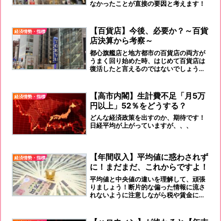
なかったことが直接の要因と考えます！
【百貨店】今後、必要か？～百貨
経済情勢・指標
店決算から考察～
都心旗艦店と地方都市の百貨店の両方が
うまく回り始めた時、はじめて百貨店は
復活したと言えるのではないでしょう
か！現役に伝えたいと思います！『個人
消費を牽引するのは、百貨店である！』
プライド意識を強く持ち、積極策を取れ
【高市内閣】生計費不足「月5万
経済情勢・指標
と！
円以上」52％をどうする？
どんな経済政策を出すのか、期待です！
日経平均が上がっていますが、、、
【年間収入】平均値に惑わされず
経済情勢・指標
に！まだまだ、これからですよ！
平均値と中央値の違いを理解して、頑張
りましょう！断片的な偏った情報に流さ
れないように注意しながら税や賃金につ
いて理解を深め、日々の節約や自身の収
入アップに励むことが大切ですね。