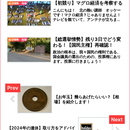
【初競り】マグロ経済を考察する
経済情勢・指標
こんにちは！ 北の熱い講師 オッケー
です！マクロ経済？じゃありませんよ！
テレビを観ていて、アンテナが立ちまし
たので、一言。【初競り】マグロ経済を
考察する年始恒例のマグロ漁の話涙腺が
緩みますね～～！「はじめてのおつか
い」もダメですけど～～！笑男一人のマ
【総選挙情勢】残り3日でどう変
経済情勢・指標
グロ一本釣り！なんか、人生賭けての男
わる！【国民主権】再確認！
気の仕事ですね！手に持つテグスでの
200キロマグロとの30分間の駆け引き格
政治の根本は、我々国民の権利である、
闘！画になりますね！観ている方も、力
国会議員の選出のための、投票権にあり
が入...
ます。投票に行きましょう！
【お年玉】幾らあげたらいい？【相
場】を紹介します！
【2024年の連休】取り方をアドバイ