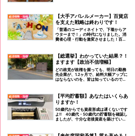
【大手アパレルメーカー】百貨店
経済情勢・指標
を支えた戦略は終わりです！
「普通のコーディネイトで、下着からア
ウターまで！」の時代になりました。消
費者心理・行動を激変させました！百貨
店婦人服を支えた大手アパレルなどは、
消えました。
【総選挙】わかっていた結果？！
経済情勢・指標
ますます【政治不信増幅】
どの政党が政権を握っても、明日の勤務
先企業が、1.2ヶ月で、給料大幅アップに
はならないのを、皆は知っているのです
から！
【平均貯蓄額】あなたはいくらあ
経済情勢・指標
りますか！
50歳代からでも資産形成は遅くないです
よ‼️ 40歳代・50歳代の貯蓄額を確認し
ましたが、十分な老後資産を築けている
世帯の割合は意外と少ないことがお分か
りいただけたのでは思います。
【来年度国家予算】質を高めろ！