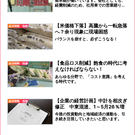
衛本能が働いています。会社としても、
経費削減のため、社用車での営業廻りを
抑えざる終えないのが実態だと思いま
す。
【米価格下落】高騰から一転急落
経済情勢・指標
へ？余り現象に現場困惑
バランスを崩すと、必ずこうなる！
【食品ロス削減】飽食の時代に考
経済情勢・指標
えなければならない！
あらゆる分野で、「コスト意識」を考え
る時代です。
【企業の経営計画】中計を相次ぎ
経済情勢・指標
修正 中東混迷、1～5月26％増
今後の投資動向と地域経済の連動を、引
き続き注視していきたいと思います。