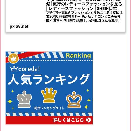
祭 |流行のレディースファッションを見る
| レディースファッション | SHEIN日本
プチプラ×高見えファッションを多数ご用意！初回注
文20%OFF&送料無料✓ あと払いとコンビニ決済可
能✓ 通常4~9日間でお届け、定時配送保証も適用可
能✓ 40日以内返品無料✓ 新着商品毎日1000+登場✓
px.a8.net
お得な商品割引とクーポンが盛りだくさん✓