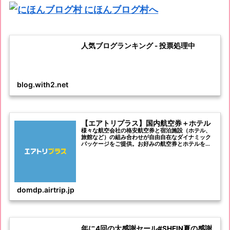
人気ブログランキング - 投票処理中
blog.with2.net
【エアトリプラス】国内航空券＋ホテル
様々な航空会社の格安航空券と宿泊施設（ホテル、
旅館など）の組み合わせが自由自在なダイナミック
パッケージをご提供。お好みの航空券とホテルを選
んでセットに出来る航空券とホテルのパックは旅行
や観光にぴったり！国内航空券＋ホテルならエアト
リプラス！
domdp.airtrip.jp
年に4回の大感謝セール#SHEIN夏の感謝