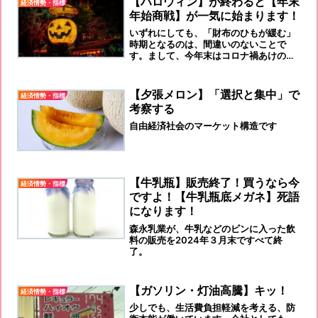
【ハロウィン】が終わると【年末
経済情勢・指標
年始商戦】が一気に始まります！
いずれにしても、「財布のひもが緩む」
時期となるのは、間違いのないことで
す。まして、今年末はコロナ禍あけの、
経済回復の「高額支給ボーナス商戦」と
なるはずです。『頑張れ！ニッポン！』
です！
【夕張メロン】「選択と集中」で
経済情勢・指標
考察する
自由経済社会のマーケット構造です
【牛乳瓶】販売終了！買うなら今
経済情勢・指標
ですよ！【牛乳瓶底メガネ】死語
になります！
森永乳業が、牛乳などのビンに入った飲
料の販売を2024年３月末ですべて終
了。
【ガソリン・灯油高騰】キッ！
経済情勢・指標
少しでも、生活費負担軽減を考える、防