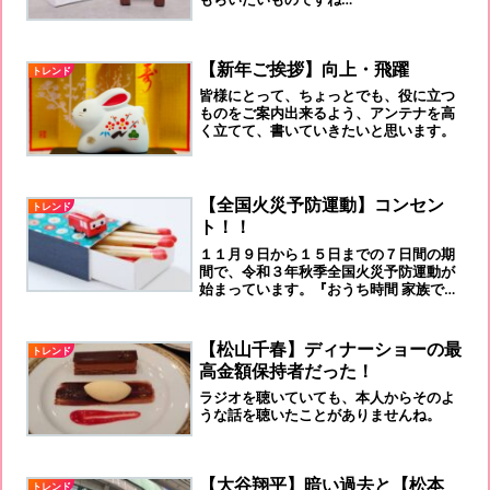
【新年ご挨拶】向上・飛躍
トレンド
皆様にとって、ちょっとでも、役に立つ
ものをご案内出来るよう、アンテナを高
く立てて、書いていきたいと思います。
【全国火災予防運動】コンセン
トレンド
ト！！
１１月９日から１５日までの７日間の期
間で、令和３年秋季全国火災予防運動が
始まっています。『おうち時間 家族で点
検 火の始末』
【松山千春】ディナーショーの最
トレンド
高金額保持者だった！
ラジオを聴いていても、本人からそのよ
うな話を聴いたことがありませんね。
【大谷翔平】暗い過去と【松本
トレンド