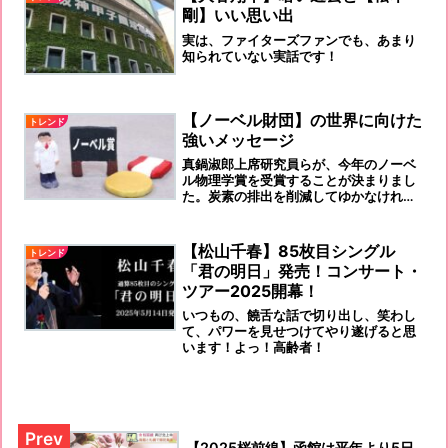
剛】いい思い出
実は、ファイターズファンでも、あまり
知られていない実話です！
【ノーベル財団】の世界に向けた
トレンド
強いメッセージ
真鍋淑郎上席研究員らが、今年のノーベ
ル物理学賞を受賞することが決まりまし
た。炭素の排出を削減してゆかなけれ
ば、温暖化は止めることが出来ないので
す。
【松山千春】85枚目シングル
トレンド
「君の明日」発売！コンサート・
ツアー2025開幕！
いつもの、饒舌な話で切り出し、笑わし
て、パワーを見せつけてやり遂げると思
います！よっ！高齢者！
【2025桜前線】函館は平年より5日