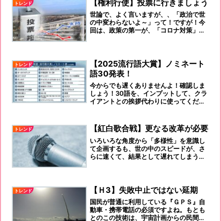
【権利行使】投票に行きましょう
トレンド
世論で、よく言いますが、、「政治で世
の中変わらないよ～」って！ですが！今
回は、政策の第一が、「コロナ対策」で
す。政権で、大きく対策が違っていま
す。しっかり、判断し、投票に行きまし
ょう！！
【2025流行語大賞】ノミネート
トレンド
語30発表！
今からでも遅くありませんよ！確認しま
しょう！30語を、インプットして、クラ
イアントとの挨拶代わりに使ってくださ
いね！
【紅白歌合戦】更なる改革が必要
トレンド
いろいろな角度から「多様性」を意識し
て企画するも、世の中のスピードが、さ
らに速くて、結果として遅れてしまうと
いうこと。「スピード感」を大切にして
いく1年としなければなりませんね！
【Ｈ3】失敗中止ではない延期
トレンド
国民が普通に利用している『ＧＰＳ』自
動車・携帯電話の必須ですよね。もとも
とのこの技術は、宇宙計画からの民間利