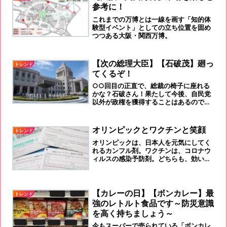
参考に！
これまでの万博とは一線を画す「知的体
験型イベント」としての立ち位置を固め
つつある大阪・関西万博。
【次の総理大臣】【石破茂】廻っ
トレンド
てくるぞ！
○○回目の正直で、総裁の椅子に座れる
かな？石破さん！果たして今後、自民党
以外が政権を獲得することはあるのでし
ょうか？
オリンピックとワクチンと笑顔
トレンド
オリンピックは、日本人を元気にしてく
れるカンフル剤。ワクチンは、コロナウ
ィルスの感染予防剤。どちらも、効いて
欲しいと願うばかりです。この酷暑に笑
顔で差をつけろ！
【カレーの日】【ボンカレー】最
トレンド
強のレトルト食品です～防災意識
を高く持ちましょう～
今もスーパーで売られている「ボンカレ