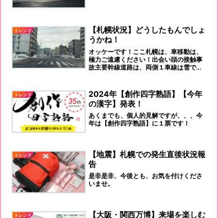
用です。今度こそ！成功を祈りましょ
う！
【札幌状況】どうしたもんでしょ
トレンド
うかね！
オッケーです！ここ札幌は、車移動は、
極力ご遠慮ください！出会い頭の接触事
故主要幹線道路は、両側１車線は雪です
が、何とか２車線あるので、大渋滞の改
善が進んでいます。ただ、両脇の雪山が
大きいために、右左折する際には、危険
2024年【創作四字熟語】【今年
トレンド
を承知で道路に車体の前面を出さない
の漢字】発表！
と、左右の確認が出来ない状況となって
います。「出会い頭の接触事故」が多発
あくまでも、個人的見解ですが、、、今
しています。左車線の走行時には、飛び
年は【創作四字熟語】に１票です！
出しに十分ご注意くださいね。もうダメ
だぁ～...
【地震】札幌での発生直後状況報
トレンド
告
是非是非、今後とも、お気を付けくださ
いませ。
【大阪・関西万博】来場を楽しむ
トレンド