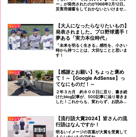
ー」が発売されたのが1968年2月12日。
災害用備蓄をしておかないといけません
ね！防災意識を高く持ちましょう！
【大人になったらなりたいもの】
トレンド
発表されました。プロ野球選手！
夢ある「実力本位時代」
「未来を明るく生きる」感性を、小さい
時から持つことは、大切なことと思いま
す！
【感謝とお願い】ちょっと褒め
トレンド
て！～【Google AdSense】っ
てなにものだ！～
２年３カ月 約８００日に亘り、書き続
けたblog記事が、500記事に辿り着きま
した！これからも、変わらず、お読みい
ただけますよう、お願いいたします。
【流行語大賞2024】皆さんの流
トレンド
行語はなんですか！
明るいイメージの言葉が大賞を受賞して
もらいたいものですね…