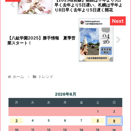
早く去年より5日遅い、札幌は平年よ
り8日早く去年より5日遅く開花
【八紘学園2025】勝手情報 夏季営
業スタート！
ホーム
トレンド
2026年8月
月
火
水
木
金
土
日
1
2
3
4
5
6
7
8
9
10
11
12
13
14
15
16