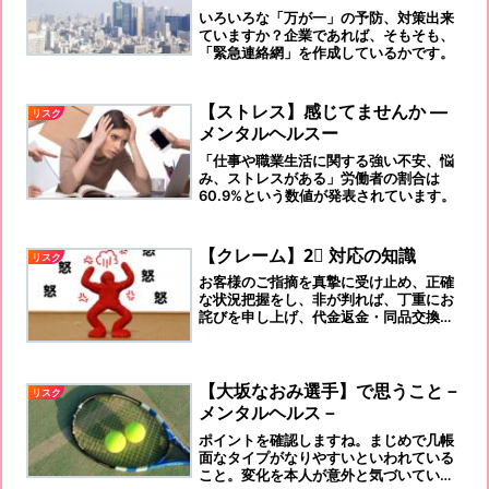
いろいろな「万が一」の予防、対策出来
ていますか？企業であれば、そもそも、
「緊急連絡網」を作成しているかです。
【ストレス】感じてませんか ―
リスク
メンタルヘルスー
「仕事や職業生活に関する強い不安、悩
み、ストレスがある」労働者の割合は
60.9%という数値が発表されています。
【クレーム】2⃣ 対応の知識
リスク
お客様のご指摘を真摯に受け止め、正確
な状況把握をし、非が判れば、丁重にお
詫びを申し上げ、代金返金・同品交換で
対応する。非がなければ、毅然と断るこ
と。です。
【大坂なおみ選手】で思うこと－
リスク
メンタルヘルス－
ポイントを確認しますね。まじめで几帳
面なタイプがなりやすいといわれている
こと。変化を本人が意外と気づいていな