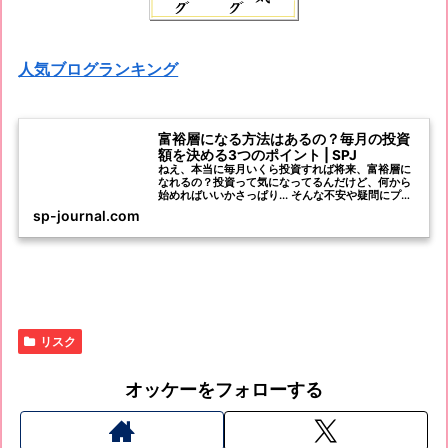
人気ブログランキング
富裕層になる方法はあるの？毎月の投資
額を決める3つのポイント | SPJ
ねえ、本当に毎月いくら投資すれば将来、富裕層に
なれるの？投資って気になってるんだけど、何から
始めればいいかさっぱり... そんな不安や疑問にプラ
イベートバンカーの筆者が答えます！ 実は、富裕層
sp-journal.com
になるためには、毎月の投資額を賢く決めることが
非
リスク
オッケーをフォローする