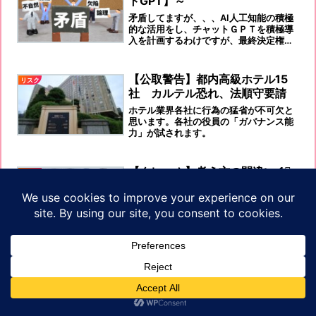
トGPT】～
矛盾してますが、、、AI人工知能の積極
的な活用をし、チャットＧＰＴを積極導
入を計画するわけですが、最終決定権者
は、まだ、人間です。コミュニケーショ
ン能力向上を図らなけれがなりません。
【公取警告】都内高級ホテル15
リスク
社 カルテル恐れ、法順守要請
ホテル業界各社に行為の猛省が不可欠と
思います。各社の役員の「ガバナンス能
力」が試されます。
【クレーム】考え方の間違い 1⃣
リスク
「クレーム処理中です」という言葉をよ
く耳にします。先ず、その言葉が普通に
出てくること自体が間違っています。
【事故発生防止】どんな“つい”が
リスク
繋がりそうですか？
皆さんの職場では、どんな“つい”が事故
につながりそうですか？
プライバシーポリシ
ホーム
プロフィール
お問い合わせ
サイトマップ
ー