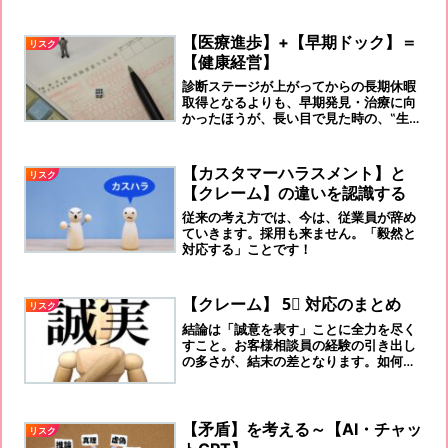
いこと。本人も無意識に覇気のない表情
をしていることが多い。謂わば、「スト
レス社会」の今、「セルフイメージ」が
【医療進歩】+【早期ドック】＝
リスク
大切です。
【健康経営】
診断ステージが上がってからの長期休暇
取得となるよりも、早期発見・治療に向
かったほうが、長い目で見た時の、‟生産
性向上” が上がるのは、自明の理です。
【カスタマーハラスメント】と
リスク
【クレーム】の違いを認識する
従来の考え方では、今は、従業員が辞め
ていきます。採用も来ません。「毅然と
対応する」ことです！
【クレーム】 5⃣ 対応のまとめ
リスク
結論は「誠意を表す」ことに全力を尽く
すこと。お客様相談員の経験の引き出し
の多さが、結末の差となります。如何
に、お客様に継続して使っていただける
かです。
【矛盾】を考える～【AI・チャッ
リスク