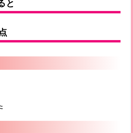
めると
点
た