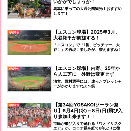
いかがでしょうか！
馬車に乗っての大通公園観光！おすすめ
します！
【エスコン球場】2025年3月、
地域活性
大谷翔平が凱旋する！
「エスコン」で「1番、ピッチャー、大
谷！」の再現！楽しみが、増えますね！
【エスコン球場】内野、25年か
地域活性
ら人工芝に 外野は変更せず
清宮、野村選手には、違ったプレッシャ
ーがかかりますねぇ〜笑
【第34回YOSAKOIソーラン祭
地域活性
り】6月4日(水)～8日(日)飛び入
り参加出来ます！！
市民が飛び入りで踊れる「ワオドリスク
エア」が、コロナ禍を経て6年ぶりに復