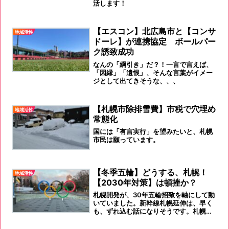
活します！
【エスコン】北広島市と【コンサ
地域活性
ドーレ】が連携協定 ボールパー
ク誘致成功
なんの「綱引き」だ？！一言で言えば、
「因縁」「遺恨」、そんな言葉がイメー
ジとして出てきそうな、、、
【札幌市除排雪費】市税で穴埋め
地域活性
常態化
国には「有言実行」を望みたいと、札幌
市民は願っています。
【冬季五輪】どうする、札幌！
地域活性
【2030年対策】は頓挫か？
札幌開発が、30年五輪招致を軸にして動
いていました。新幹線札幌延伸は、早く
も、ずれ込む話になりそうです。札幌駅
前再開発も、千歳進出の「ラピダス」需
要で、計画変更などが出始めています。