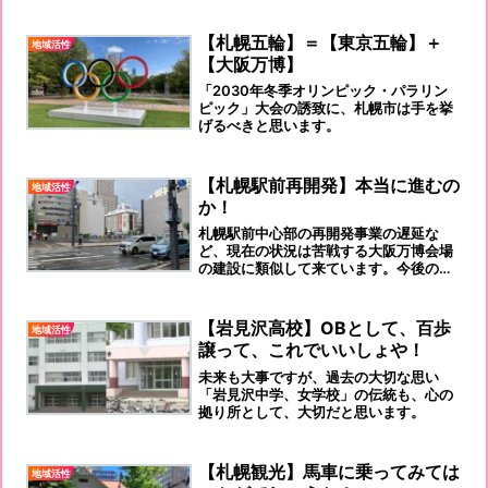
【札幌五輪】＝【東京五輪】＋
地域活性
【大阪万博】
「2030年冬季オリンピック・パラリン
ピック」大会の誘致に、札幌市は手を挙
げるべきと思います。
【札幌駅前再開発】本当に進むの
地域活性
か！
札幌駅前中心部の再開発事業の遅延な
ど、現在の状況は苦戦する大阪万博会場
の建設に類似して来ています。今後の需
要と供給のバランスの悪化が懸念される
ところです。
【岩見沢高校】OBとして、百歩
地域活性
譲って、これでいいしょや！
未来も大事ですが、過去の大切な思い
「岩見沢中学、女学校」の伝統も、心の
拠り所として、大切だと思います。
【札幌観光】馬車に乗ってみては
地域活性