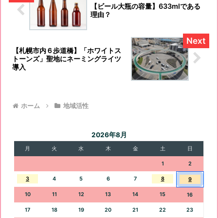
【ビール大瓶の容量】633mlである
理由？
【札幌市内６歩道橋】「ホワイトス
トーンズ」聖地にネーミングライツ
導入
ホーム
地域活性
2026年8月
月
火
水
木
金
土
日
1
2
3
4
5
6
7
8
9
10
11
12
13
14
15
16
17
18
19
20
21
22
23