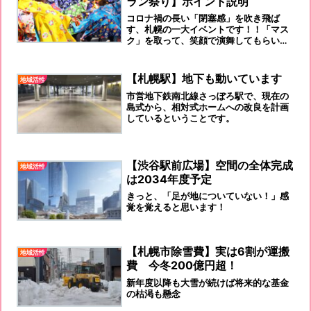
ラン祭り】ポイント説明
コロナ禍の長い「閉塞感」を吹き飛ば
す、札幌の一大イベントです！！「マス
ク」を取って、笑顔で演舞してもらいた
いものですね！全国の旅行計画中のみな
さま！今年は是非、「ＹＯＳＡＫＯＩソ
ーラン祭り」の会場へ！
【札幌駅】地下も動いています
地域活性
市営地下鉄南北線さっぽろ駅で、現在の
島式から、相対式ホームへの改良を計画
しているということです。
【渋谷駅前広場】空間の全体完成
地域活性
は2034年度予定
きっと、「足が地についていない！」感
覚を覚えると思います！
【札幌市除雪費】実は6割が運搬
地域活性
費 今冬200億円超！
新年度以降も大雪が続けば将来的な基金
の枯渇も懸念