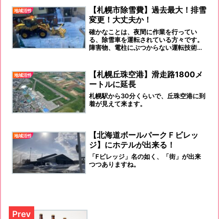
痛し痒しの話ですが…
【札幌市除雪費】過去最大！排雪
地域活性
変更！大丈夫か！
確かなことは、夜間に作業を行ってい
る、除雪車を運転されている方々です。
障害物、電柱にぶつからない運転技術に
敬服します！ほんと！
【札幌丘珠空港】滑走路1800メ
地域活性
ートルに延長
札幌駅から30分くらいで、丘珠空港に到
着が見えて来ます。
【北海道ボールパークＦビレッ
地域活性
ジ】にホテルが出来る！
「Fビレッジ」名の如く、「街」が出来
つつありますね。