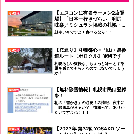
【エスコンに有名ラーメン2店登
地域活性
場】「日本一行きづらい」利尻・
味楽／ミシュラン掲載の札幌・ま
るは
肌寒い今ですよ！食べるなら！！
【桜巡り】札幌都心＝円山・裏参
地域活性
道ルート【ポロクル】便利です！
札幌らしい爽快な、ちょっと冷っとする
風を感じてもらえるのではないでしょう
か！
【無料除雪情報】札幌市民は登録
地域活性
を！
朝の「雪かき」の必要？の情報、夜中に
「除雪車が入るか？」情報って、ありが
たいですよね！！！
【2023年 第32回YOSAKOIソー
地域活性