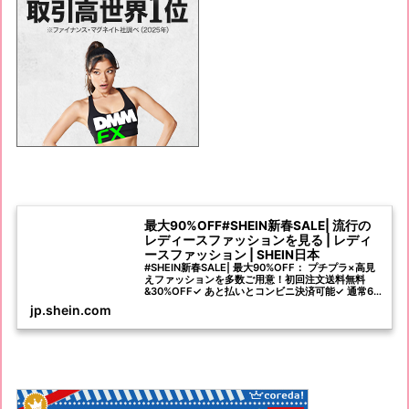
最大90%OFF#SHEIN新春SALE| 流行の
レディースファッションを見る | レディ
ースファッション | SHEIN日本
#SHEIN新春SALE| 最大90%OFF： プチプラ×高見
えファッションを多数ご用意！初回注文送料無料
&30%OFF✓ あと払いとコンビニ決済可能✓ 通常6-
8日間でお届け、定時配送保証も適応可能✓ 40日以
jp.shein.com
内返品無料✓ 新着商品毎日1000+登場✓ お得な商品
割引とクーポンが盛りだくさん✓