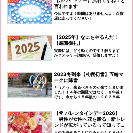
【ホワイトデー】流石ですね！と
トレンド
言われます
今日ですよ！時間はありませんよ！百貨
店に走ってください！
【2025年】なにをやるんだ！
トレンド
【感謝御礼】
実際には、どう動くのです？解ります
か？オッケー講師が、研修しますよ！
2023冬到来【札幌初雪】五輪マ
トレンド
ークに降雪
とうとう、来るべきものが来てしまいま
した！！４年の順延ではなく、８年後！
です。今から１５年後の「２０３８年」
です！札幌経済界が、「先が見えない」
というのも当然ですね。１５年も先の話
ですから！「凍えてしまう寒い話」で
【🌹 バレンタインデー2026】
トレンド
す！
「男性が女性へ花を贈る」新トレ
ンドが広がっているって知ってい
ますか？
人生を決めることになるかもしれません