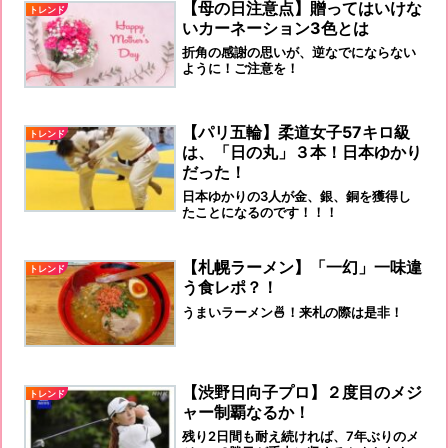
【母の日注意点】贈ってはいけな
トレンド
いカーネーション3色とは
折角の感謝の思いが、逆なでにならない
ように！ご注意を！
【パリ五輪】柔道女子57キロ級
トレンド
は、「日の丸」３本！日本ゆかり
だった！
日本ゆかりの3人が金、銀、銅を獲得し
たことになるのです！！！
【札幌ラーメン】「一幻」一味違
トレンド
う食レポ？！
うまいラーメン🍜！来札の際は是非！
【渋野日向子プロ】２度目のメジ
トレンド
ャー制覇なるか！
残り2日間も耐え続ければ、7年ぶりのメ