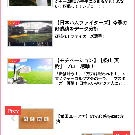
ジャー2勝目が手中に収まるかもしれな
い！頑張って！シブコ！！！
【日本ハムファイターズ】今季の
トレンド
好成績をデータ分析
頑張れ！ファイターズ選手！
【モチベーション】【松山 英
トレンド
樹】 プロ 感動！
「夢は叶う！」「努力は報われる！」 4
大メジャーゴルフ大会の一つ、「マスタ
ーズ」優勝！ 日本人いやアジア人にとっ
て、初めてのタイトルホルダーになりま
しね！
【武田真一アナ】の安心感を盗む方
法