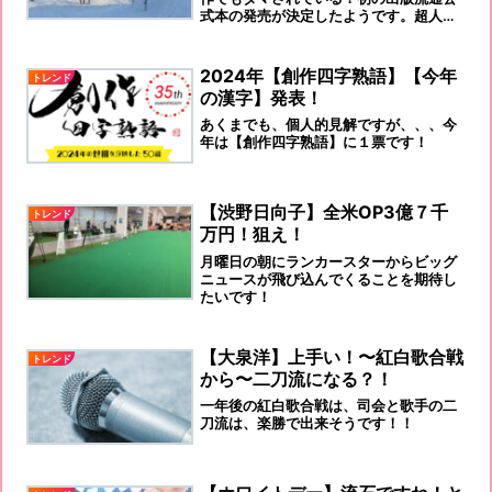
式本の発売が決定したようです。超人気
番組の10年の軌跡を追った貴重な一冊は
ファン必見！2023年11月29日（水）に
発売されるようです！
2024年【創作四字熟語】【今年
トレンド
の漢字】発表！
あくまでも、個人的見解ですが、、、今
年は【創作四字熟語】に１票です！
【渋野日向子】全米OP3億７千
トレンド
万円！狙え！
月曜日の朝にランカースターからビッグ
ニュースが飛び込んでくることを期待し
たいです！
【大泉洋】上手い！〜紅白歌合戦
トレンド
から〜二刀流になる？！
一年後の紅白歌合戦は、司会と歌手の二
刀流は、楽勝で出来そうです！！