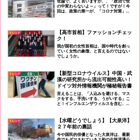
世論で、よく言いますが、、「政治で世
の中変わらないよ～」って！ですが！今
回は、政策の第一が、「コロナ対策」で
す。政権で、大きく対策が違っていま
す。しっかり、判断し、投票に行きまし
ょう！！
【高市首相】ファッションチェッ
トレンド
ク！
我が国初の女性首相は、国や時代を創っ
ていく女性の象徴、と言えるのではない
でしょうか。
【新型コロナウイルス】中国・武
トレンド
漢の研究所から流出可能性高い！
ドイツ対外情報機関が極秘報告書
言えることは、「人込みを避ける、マス
クをする、手洗いする、うがいする」こ
と！インフルエンザウィルスを含む、ウ
ィルス系感染防止策は、これの継続です
ね！
【水曜どうでしょう】【大泉洋】
トレンド
２７年前の裏話
今や国民的俳優となった大泉洋は、最新
作でもダマされている？初の出版流通公