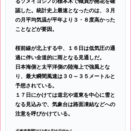
るソメイヨシノの標本木で職員が開花を確
認した。統計史上最速となったのは、３月
の月平均気温が平年より３・８度高かった
ことなどが要因。
桜前線が北上する中、１６日は低気圧の通
過に伴い全道的に雨となる見通しだ。
日本海側と太平洋側の陸海上で強風とな
り、最大瞬間風速は３０～３５メートルと
予想されている。
１７日にかけては道北や道東を中心に雪と
なる見込みで、気象台は路面凍結などへの
注意を呼びかけている。
北海道新聞2023年4月16日付から