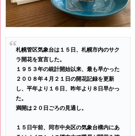
札幌管区気象台は１５日、札幌市内のサク
ラ開花を宣言した。
１９５３年の統計開始以来、最も早かった
２００８年４月２１日の開花記録を更新
し、平年より１６日、昨年より８日早かっ
た。
満開は２０日ごろの見通し。
１５日午前、同市中央区の気象台構内にあ