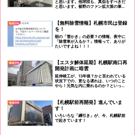
と思います。他球団も、真似をすべきだ
と思います。裾野のファン拡大策の筆頭
になる筈です！
【無料除雪情報】札幌市民は登録
地域活性
を！
朝の「雪かき」の必要？の情報、夜中に
「除雪車が入るか？」情報って、ありが
たいですよね！！！
【エスタ解体延期】札幌駅南口再
地域活性
開発計画に暗雲
延伸竣工が、13年後？かと言われている
状況下での、更なる遅れは、いつのこと
やら！元気な内に乗れるのか？といった
言葉が公然とささやかれている札幌で
す。
【札幌駅前再開発】進んでいま
地域活性
す！
いろいろな「綱引き」が、今、札幌駅前
で起きています！