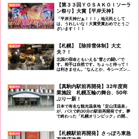
【第３３回ＹＯＳＡＫＯＩソーラ
地域活性
ン祭り】大賞【平岸天神】
「平岸天神だぁ！！！」地元民として
は、うれしいな！大賞受賞おめでとうご
ざいます！！！
【札幌】【除排雪体制】大丈
地域活性
夫？！
北国の宿命ともいえる‟雪との闘い”で
す。相手は自然です。ちょっと待って！
は利きません。‟なんとか、今シーズン
は、ちょっとちょっとずつ降ってくださ
い”と願うしかないかな？
【真駒内駅前再開発】32年度商
地域活性
業施設 札幌五輪の舞台、50年
ぶり一新！
日本で有名な観光温泉地「定山渓温泉」
が、バスで約30分の駅前再開発です。夢
で終わった「札幌オリンピック」の開催
予定地でもあったところです…
【札幌駅前再開発】さっぽろ東急
地域活性