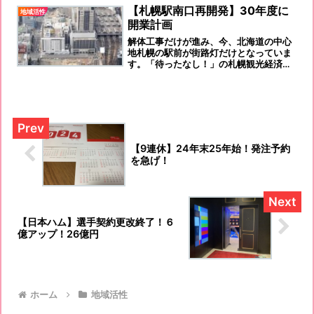
【札幌駅南口再開発】30年度に
地域活性
開業計画
解体工事だけが進み、今、北海道の中心
地札幌の駅前が街路灯だけとなっていま
す。「待ったなし！」の札幌観光経済状
況です。
【9連休】24年末25年始！発注予約
を急げ！
【日本ハム】選手契約更改終了！６
億アップ！26億円
ホーム
地域活性