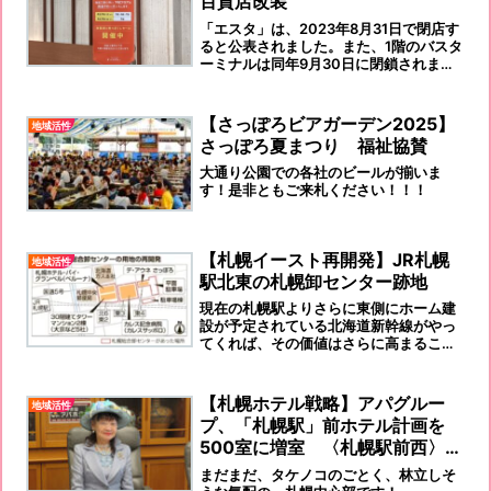
百貨店改装
「エスタ」は、2023年8月31日で閉店す
ると公表されました。また、1階のバスタ
ーミナルは同年9月30日に閉鎖されま
す。「さっぽろ東急百貨店」が今秋大き
く生まれ変わります。
【さっぽろビアガーデン2025】
地域活性
さっぽろ夏まつり 福祉協賛
大通り公園での各社のビールが揃いま
す！是非ともご来札ください！！！
【札幌イースト再開発】JR札幌
地域活性
駅北東の札幌卸センター跡地
現在の札幌駅よりさらに東側にホーム建
設が予定されている北海道新幹線がやっ
てくれば、その価値はさらに高まること
間違いありません。
【札幌ホテル戦略】アパグルー
地域活性
プ、「札幌駅」前ホテル計画を
500室に増室 〈札幌駅前西〉も
開発
まだまだ、タケノコのごとく、林立しそ