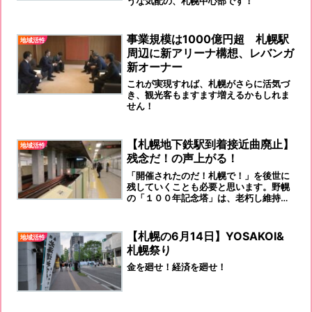
うな気配の、札幌中心部です！
事業規模は1000億円超 札幌駅
地域活性
周辺に新アリーナ構想、レバンガ
新オーナー
これが実現すれば、札幌がさらに活気づ
き、観光客もますます増えるかもしれま
せん！
【札幌地下鉄駅到着接近曲廃止】
地域活性
残念だ！の声上がる！
「開催されたのだ！札幌で！」を後世に
残していくことも必要と思います。野幌
の「１００年記念塔」は、老朽し維持管
理が困難との判断で、北海道が壊しまし
た。
【札幌の6月14日】YOSAKOI&
地域活性
札幌祭り
金を廻せ！経済を廻せ！