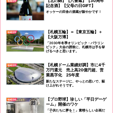
【北の錦】【八番蔵】【30周年
地域活性
記念酒】【父母の日GIFT】
オッケーの田舎の酒蔵が賑やかです！
【札幌五輪】＝【東京五輪】＋
地域活性
【大阪万博】
「2030年冬季オリンピック・パラリン
ピック」大会の誘致に、札幌市は手を挙
げるべきと思います。
【札幌ドーム業績好調】市に4千
地域活性
万円還元 売上高20億円超、営
業黒字化 25年度
新たなステージに、やっとの思いで、駆
け上がれそうです。
【プロ野球】珍しい「平日デーゲ
地域活性
ーム」開催のワケ
「子供たちに夢を！」素晴らしい企画だ