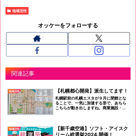
地域活性
オッケーをフォローする
関連記事
【札幌都心開発】派生してます！
地域活性
札幌駅前の札幌エスタが９月に閉館とな
ることで、一気に加速する形で、あちら
こちらが動き出しますね。商業施設・タ
ワーマンションの新設・ホテルのタケノ
コのように林立して来る、「札幌」で
す。駅前通りも、建築ラッシュです。ど
んな街になっていくのかな？
【新千歳空港】ソフト・アイスク
地域活性
リーム総選挙2024.開催！