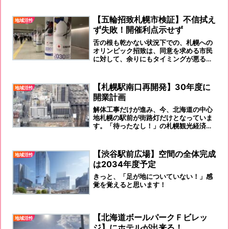
【五輪招致札幌市検証】不信拭え
地域活性
ず失敗！開催利点示せず
舌の根も乾かない状況下での、札幌への
オリンピック招致は、同意を求める市民
に対して、余りにもタイミングが悪る過
ぎましたね。不信感を払拭出来る材料が
無さ過ぎました。北海道新幹線札幌延
伸、札幌駅前再開発と、連座していたわ
【札幌駅南口再開発】30年度に
地域活性
けですが、、、残念です。
開業計画
解体工事だけが進み、今、北海道の中心
地札幌の駅前が街路灯だけとなっていま
す。「待ったなし！」の札幌観光経済状
況です。
【渋谷駅前広場】空間の全体完成
地域活性
は2034年度予定
きっと、「足が地についていない！」感
覚を覚えると思います！
【北海道ボールパークＦビレッ
地域活性
ジ】にホテルが出来る！