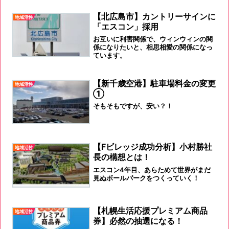
【北広島市】カントリーサインに
地域活性
「エスコン」採用
お互いに利害関係で、ウィンウィンの関
係になりたいと、相思相愛の関係になっ
ています。
【新千歳空港】駐車場料金の変更
地域活性
①
そもそもですが、安い？！
【Fビレッジ成功分析】小村勝社
地域活性
長の構想とは！
エスコン4年目、あらためて世界がまだ
見ぬボールパークをつくっていく！
【札幌生活応援プレミアム商品
地域活性
券】必然の抽選になる！