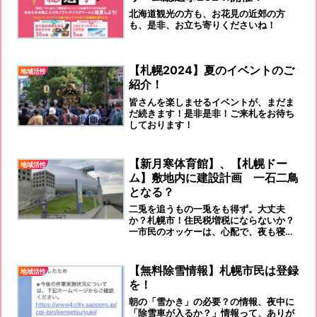
北海道観光の方も、お花見の近郊の方
も、是非、お立ち寄りくださいね！
【札幌2024】夏のイベントのご
地域活性
紹介！
皆さんを楽しませるイベントが、まだま
だ続きます！是非是非！ご来札をお待ち
しております！
【新月寒体育館】、【札幌ドー
地域活性
ム】敷地内に建設計画 一石二鳥
となる？
二兎を追うもの一兎をも得ず。大丈夫
か？札幌市！住民税増税にならないか？
一市民のオッケーは、心配で、夜も寝ら
れないです！(大袈裟でした！)
【無料除雪情報】札幌市民は登録
地域活性
を！
朝の「雪かき」の必要？の情報、夜中に
「除雪車が入るか？」情報って、ありが