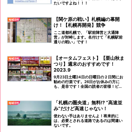
たいですよね！！！
【関ケ原の戦い】札幌編の幕開
地域活性
け！【札幌再開発】競争
ここ道都札幌で、「駅前陣営と大通陣
営」が対峙します。名付けて「札幌駅前
通りの戦い」です！
【オータムフェスト】【栗山秋ま
地域活性
つり】週末のおすすめです！
2023.9
9月23日土曜24日の日曜日の２日間にお
勧めの行楽です。26日がお休みの方に
も、是非です！全国の読者の皆様！ピユ
～とひとっ飛び✈ですよ～～～～！！！
ご来道をお待ちしております！！
「札幌の圏央道」無料!? “高速並
地域活性
み”だけど高速じゃない！
使わない手はありませんよ！将来的に
は、必要とされる道路であるのは間違い
ないです。