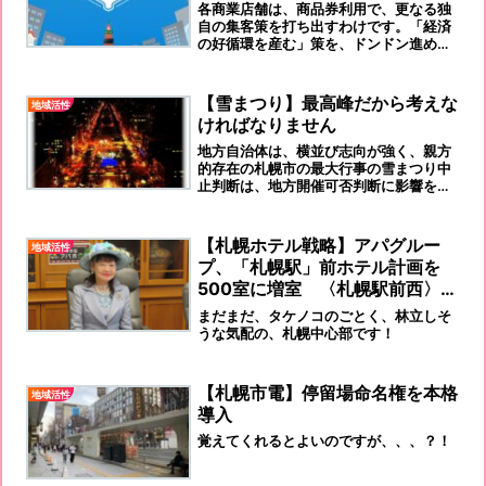
各商業店舗は、商品券利用で、更なる独
自の集客策を打ち出すわけです。「経済
の好循環を産む」策を、ドンドン進めて
欲しいものです。
【雪まつり】最高峰だから考えな
地域活性
ければなりません
地方自治体は、横並び志向が強く、親方
的存在の札幌市の最大行事の雪まつり中
止判断は、地方開催可否判断に影響を大
きく与えそうです。
【札幌ホテル戦略】アパグルー
地域活性
プ、「札幌駅」前ホテル計画を
500室に増室 〈札幌駅前西〉も
開発
まだまだ、タケノコのごとく、林立しそ
うな気配の、札幌中心部です！
【札幌市電】停留場命名権を本格
地域活性
導入
覚えてくれるとよいのですが、、、？！