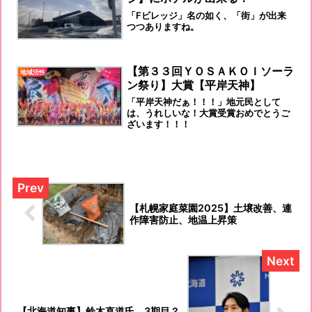
「Fビレッジ」名の如く、「街」が出来
つつありますね。
【第３３回ＹＯＳＡＫＯＩソーラ
地域活性
ン祭り】大賞【平岸天神】
「平岸天神だぁ！！！」地元民として
は、うれしいな！大賞受賞おめでとうご
ざいます！！！
【札幌家庭菜園2025】土壌改善、連
作障害防止、地温上昇策
【北海道知事】鈴木直道氏 3期目？