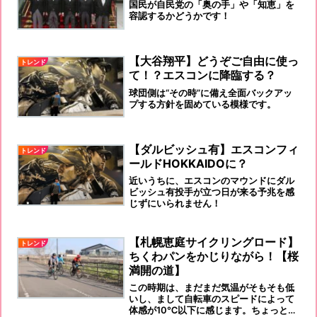
国民が自民党の「奥の手」や「知恵」を
容認するかどうかです！
【大谷翔平】どうぞご自由に使っ
トレンド
て！？エスコンに降臨する？
球団側は“その時”に備え全面バックアッ
プする方針を固めている模様です。
【ダルビッシュ有】エスコンフィ
トレンド
ールドHOKKAIDOに？
近いうちに、エスコンのマウンドにダル
ビッシュ有投手が立つ日が来る予兆を感
じずにいられません！
【札幌恵庭サイクリングロード】
トレンド
ちくわパンをかじりながら！【桜
満開の道】
この時期は、まだまだ気温がそもそも低
いし、まして自転車のスピードによって
体感が10℃以下に感じます。ちょっと厚