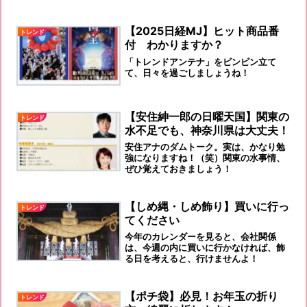
目のウェアを着て、手袋は必須です！
【2025日経MJ】ヒット商品番
トレンド
付 わかりますか？
「トレンドアンテナ」をビンビン立て
て、日々を過ごしましょうね！
【安住紳一郎の日曜天国】関東の
トレンド
水不足でも、神奈川県は大丈夫！
安住アナのダムトーク。実は、かなり勉
強になりますね！（笑）関東の水事情、
ぜひ覚えておきましょう！
【しめ縄・しめ飾り】買いに行っ
トレンド
てください
今年のカレンダーを見ると、会社関係
は、今週の内に買いに行かなければ、飾
る日を考えると、行けませんよ！
【ポチ袋】必見！お年玉の折り
トレンド