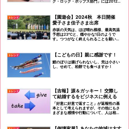
ク・ロック・ポップス部門」には2012人
の応募がありました。
【園遊会】2024秋 本日開催
トレンド
愛子さま佳子さま出席
赤坂の天気は、ほぼ晴れ模様、最高気温
予想は23℃と、穏やかな1日のようで
す。つつがなく終えられることを願いま
す。
【こどもの日】親に感謝です！
トレンド
鯉のぼりは揚げられないし、兜は小さい
し、せめて、柏餅でも食べますか！
【吉報】源＆ガッキー！ 交際し
トレンド
て結婚するをビジネスに例える
「好意に好意で返すこと」が返報性の基
本として考えられますが、その他にもさ
まざまな感情や行動について、人は相手
に返したいと思い、そのように行動しま
す。
【倒壊家屋】あなたの地域は大丈
トレンド