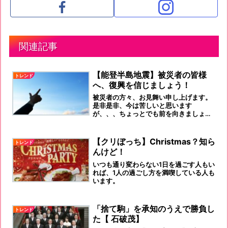
関連記事
【能登半島地震】被災者の皆様
トレンド
へ、復興を信じましょう！
被災者の方々、お見舞い申し上げます。
是非是非、今は苦しいと思います
が、、、ちょっとでも前を向きましょ
う！そのことが、無念にも亡くなった
方々への弔いになりますよ、きっと！元
気を願う方々が、続々と向かっています
【クリぼっち】Christmas？知ら
トレンド
から！
んけど！
いつも通り変わらない1日を過ごす人もい
れば、1人の過ごし方を満喫している人も
います。
「捨て駒」を承知のうえで勝負し
トレンド
た【 石破茂】