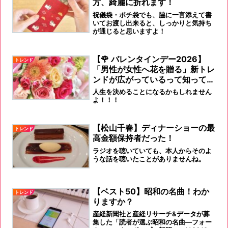
方、綺麗に折れます！
祝儀袋・ポチ袋でも、脇に一言添えて書
いてお渡し出来ると、しっかりと気持ち
が通じると思いますよ！
【🌹 バレンタインデー2026】
トレンド
「男性が女性へ花を贈る」新トレ
ンドが広がっているって知ってい
ますか？
人生を決めることになるかもしれません
よ！！！
【松山千春】ディナーショーの最
トレンド
高金額保持者だった！
ラジオを聴いていても、本人からそのよ
うな話を聴いたことがありませんね。
【ベスト50】昭和の名曲！わか
トレンド
りますか？
産経新聞社と産経リサーチ&データが募
集した「読者が選ぶ昭和の名曲―フォー