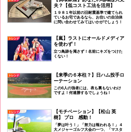
夫？【低コスト工法を活用】
１９８１年以前の旧耐震基準で建てられ
ているお宅であるなら、お住いの自治体
に問い合わせてみてはいかがでしょう！
【嵐】ラストにオールドメディア
トレンド
を使わず！
立つ鳥跡を濁さず！名前にキズをつけた
くない！
【来季の６本柱？】日ハム投手ロ
トレンド
ーテーション
この6人の強者には、表も裏もないわけ
ですよ！何連勝するでしょうね！
【モチベーション】【松山 英
トレンド
樹】 プロ 感動！
「夢は叶う！」「努力は報われる！」 4
大メジャーゴルフ大会の一つ、「マスタ