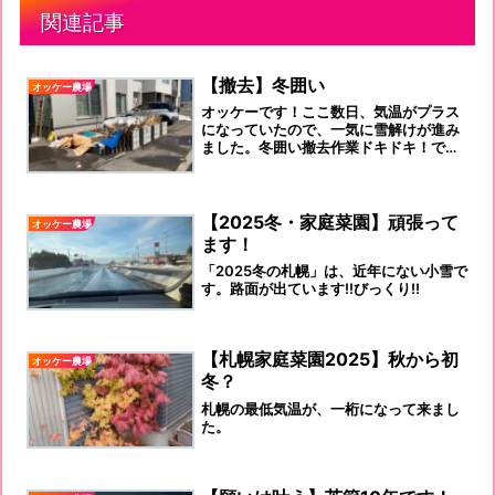
関連記事
【撤去】冬囲い
オッケー農場
オッケーです！ここ数日、気温がプラス
になっていたので、一気に雪解けが進み
ました。冬囲い撤去作業ドキドキ！です
うん？解けた？雪！いや～～～～～！ま
だまだ残っているし！！まだ、雪降って
来るし！しかし、大雪にはならないし
ょ？うん、そだね～～！だけど、囲いの
【2025冬・家庭菜園】頑張って
オッケー農場
ムロの裾まで雪解けてるし！外すか？
ます！
と、自問自答の末やっちまった～～！笑
どう？大丈夫？枯れていないだろうか？
「2025冬の札幌」は、近年にない小雪で
という意味です。冬囲いをしても、外気
す。路面が出ています‼️びっくり‼️
温が低く...
【札幌家庭菜園2025】秋から初
オッケー農場
冬？
札幌の最低気温が、一桁になって来まし
た。