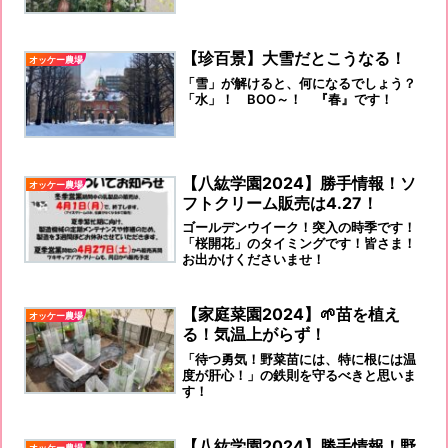
【珍百景】大雪だとこうなる！
オッケー農場
「雪」が解けると、何になるでしょう？
「水」！ BOO～！ 『春』です！
【八紘学園2024】勝手情報！ソ
オッケー農場
フトクリーム販売は4.27！
ゴールデンウイーク！突入の時季です！
「桜開花」のタイミングです！皆さま！
お出かけくださいませ！
【家庭菜園2024】🌱苗を植え
オッケー農場
る！気温上がらず！
「待つ勇気！野菜苗には、特に根には温
度が肝心！」の鉄則を守るべきと思いま
す！
【八紘学園2024】勝手情報！野
オッケー農場