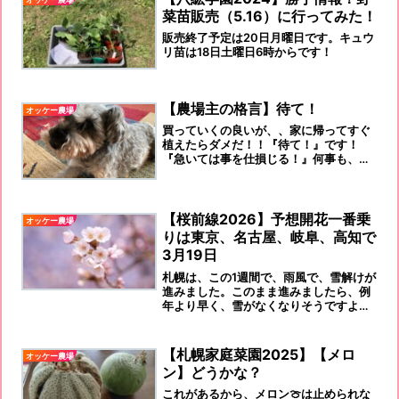
菜苗販売（5.16）に行ってみた！
販売終了予定は20日月曜日です。キュウ
リ苗は18日土曜日6時からです！
【農場主の格言】待て！
オッケー農場
買っていくの良いが、、家に帰ってすぐ
植えたらダメだ！！『待て！』です！
『急いては事を仕損じる！』何事も、そ
うだな！と感じ入る、農園主兼講師であ
ります。
【桜前線2026】予想開花一番乗
オッケー農場
りは東京、名古屋、岐阜、高知で
3月19日
札幌は、この1週間で、雨風で、雪解けが
進みました。このまま進みましたら、例
年より早く、雪がなくなりそうですよ…
【札幌家庭菜園2025】【メロ
オッケー農場
ン】どうかな？
これがあるから、メロン🍈は止められな