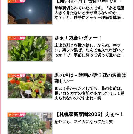
【願いは叶う】苦節10年です！
オッケー農場
毎年裏切られていたのです。「ある程度
大きく育たないと実が成らないのか
な？」と、勝手にオッケー理論を構築？
していました。
さぁ！気合いダァー！
オッケー農場
土改良剤？を撒き耕し、からの、牛フ
ン、鶏フン混ぜ、なんでも入れればいい
っか！で、事前に測って切って置いた黒
マルチを用意して、マルチ作り、
君の名は－映画の話？花の名前は
オッケー農場
難しいー
まぁ！分かったとしても、花の名前は、
長いカタカナの名前が多かったりして覚
えられないのですよね～笑
【札幌家庭菜園2025】えぇ〜！
オッケー農場
意外にも、スイカになってた！笑