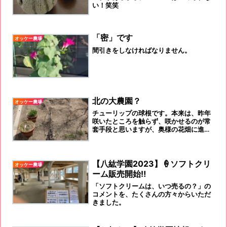
い！笑笑
「密」です
オッケー農場
間引きをしなければなりません。
北の大農園？
オッケー農場
チューリップの球根です。本来は、昨年
咲いたところを触らず、咲かせるのが常
套手段と思いますが、奥様の花畑に進入
させた罪を負い、昨秋に掘り起こし、ネ
ットに入れ、車庫につるしていたら、芽
が出始めたので、急いで、プランターを
購入してきました。
【八紘学園2023】🍦ソフトクリ
オッケー農場
ーム販売開始‼️
「ソフトクリームは、いつ売るの？」の
コメントを、たくさんの方々からいただ
きました。