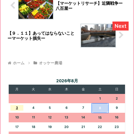
せていただきましたが、3鉢くらい、枯
【マーケットリサーチ】近隣戦争ー
らしているのです。雪解け今日の日差し
八百屋ー
は強く...
【９．１１】あってはならないこと
ーマーケット損失ー
ホーム
オッケー農場
2026年8月
月
火
水
木
金
土
日
1
2
3
4
5
6
7
9
8
10
11
12
13
14
16
15
17
18
19
20
21
22
23