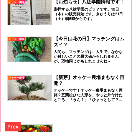
【お知らせ】八紘学園情報です！
オッケー農場
崇拝する八紘学園のビラ？です。19日
（木）の販売開始です。きゅうりは21日
（土）朝6時からです。
【今日は花の日】マッチングはム
オッケー農場
ズイ？
人間も、マッチングは、人生で、なかな
か難しいことの最大値かもしれません
が、万物同じかもしれませんね～
【新芽】オッケー農場まもなく再
オッケー農場
開？
オッケーです！オッケー農場まもなく再
開？五葉松ひな人形を、やっと片付けた
ところ、「うん？」「ひょっとして？ひ
ょっとして‼新芽か？」やったー！ 越
冬出来た～！ここまで頑張って、育って
くれたのだから、五葉松が、「おい！に
わか庭師！ここまで育ったぞ！ちゃん
と、手入れをしてくれよ！」と言いてい
るような感じがしています。以前も書か