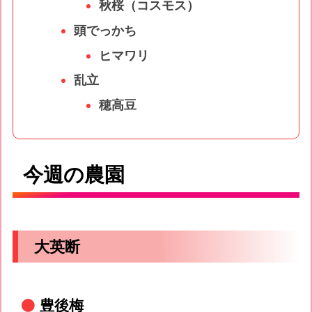
秋桜（コスモス）
頭でっかち
ヒマワリ
乱立
穂高豆
今週の農園
大英断
豊後梅