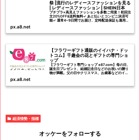
祭 |流行のレディースファッションを見る
| レディースファッション | SHEIN日本
プチプラ×高見えファッションを多数ご用意！初回注
文20%OFF&送料無料✓ あと払いとコンビニ決済可
能✓ 通常4~9日間でお届け、定時配送保証も適用可
能✓ 40日以内返品無料✓ 新着商品毎日1000+登場✓
px.a8.net
お得な商品割引とクーポンが盛りだくさん✓
【フラワーギフト通販のイイハナ・ドッ
トコム】千趣会の花とギフトの専門ショ
ップ
【フラワーギフト専門ショップ e87.com】母の日、
誕生日プレゼント、結婚記念日などのお祝いの贈り
物が満載。父の日やクリスマス、お歳暮などのイベ
ントにおすすめの花ギフトを心を込めてお届けしま
px.a8.net
す。
経済情勢・指標
オッケーをフォローする