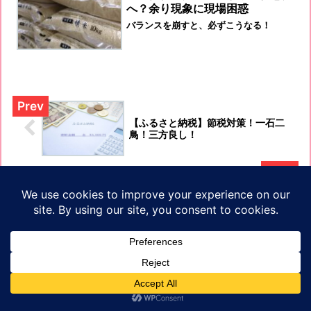
へ？余り現象に現場困惑
バランスを崩すと、必ずこうなる！
【ふるさと納税】節税対策！一石二
鳥！三方良し！
【道の駅】北海道は楽しいですよ！
ホーム
経済情勢・指標
2026年8月
プライバシーポリシ
ホーム
プロフィール
お問い合わせ
サイトマップ
ー