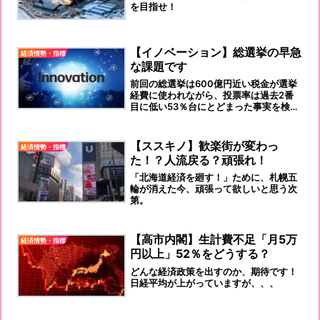
を目指せ！
【イノベーション】総選挙の早急
経済情勢・指標
な課題です
前回の総選挙は600億円近い税金が選挙
経費に使われながら、投票率は過去2番
目に低い53％台にとどまった事実を検証
し、国民の関心を惹きつけ、投票率を上
げるためにも経費の使い方を改善する
【イノベーション】が必要と思います。
【ススキノ】歓楽街が変わっ
経済情勢・指標
た！？人流戻る？頑張れ！
「北海道経済を廻す！」ために、札幌五
輪が消えた今、頑張って欲しいと思う次
第。
【高市内閣】生計費不足「月5万
経済情勢・指標
円以上」52％をどうする？
どんな経済政策を出すのか、期待です！
日経平均が上がっていますが、、、