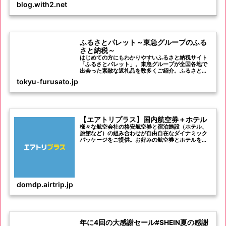
blog.with2.net
ふるさとパレット～東急グループのふる
さと納税～
はじめての方にもわかりやすいふるさと納税サイト
「ふるさとパレット」。東急グループが全国各地で
出会った素敵な返礼品を数多くご紹介。ふるさと納
税についてわかりやすく説明しているため、はじめ
tokyu-furusato.jp
ての方でも安心です。ふるさとパレット限定の返礼
品も！
【エアトリプラス】国内航空券＋ホテル
様々な航空会社の格安航空券と宿泊施設（ホテル、
旅館など）の組み合わせが自由自在なダイナミック
パッケージをご提供。お好みの航空券とホテルを選
んでセットに出来る航空券とホテルのパックは旅行
や観光にぴったり！国内航空券＋ホテルならエアト
リプラス！
domdp.airtrip.jp
年に4回の大感謝セール#SHEIN夏の感謝