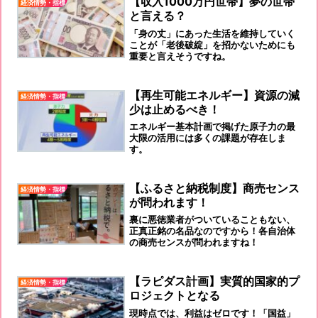
【収入1000万円世帯】夢の世帯
経済情勢・指標
と言える？
「身の丈」にあった生活を維持していく
ことが「老後破綻」を招かないためにも
重要と言えそうですね。
【再生可能エネルギー】資源の減
経済情勢・指標
少は止めるべき！
エネルギー基本計画で掲げた原子力の最
大限の活用には多くの課題が存在しま
す。
【ふるさと納税制度】商売センス
経済情勢・指標
が問われます！
裏に悪徳業者がついていることもない、
正真正銘の名品なのですから！各自治体
の商売センスが問われますね！
【ラピダス計画】実質的国家的プ
経済情勢・指標
ロジェクトとなる
現時点では、利益はゼロです！「国益」