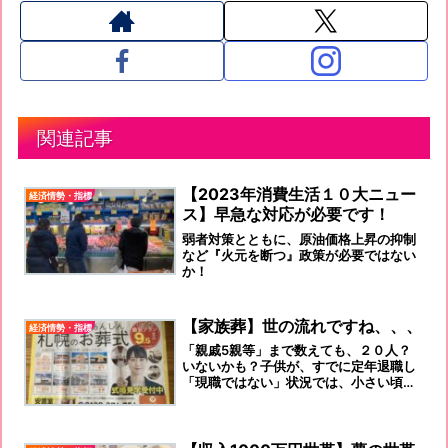
関連記事
【2023年消費生活１０大ニュー
経済情勢・指標
ス】早急な対応が必要です！
弱者対策とともに、原油価格上昇の抑制
など『火元を断つ』政策が必要ではない
か！
【家族葬】世の流れですね、、、
経済情勢・指標
「親戚5親等」まで数えても、２０人？
いないかも？子供が、すでに定年退職し
「現職ではない」状況では、小さい頃か
らの友人・ご近所の知人で送っていただ
ければ、それでありがたい！