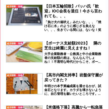
【日本五輪招致】バッハ氏「歓
経済情勢・指標
迎」IOC会長を退任！今さら言わ
れても、、、
「負け犬の遠吠え」みたいな、、、「焼
け石に水」のように感じざる負えな
い、、、生きている間には、ないな！笑
【ボーナス支給額2023】 隣の
経済情勢・指標
芝生は綺麗に見えますね！
大手企業勤務者・公務員と中小企業勤務
者の支給額の差は、なんなんでしょ
ね！！不透明な時代だからこそ、ボーナ
スは大切に使いましょう！
【高市内閣支持率】岩盤保守層が
経済情勢・指標
戻ってきた？
年明けの本予算編成案を通せるかが、試
金石となります。カラダを壊さないよう
に、自己管理を願いたいところです。代
わりはいないのですから！！！
【米価格下落】高騰から一転急落
経済情勢・指標