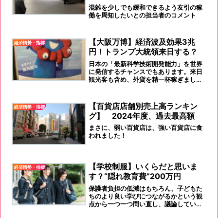
混雑を少しでも緩和できるよう友引の稼
働を周知したいとの担当者のコメント
【大阪万博】経済波及効果3兆
経済情勢・指標
円！トランプ大統領来日する？
日本の「最新科学技術開発能力」を世界
に発信するチャンスでもあります。来日
観光客も含め、外貨を精一杯稼ぎましょ
う！！
【百貨店店舗別売上高ランキン
経済情勢・指標
グ】 2024年度、過去最高額
まさに、弱い百貨店は、強い百貨店に食
われました！
【学校制服】いくらだと思いま
経済情勢・指標
す？“隠れ教育費”200万円
保護者負担の低減はもちろん、子どもた
ちのより良い学びにつながるかという観
点から一つ一つ問い直し、議論していく
必要があります。