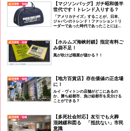
【マジソンバッグ】ガチ昭和後半
経済情勢・指標
世代です！トレンド入りする？
「アメリカナイズ」することが、日本、
ジャパンのトレンド！ファッション！リ
ーダーであった時代であったことには、
間違いないことだった思います。
【ホルムズ海峡封鎖】指定有料ご
経済情勢・指標
み袋不足！
風が吹けば桶屋が儲かる？！
【地方百貨店】存在価値の正念場
経済情勢・指標
に！
ルイ・ヴィトンの店舗がどこにあるの
か、勝ち組都市、負け組都市を見分ける
ことができる？
【多死社会対応】友引でも火葬
経済情勢・指標
混雑緩和図る 「抵抗ない」市民
意識