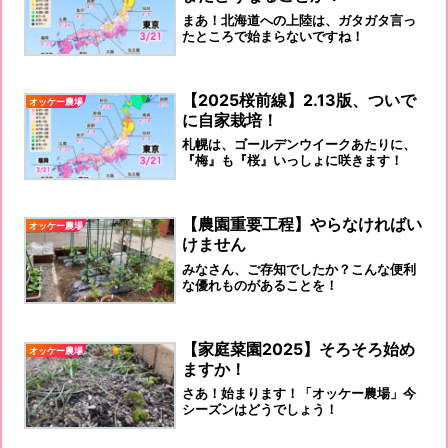
まあ！北海道への上陸は、ガタガタ言っ
たところで始まらないですね！
【2025桜前線】2.13版、ついで
オッケー農場
に自家栽培！
札幌は、ゴールデンウイークあたりに、
『梅』も『桜』いっしょに咲きます！
【農園重要工程】やらなければい
オッケー農場
けません
みなさん、ご存知でしたか？こんな便利
な優れものがあることを！
【家庭菜園2025】そろそろ始め
オッケー農場
ますか！
さあ！始まります！「オッケー農場」今
シーズンはどうでしょう！