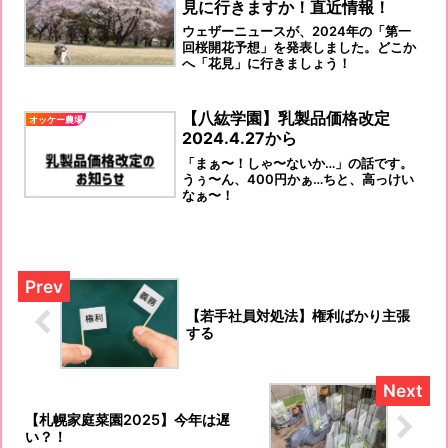
見に行きますか！直近情報！
人としての「マナー」でしょう！落ち葉
枯れ葉の清掃は！
ウェザーニュースが、2024年の「第一
回桜開花予想」を発表しました。どこか
へ「花見」に行きましょう！
【八紘学園】乳製品価格改定
オッケー農場
2024.4.27から
「まぁ〜！しゃ〜ないか…」の話です。
うぅ〜ん、400円かぁ…ちと、高っけい
なぁ〜！
【若手社員対処法】権利ばかり主張
する
【札幌家庭菜園2025】今年は遅
い？！