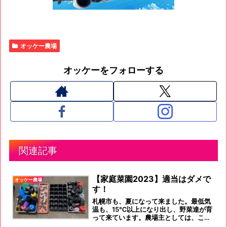
オッケー農場
オッケーをフォローする
関連記事
【家庭菜園2023】適当はダメで
オッケー農場
す！
札幌市も、夏になって来ました。最低気
温も、15℃以上になり出し、野菜達が育
って来ています。農場主としては、この
時期は、「やることはやらなければいけ