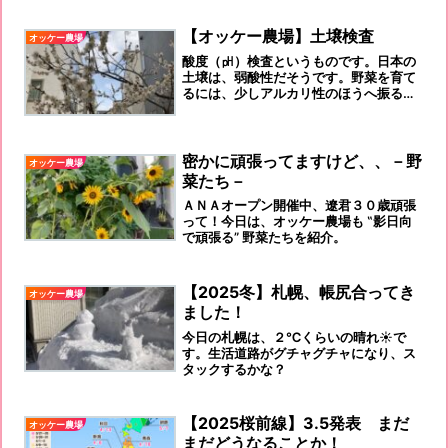
ませんよ！」笑
【オッケー農場】土壌検査
オッケー農場
酸度（㏗）検査というものです。日本の
土壌は、弱酸性だそうです。野菜を育て
るには、少しアルカリ性のほうへ振ると
いうか中性にしたほうがよいそうで、先
日、石灰を撒いたのはそのためです。ｐ
ｈ5.5~6.5くらいが良いのかな！
密かに頑張ってますけど、、－野
オッケー農場
菜たち－
ＡＮＡオープン開催中、遼君３０歳頑張
って！今日は、オッケー農場も ‟影日向
で頑張る” 野菜たちを紹介。
【2025冬】札幌、帳尻合ってき
オッケー農場
ました！
今日の札幌は、２℃くらいの晴れ☀️で
す。生活道路がグチャグチャになり、ス
タックするかな？
【2025桜前線】3.5発表 まだ
オッケー農場
まだどうなることか！