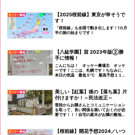
きたオッケー農場です。朝顔も咲き出し
ました。何か、毎年、感じています
が、、、体温を超える気温は、ダメです
【2025桜前線】東京が🌸そうで
オッケー農場
よねー
す！
「桜前線」も全国で動き出します！1カ月
半の旅の始まりです！
【八紘学園】苗 2023年版②勝
オッケー農場
手に情報！
こんにちは！ オッケー農場主 オッケ
ーです！ここは、札幌です！ちなみに、
本日の気温 最低５℃ 最高予想１１℃
です！曇りではありますが、「肌寒い」
わけですよ～～それもそうなのです、な
んたって、八重桜がやっと満開ですか
美しい【紅葉】後の【落ち葉】片
オッケー農場
ら！読者の方々で、沖縄、九州、関西方
付けますか！～民法改正～
面の方も多くいらっしゃるので、コメン
トをいただくのですが、地球儀では、ち
普段からお隣さんとコミュニケーション
っぽけな島国ですが、、気候が、まった
を取って、良い関係を築いておくのが必
く違いますよね！改めて思う次第です。
要です！！！自宅の庭木がお隣の敷地ま
八紘学...
で伸びる前に剪定するなど、適切な管理
を心がけましょう。ということは、「立
ち木」と「落ち葉・枯れ葉」も同様な扱
【桜前線】開花予想2024／いつ
オッケー農場
いとなるようです。結論！そこに住む住