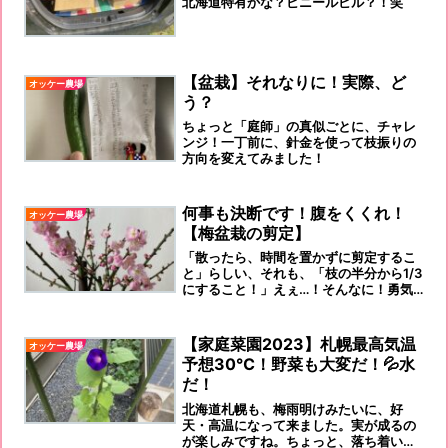
北海道特有かな？ビニールビル？！笑
【盆栽】それなりに！実際、ど
オッケー農場
う？
ちょっと「庭師」の真似ごとに、チャレ
ンジ！一丁前に、針金を使って枝振りの
方向を変えてみました！
何事も決断です！腹をくくれ！
オッケー農場
【梅盆栽の剪定】
「散ったら、時間を置かずに剪定するこ
と」らしい、それも、「枝の半分から1/3
にすること！」えぇ…！そんなに！勇気
ないわ〜！なんとなく、『人生』のなか
での『決断』の時、『躊躇』してません
か？
【家庭菜園2023】札幌最高気温
オッケー農場
予想30℃！野菜も大変だ！💦水
だ！
北海道札幌も、梅雨明けみたいに、好
天・高温になって来ました。実が成るの
が楽しみですね。ちょっと、落ち着いて