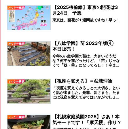
【2025桜前線】東京の開花は3
オッケー農場
月24日 予想
東京は、開花が１週間後ですね！早っ！
【八紘学園】苗 2023年版④
オッケー農場
本日販売！
今年の八紘学園の苗は、大きいそうだ
な？何年か前だったけど、「苗」じゃな
くて「茎・華」になってるし！！今ま
で、待たせるのだから！！！グダグダ言
うなら買うな！！ですね。買いに行って
きます～～～～～
【視座を変える】＝盆栽理論
オッケー農場
「視座を変えてみることの大切さ」とい
う話が出ました。是非、皆さまも、たま
には視座を変えてみてはいかがでしょう
か！人格形成の上でも、必要なことと思
いませんか！
【札幌家庭菜園2025】さあ！本
オッケー農場
気モードです！「摩天楼」作り？