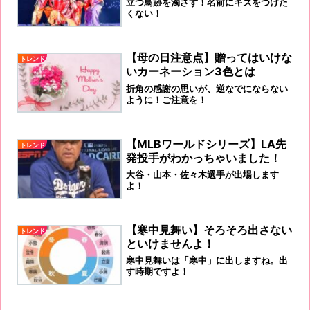
立つ鳥跡を濁さず！名前にキズをつけた
くない！
【母の日注意点】贈ってはいけな
トレンド
いカーネーション3色とは
折角の感謝の思いが、逆なでにならない
ように！ご注意を！
【MLBワールドシリーズ】LA先
トレンド
発投手がわかっちゃいました！
大谷・山本・佐々木選手が出場します
よ！
【寒中見舞い】そろそろ出さない
トレンド
といけませんよ！
寒中見舞いは「寒中」に出しますね。出
す時期ですよ！