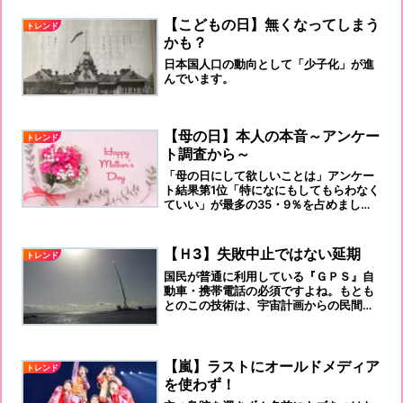
【こどもの日】無くなってしまう
トレンド
かも？
日本国人口の動向として「少子化」が進
んでいます。
【母の日】本人の本音～アンケー
トレンド
ト調査から～
「母の日にして欲しいことは」アンケー
ト結果第1位「特になにもしてもらわなく
ていい」が最多の35・9％を占めまし
た！
【Ｈ3】失敗中止ではない延期
トレンド
国民が普通に利用している『ＧＰＳ』自
動車・携帯電話の必須ですよね。もとも
とのこの技術は、宇宙計画からの民間利
用です。今度こそ！成功を祈りましょ
う！
【嵐】ラストにオールドメディア
トレンド
を使わず！