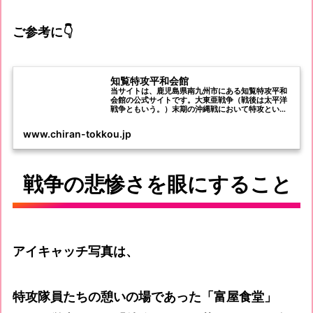
ご参考に👇
知覧特攻平和会館
当サイトは、鹿児島県南九州市にある知覧特攻平和
会館の公式サイトです。大東亜戦争（戦後は太平洋
戦争ともいう。）末期の沖縄戦において特攻という
人類史上類のない作戦で、爆装した飛行機もろとも
敵艦に体当たり攻撃をした陸軍特別攻撃隊員の遺品
www.chiran-tokkou.jp
や関係資料を展示しています。
戦争の悲惨さを眼にすること
アイキャッチ写真は、
特攻隊員たちの憩いの場であった「富屋食堂」