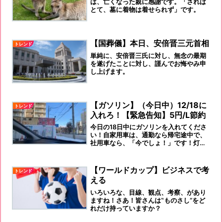
は、亡くなった親に感謝です。「されば
とて、墓に着物は着せられず」です。
【国葬儀】本日、安倍晋三元首相
トレンド
単純に、安倍晋三氏に対し、無念の最期
を遂げたことに対し、謹んでお悔やみ申
し上げます。
【ガソリン】（今日中）12/18に
トレンド
入れろ！【緊急告知】5円/Ⅼ節約
今日の18日中にガソリンを入れてくださ
い！自家用車は、通勤なら帰宅途中で、
社用車なら、「今でしょ！」です！灯油
を買いに行ってください！
【ワールドカップ】ビジネスで考
トレンド
える
いろいろな、目線、観点、考察、があり
ますね！さあ！皆さんは‟ものさし”をど
れだけ持っていますか？