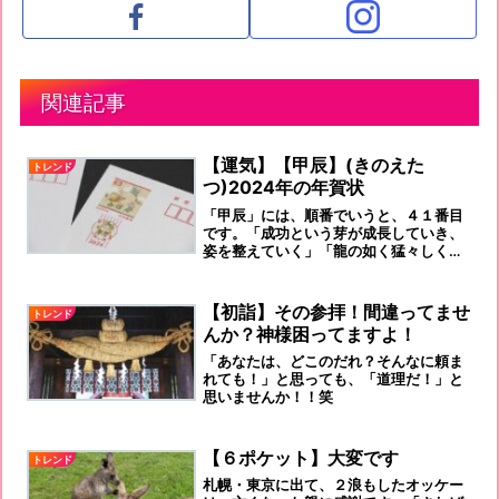
関連記事
【運気】【甲辰】(きのえた
トレンド
つ)2024年の年賀状
「甲辰」には、順番でいうと、４１番目
です。「成功という芽が成長していき、
姿を整えていく」「龍の如く猛々しく、
新しいことに挑戦する年にしたい」「力
強さが増す一年」などが、おすすめで
す！
【初詣】その参拝！間違ってませ
トレンド
んか？神様困ってますよ！
「あなたは、どこのだれ？そんなに頼ま
れても！」と思っても、「道理だ！」と
思いませんか！！笑
【６ポケット】大変です
トレンド
札幌・東京に出て、２浪もしたオッケー