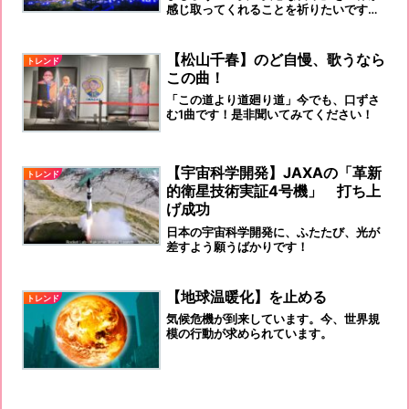
感じ取ってくれることを祈りたいです
ね。何らかの『広島宣言』出来ると、さ
らに良いのではと思います。岸田さんの
田舎開催です！頑張っていただきましょ
【松山千春】のど自慢、歌うなら
トレンド
う！
この曲！
「この道より道廻り道」今でも、口ずさ
む1曲です！是非聞いてみてください！
【宇宙科学開発】JAXAの「革新
トレンド
的衛星技術実証4号機」 打ち上
げ成功
日本の宇宙科学開発に、ふたたび、光が
差すよう願うばかりです！
【地球温暖化】を止める
トレンド
気候危機が到来しています。今、世界規
模の行動が求められています。