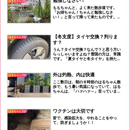
勉強しなさい！
はるちゃん日記
ももちゃんと、よく来た散歩道です。
「お姉ちゃん！ちゃんと勉強しなさ
い！」と言って帰って来たものです。そ
の甲斐あって？娘は立派に卒業、進学し
てくれました。ひとえに、ももちゃんの
お陰です。
【冬支度】タイヤ交換？判りま
はるちゃん日記
す？
うん？タイヤ交換？なんで？と思う方い
らっしゃいますよね？雪国の方は、常識
です。「夏タイヤと冬タイヤ」を持たな
いといけないのですよ。「冬タイヤ」＝
雪道走行のタイヤです。
外は灼熱、内は快適
はるちゃん日記
ここ数日は、朝の８時前のはるちゃん散
歩で、もう暑い気温になっていて、はる
ちゃんは、「ハァハァ～」言っていま
す。
ワクチンは大切です
はるちゃん日記
皆で、感染拡大を、やれることをやっ
て、防ぎましょうか！！