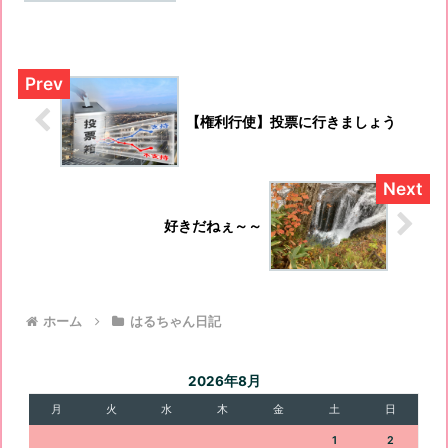
【権利行使】投票に行きましょう
好きだねぇ～～
ホーム
はるちゃん日記
2026年8月
月
火
水
木
金
土
日
1
2