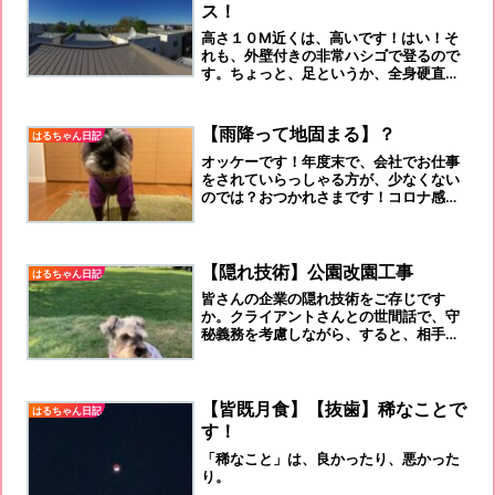
ス！
高さ１０Ⅿ近くは、高いです！はい！そ
れも、外壁付きの非常ハシゴで登るので
す。ちょっと、足というか、全身硬直
で、すくみますよ！
【雨降って地固まる】？
はるちゃん日記
オッケーです！年度末で、会社でお仕事
をされていらっしゃる方が、少なくない
のでは？おつかれさまです！コロナ感染
数が、下って来ませんねぇ～またまた、
とならないことを、祈りたいと思いま
す。というより、感染しない予防を続け
ましょうね。【雨降って地固まる】？雨
【隠れ技術】公園改園工事
はるちゃん日記
です札幌も、「雨」です！溺愛犬「はる
皆さんの企業の隠れ技術をご存じです
ちゃん」はカッパが嫌いです。着せる
か。クライアントさんとの世間話で、守
と、いつも、固まっています。動きませ
秘義務を考慮しながら、すると、相手は
ん。笑！違和感先日も掲載しましたが、
聴く耳を立てると思いますよ！
１週間前...
【皆既月食】【抜歯】稀なことで
はるちゃん日記
す！
「稀なこと」は、良かったり、悪かった
り。