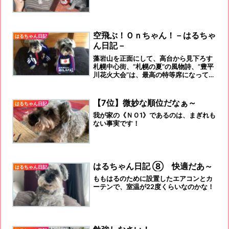
空飛ぶ！Ｏｎちゃん！－はるちゃ
はるちゃん日記
ん日記－
藻岩山を正面にして、高台から見下ろす
札幌中心街、”札幌の夏”の風物詩、”豊平
川花火大会”は、最高の特等席になってい
たでしょう、Ｏｎちゃん席
【7位】微妙な順位だなぁ～
はるちゃん日記
我が家の《ＮＯ1》であるのは、まぎれも
ない事実です！
はるちゃん日記 ⑧ 快適だあ～
はるちゃん日記
ももはるのために設置したエアコンとカ
ーテンで、室温が22度くらいなのかな！