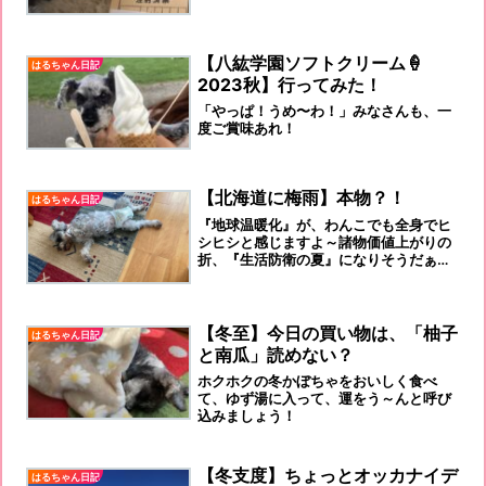
【八紘学園ソフトクリーム🍦
はるちゃん日記
2023秋】行ってみた！
「やっぱ！うめ〜わ！」みなさんも、一
度ご賞味あれ！
【北海道に梅雨】本物？！
はるちゃん日記
『地球温暖化』が、わんこでも全身でヒ
シヒシと感じますよ～諸物価値上がりの
折、『生活防衛の夏』になりそうだぁ～
～～
【冬至】今日の買い物は、「柚子
はるちゃん日記
と南瓜」読めない？
ホクホクの冬かぼちゃをおいしく食べ
て、ゆず湯に入って、運をう～んと呼び
込みましょう！
【冬支度】ちょっとオッカナイデ
はるちゃん日記