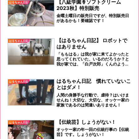
【八紘学園🍦ソフトクリーム
はるちゃん日記
2023秋】特別販売
金曜土曜日の販売日ですが、特別販売日
があるかも！要確認です！
【はるちゃん日記】 ロボットで
はるちゃん日記
はありません
「ももはる」は我が家に来てよかったと
思ってくれていた、いるのだろうか？と
我が家では、「白戸次郎」くんのよう
に、「お話しするワンコ」となっていま
す。
はるちゃん日記 慣れていないこ
はるちゃん日記
とはダメ！
人間の身勝手な行動で、虐待？はいけま
せんね！大切な、大切な、オッケー家の
家族であるのは間違いありません！
【伝統芸】しょうがない！
はるちゃん日記
オッケー家の年一回の伝統行事の【伝統
芸】です。しょうがない！