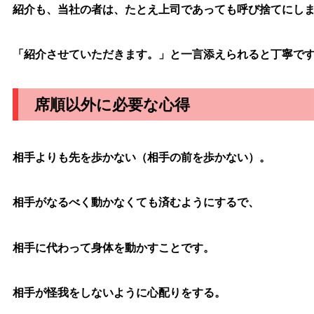
紹介も、当社の者は、たとえ上司であっても呼び捨てにし
「紹介させていただきます。」と一言添えられると丁寧で
席順以外に必要な心得
相手
よりも先を歩かない（相手の前を歩かない
）
。
相手
がなるべく動かなくても済むように
するで、
相手に代わって身体を動かすことです
。
相手
が怪我をしないように心配りを
する
。