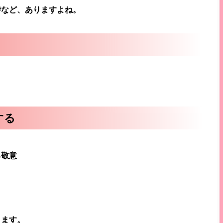
時など、ありますよね。
する
る
敬意
きます。