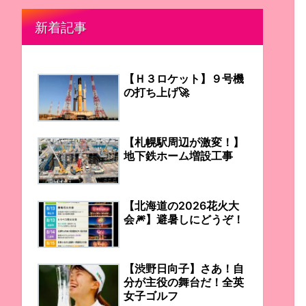
新着記事
【Ｈ３ロケット】９号機
の打ち上げ🚀
【札幌駅周辺が激変！】
地下鉄ホーム増設工事
【北海道の2026花火大
会🎆】避暑しにどうぞ！
【渋野日向子】さあ！自
分が主役の舞台だ！全英
女子ゴルフ