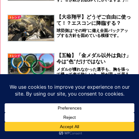
伏してお願い申し上げます！
【大谷翔平】どうぞご自由に使っ
トレンド
て！？エスコンに降臨する？
球団側は“その時”に備え全面バックアッ
プする方針を固めている模様です。
【五輪】「金メダル以外は負け」
トレンド
今は“色”だけではない
メダルが獲れなかった選手も、胸を張っ
て帰って来て欲しいと、皆が思って居る
と思います。笑顔で、地元に帰っていた
だきたいと思います！
【Jリーグ】 貴方は誰がNO1？
トレンド
ワールドカップ⚽️サッカーで、決勝トー
ナメントに進むほどに、強くなった原動
力になっているのは、周知のことです
ね。
プライバシーポリシ
【熱中症】【コロナ】【救急搬
ホーム
プロフィール
お問い合わせ
サイトマップ
トレンド
ー