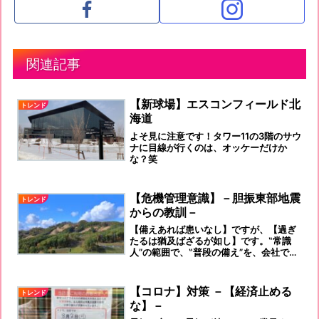
関連記事
【新球場】エスコンフィールド北
トレンド
海道
よそ見に注意です！タワー11の3階のサウ
ナに目線が行くのは、オッケーだけか
な？笑
【危機管理意識】－胆振東部地震
トレンド
からの教訓－
【備えあれば患いなし】ですが、【過ぎ
たるは猶及ばざるが如し】です。‟常識
人”の範囲で、‟普段の備え”を、会社で、
ご自宅で行いましょう！
【コロナ】対策 －【経済止める
トレンド
な】－