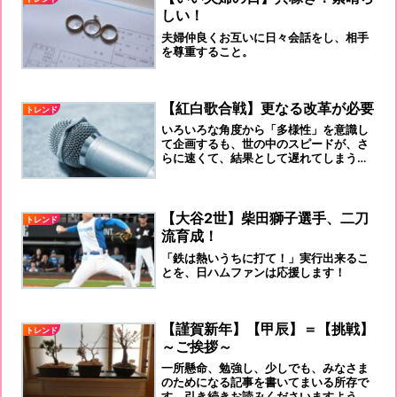
しい！
夫婦仲良くお互いに日々会話をし、相手
を尊重すること。
【紅白歌合戦】更なる改革が必要
トレンド
いろいろな角度から「多様性」を意識し
て企画するも、世の中のスピードが、さ
らに速くて、結果として遅れてしまうと
いうこと。「スピード感」を大切にして
いく1年としなければなりませんね！
【大谷2世】柴田獅子選手、二刀
トレンド
流育成！
「鉄は熱いうちに打て！」実行出来るこ
とを、日ハムファンは応援します！
【謹賀新年】【甲辰】＝【挑戦】
トレンド
～ご挨拶～
一所懸命、勉強し、少しでも、みなさま
のためになる記事を書いてまいる所存で
す。引き続きお読みくださいますよう、