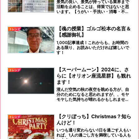
景気の良い、景気が持っている業界まで
活動を止めることは、得策ではないと思
います。【うがい・手洗い・消毒・不要
不急の外出を避ける】を続けましょう！
出口の見えない未知の、国の‟緊急事
態”なのですから。
【魂の授業】ゴルゴ松本の名言＆
トレンド
【感謝御礼】
1,000記事達成！これからも、お時間の
ある限り、お読みいただければ嬉しいで
す！
【スーパームーン】2024に、さ
トレンド
らに【オリオン座流星群】も観れ
ます！
澄んだ空気の秋の夜空を眺める方が、自
分のためになると思われますが、、モヤ
モヤした気持ちが晴れるかもしれません
よ！
【クリぼっち】Christmas？知ら
トレンド
んけど！
いつも通り変わらない1日を過ごす人もい
れば、1人の過ごし方を満喫している人も