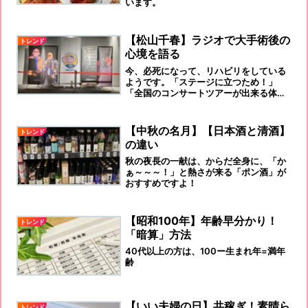
います。
【松山千春】ラジオで大手術後の
トレンド
心境を語る
今、必死になって、リハビリをしている
ようです。「ステージに立つため！」
「全国のコンサートツアーが出来る体力
をつけるため！」
【中秋の名月】【日本酒と清酒】
トレンド
の違い
秋の夜長の一献は、からだ全身に、「か
ぁ～～～！」と熱さが来る「ポン酒」が
おすすめですよ！
【昭和100年】年齢早分かり！
トレンド
「暗算」方法
40代以上の方は、100ー生まれ年=満年
齢
【いい夫婦の日】共稼ぎ！素晴ら
トレンド