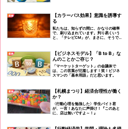
【カラーバス効果】意識を誘導す
業務
る
私たちは、知らずの間に、かなりの確率
で、刷り込まれています。判り易くいう
と、「テレビCM」が、まさに、そうで
すよ。
【ビジネスモデル】「B to B」な
業務
んのことかご存じ？
「マーケットターゲット」の会議体で
は、この言葉が氾濫します！笑！ビジネ
スマンの「基本用語」だと思います。
【札幌まつり】経済合理性が働く
業務
か？
〈行動心理を勉強した〉学生バイト君
が、一言！あなたに声掛け！『このあと
に、店は無いですよ～！』
【行動経済学】学問・理論も多様