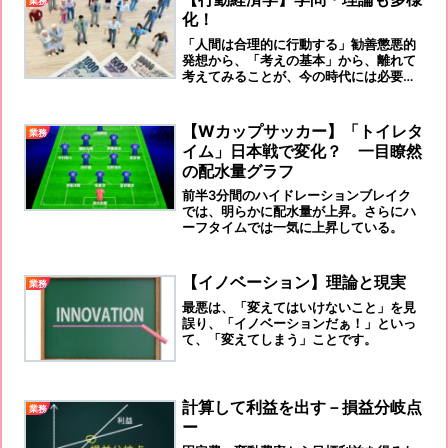
業務
化！
「人間は合理的に行動する」勧善懲悪的
発想から、「考えの基本」から、離れて
考えてみることが、今の時代には必要で
す。
【Wカップサッカー】「トイレタ
業務
イム」日本戦で変化？ 一目瞭然
の配水量グラフ
前半3分間のハイドレーションブレイク
では、明らかに配水量が上昇。さらにハ
ーフタイムでは一気に上昇している。
【イノベーション】理論と現実
業務
最悪は、「変えてはいけないこと」を見
誤り、「イノベーションだぁ！」といっ
て、「変えてしまう」ことです。
計算して利益を出す－損益分岐点
業務
ー