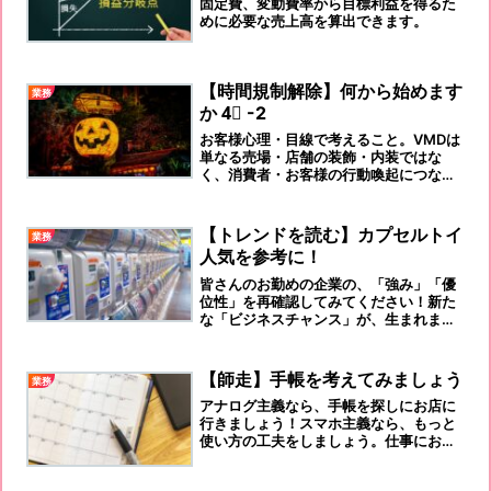
固定費、変動費率から目標利益を得るた
めに必要な売上高を算出できます。
【時間規制解除】何から始めます
業務
か 4⃣ -2
お客様心理・目線で考えること。VMDは
単なる売場・店舗の装飾・内装ではな
く、消費者・お客様の行動喚起につなが
る様々な工夫が必要なものです。オッケ
ーの上司が、名言を残してくださいまし
た。「MDとは、間（Ⅿ）違っても、堂
【トレンドを読む】カプセルトイ
業務
（D）々と」です。
人気を参考に！
皆さんのお勤めの企業の、「強み」「優
位性」を再確認してみてください！新た
な「ビジネスチャンス」が、生まれます
よ！！！
【師走】手帳を考えてみましょう
業務
アナログ主義なら、手帳を探しにお店に
行きましょう！スマホ主義なら、もっと
使い方の工夫をしましょう。仕事におい
て、スケジュール感・工程表は、重要な
要素です。