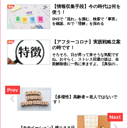
【情報収集手段】今の時代は何を
業務
使う！
SNSで「流れ」を掴む、検索で「事実」
を確認、AIで「理解」を深める
【アフターコロナ】実践戦略立案
業務
の時です！
そろそろ、日が昇って来そうな気配です
ね。おそらく、ストレス回避の波は、全
面解除後に一気に来ますよ。【真似の出
来ない強味】はなんですか？
【多様性】高齢者＝老人ではないで
す！
【モチベーション】残り９９日