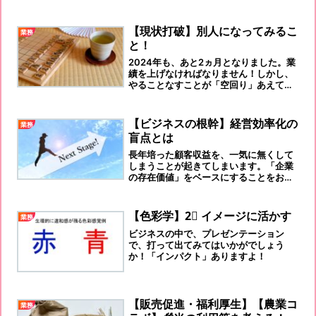
【現状打破】別人になってみるこ
業務
と！
2024年も、あと2ヵ月となりました。業
績を上げなければなりません！しかし、
やることなすことが「空回り」あえて、
「一息入れる」勇気が必要です！
【ビジネスの根幹】経営効率化の
業務
盲点とは
長年培った顧客収益を、一気に無くして
しまうことが起きてしまいます。「企業
の存在価値」をベースにすることをお勧
めします。
【色彩学】2⃣ イメージに活かす
業務
ビジネスの中で、プレゼンテーション
で、打って出てみてはいかがでしょう
か！「インパクト」ありますよ！
【販売促進・福利厚生】【農業コ
業務