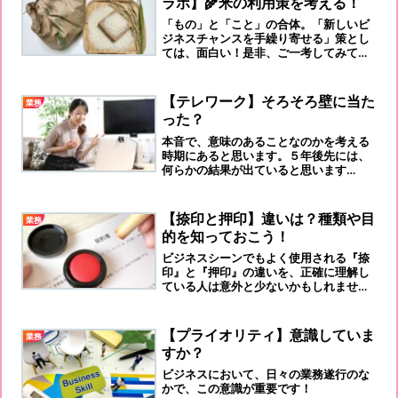
ラボ】🌾米の利用策を考える！
「もの」と「こと」の合体。「新しいビ
ジネスチャンスを手繰り寄せる」策とし
ては、面白い！是非、ご一考してみては
いかがでしょう！
【テレワーク】そろそろ壁に当た
業務
った？
本音で、意味のあることなのかを考える
時期にあると思います。５年後先には、
何らかの結果が出ていると思います
が、、
【捺印と押印】違いは？種類や目
業務
的を知っておこう！
ビジネスシーンでもよく使用される『捺
印』と『押印』の違いを、正確に理解し
ている人は意外と少ないかもしれませ
ん。「新入社員じゃあるまいし、今更、
そんなこと聞けない！」という声が聞こ
えてきます。笑
【プライオリティ】意識していま
業務
すか？
ビジネスにおいて、日々の業務遂行のな
かで、この意識が重要です！