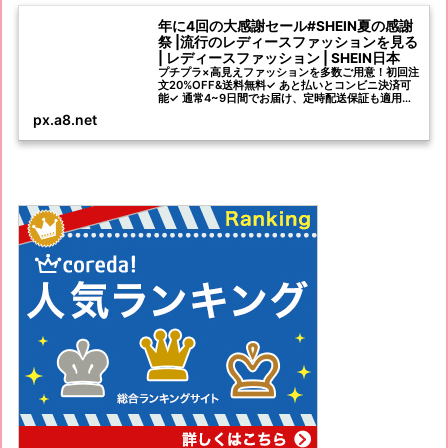
年に4回の大感謝セール#SHEIN夏の感謝
祭 |流行のレディースファッションを見る
| レディースファッション | SHEIN日本
プチプラ×高見えファッションを多数ご用意！初回注
文20%OFF&送料無料✓ あと払いとコンビニ決済可
能✓ 通常4~9日間でお届け、定時配送保証も適用可
能✓ 40日以内返品無料✓ 新着商品毎日1000+登場✓
px.a8.net
お得な商品割引とクーポンが盛りだくさん✓