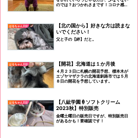
のでは？おつかれさまです！コロナ感染
数が、下って来ませんねぇ～またまた、
とならないことを、祈りたいと思いま
す。というより、感染しない予防を続け
ましょうね。【雨降って地固まる】？雨
【北の国から】好きな方は読まな
はるちゃん日記
です札幌も、「雨」です！溺愛犬「はる
いでください！
ちゃん」はカッパが嫌いです。着せる
と、いつも、固まっています。動きませ
父と子の【絆】だと。
ん。笑！違和感先日も掲載しましたが、
１週間前...
【開花】北海道は１か月後
はるちゃん日記
４月２３日に札幌の開花予想、標本木が
エゾヤマザクラの北海道釧路市では５月
８日の開花を予想しています。
【八紘学園🍦ソフトクリーム
はるちゃん日記
2023秋】特別販売
金曜土曜日の販売日ですが、特別販売日
があるかも！要確認です！