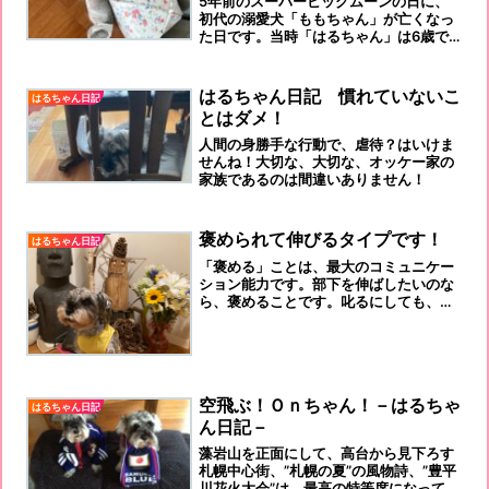
5年前のスーパービッグムーンの日に、
初代の溺愛犬「ももちゃん」が亡くなっ
た日です。当時「はるちゃん」は6歳で
した。
はるちゃん日記 慣れていないこ
はるちゃん日記
とはダメ！
人間の身勝手な行動で、虐待？はいけま
せんね！大切な、大切な、オッケー家の
家族であるのは間違いありません！
褒められて伸びるタイプです！
はるちゃん日記
「褒める」ことは、最大のコミュニケー
ション能力です。部下を伸ばしたいのな
ら、褒めることです。叱るにしても、先
ずは褒めてからです。
空飛ぶ！Ｏｎちゃん！－はるちゃ
はるちゃん日記
ん日記－
藻岩山を正面にして、高台から見下ろす
札幌中心街、”札幌の夏”の風物詩、”豊平
川花火大会”は、最高の特等席になってい