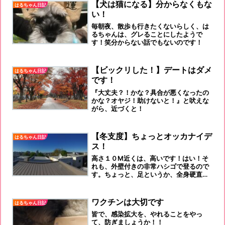
【犬は猫になる】分からなくもな
はるちゃん日記
い！
毎朝夜、散歩も行きたくないらしく、は
るちゃんは、グレることにしたようで
す！笑分からない話でもないのです！
【ビックリした！】デートはダメ
はるちゃん日記
です！
『大丈夫？！かな？具合が悪くなったの
かな？オヤジ！助けないと！』と吠えな
がら、近づくと！
【冬支度】ちょっとオッカナイデ
はるちゃん日記
ス！
高さ１０Ⅿ近くは、高いです！はい！そ
れも、外壁付きの非常ハシゴで登るので
す。ちょっと、足というか、全身硬直
で、すくみますよ！
ワクチンは大切です
はるちゃん日記
皆で、感染拡大を、やれることをやっ
て、防ぎましょうか！！