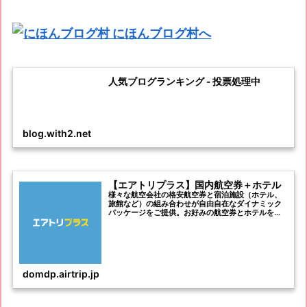
人気ブログランキング - 投票処理中
blog.with2.net
【エアトリプラス】国内航空券＋ホテル
様々な航空会社の格安航空券と宿泊施設（ホテル、
旅館など）の組み合わせが自由自在なダイナミック
パッケージをご提供。お好みの航空券とホテルを選
んでセットに出来る航空券とホテルのパックは旅行
や観光にぴったり！国内航空券＋ホテルならエアト
リプラス！
domdp.airtrip.jp