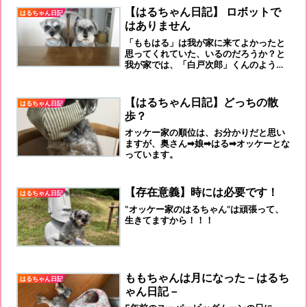
【はるちゃん日記】 ロボットで
はるちゃん日記
はありません
「ももはる」は我が家に来てよかったと
思ってくれていた、いるのだろうか？と
我が家では、「白戸次郎」くんのよう
に、「お話しするワンコ」となっていま
す。
【はるちゃん日記】どっちの散
はるちゃん日記
歩？
オッケー家の順位は、お分かりだと思い
ますが、奥さん➡娘➡はる➡オッケーとな
っています。
【存在意義】時には必要です！
はるちゃん日記
‟オッケー家のはるちゃん”は頑張って、
生きてますから！！！
ももちゃんは月になった－はるち
はるちゃん日記
ゃん日記－