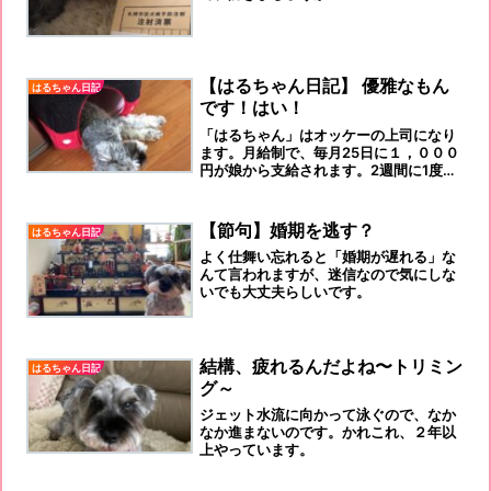
【はるちゃん日記】 優雅なもん
はるちゃん日記
です！はい！
「はるちゃん」はオッケーの上司になり
ます。月給制で、毎月25日に１，０００
円が娘から支給されます。2週間に1度、
「女子会」が、お風呂で開催されます。
【節句】婚期を逃す？
はるちゃん日記
よく仕舞い忘れると「婚期が遅れる」な
んて言われますが、迷信なので気にしな
いでも大丈夫らしいです。
結構、疲れるんだよね〜トリミン
はるちゃん日記
グ～
ジェット水流に向かって泳ぐので、なか
なか進まないのです。かれこれ、２年以
上やっています。