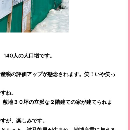
、140人の人口増です。
資産税の評価アップが懸念されます。笑！いや笑っ
ですね。
で、敷地３０坪の立派な２階建ての家が建てられま
ですが、楽しみです。
っともっと、波及効果が生まれ、地域産業に与える