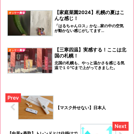
【家庭菜園2024】札幌の夏はこ
オッケー農場
んな感じ！
「はるちゃんロス」かな…家の中の空気
が動かない感じがしてます…
【三寒四温】実感する！ここは北
オッケー農場
国の札幌！
北国の札幌も、やっと温かさを感じる気
温で１０℃まで上がってきました。
【マスク外せない】日本人
【中居×香取】トレンドとは仕掛けで