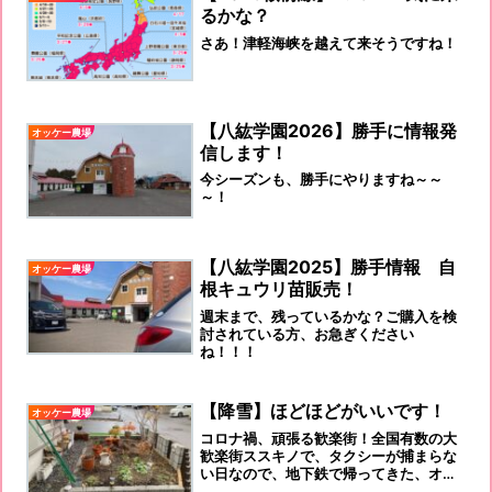
るかな？
さあ！津軽海峡を越えて来そうですね！
【八紘学園2026】勝手に情報発
オッケー農場
信します！
今シーズンも、勝手にやりますね～～
～！
【八紘学園2025】勝手情報 自
オッケー農場
根キュウリ苗販売！
週末まで、残っているかな？ご購入を検
討されている方、お急ぎください
ね！！！
【降雪】ほどほどがいいです！
オッケー農場
コロナ禍、頑張る歓楽街！全国有数の大
歓楽街ススキノで、タクシーが捕まらな
い日なので、地下鉄で帰ってきた、オッ
ケーです。