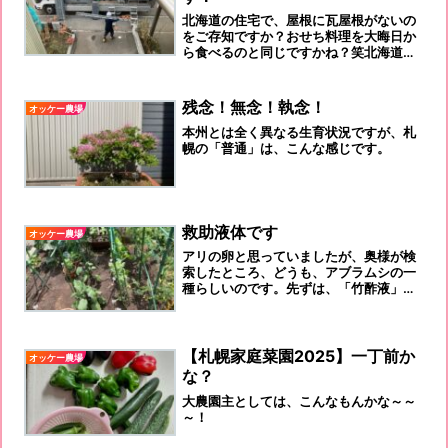
北海道の住宅で、屋根に瓦屋根がないの
をご存知ですか？おせち料理を大晦日か
ら食べるのと同じですかね？笑北海道な
らではの話です。
残念！無念！執念！
オッケー農場
本州とは全く異なる生育状況ですが、札
幌の「普通」は、こんな感じです。
救助液体です
オッケー農場
アリの卵と思っていましたが、奥様が検
索したところ、どうも、アブラムシの一
種らしいのです。先ずは、「竹酢液」。
続いては、奥様が調べた、「牛乳」。薄
めて吹きかけると、葉に幕が出来て効き
目がありそうだとのこと。
【札幌家庭菜園2025】一丁前か
オッケー農場
な？
大農園主としては、こんなもんかな～～
～！