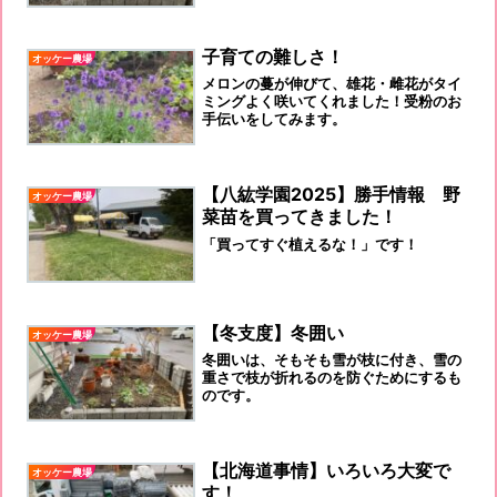
子育ての難しさ！
オッケー農場
メロンの蔓が伸びて、雄花・雌花がタイ
ミングよく咲いてくれました！受粉のお
手伝いをしてみます。
【八紘学園2025】勝手情報 野
オッケー農場
菜苗を買ってきました！
「買ってすぐ植えるな！」です！
【冬支度】冬囲い
オッケー農場
冬囲いは、そもそも雪が枝に付き、雪の
重さで枝が折れるのを防ぐためにするも
のです。
【北海道事情】いろいろ大変で
オッケー農場
す！