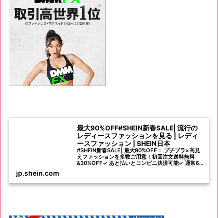
最大90%OFF#SHEIN新春SALE| 流行の
レディースファッションを見る | レディ
ースファッション | SHEIN日本
#SHEIN新春SALE| 最大90%OFF： プチプラ×高見
えファッションを多数ご用意！初回注文送料無料
&30%OFF✓ あと払いとコンビニ決済可能✓ 通常6-
8日間でお届け、定時配送保証も適応可能✓ 40日以
jp.shein.com
内返品無料✓ 新着商品毎日1000+登場✓ お得な商品
割引とクーポンが盛りだくさん✓