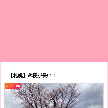
【札幌】🌸桜が長い！
オッケー農場