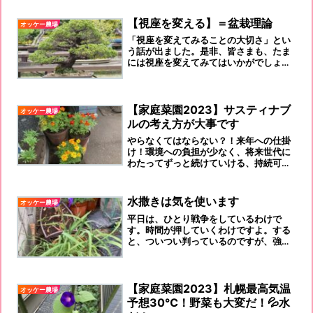
【視座を変える】＝盆栽理論
オッケー農場
「視座を変えてみることの大切さ」とい
う話が出ました。是非、皆さまも、たま
には視座を変えてみてはいかがでしょう
か！人格形成の上でも、必要なことと思
いませんか！
【家庭菜園2023】サスティナブ
オッケー農場
ルの考え方が大事です
やらなくてはならない？！来年への仕掛
け！環境への負担が少なく、将来世代に
わたってずっと続けていける、持続可能
な あり方を「サステナブル」と呼ぶよう
になっています。
水撒きは気を使います
オッケー農場
平日は、ひとり戦争をしているわけで
す。時間が押していくわけですよ。する
と、ついつい判っているのですが、強い
水力のままやってしまうのですよ～ダメ
ですよね！！！
【家庭菜園2023】札幌最高気温
オッケー農場
予想30℃！野菜も大変だ！💦水