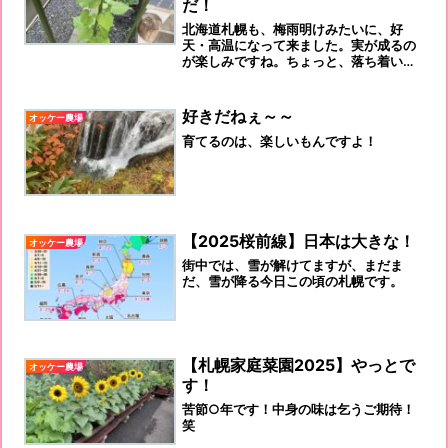
だ！
北海道札幌も、梅雨明けみたいに、好
天・高温になって来ました。実が成るの
が楽しみですね。ちょっと、落ち着いて
きたオッケー農場です。朝顔も咲き出し
ました。何か、毎年、感じています
が、、、体温を超える気温は、ダメです
好きだねぇ～～
オッケー農場
よねー
育てるのは、楽しいもんですよ！
【2025桜前線】日本は大きな！
オッケー農場
街中では、雪が解けてますが、まだま
だ、雪が降る今日この頃の札幌です。
【札幌家庭菜園2025】やっとで
オッケー農場
す！
苦節○年です！中身の味は乞うご期待！
笑