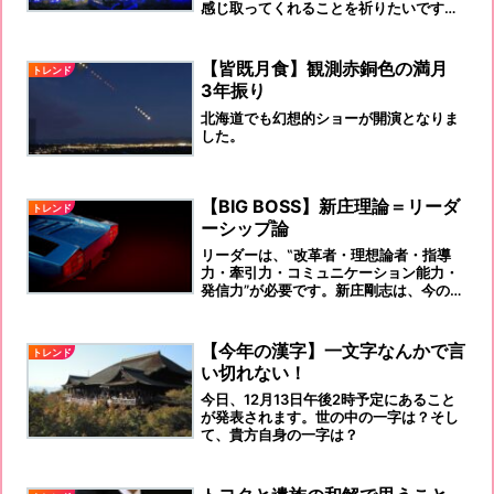
感じ取ってくれることを祈りたいです
ね。何らかの『広島宣言』出来ると、さ
らに良いのではと思います。岸田さんの
田舎開催です！頑張っていただきましょ
【皆既月食】観測赤銅色の満月
トレンド
う！
3年振り
北海道でも幻想的ショーが開演となりま
した。
【BIG BOSS】新庄理論＝リーダ
トレンド
ーシップ論
リーダーは、‟改革者・理想論者・指導
力・牽引力・コミュニケーション能力・
発信力”が必要です。新庄剛志は、今のと
ころ、欠けているところはなさそうで
す。
【今年の漢字】一文字なんかで言
トレンド
い切れない！
今日、12月13日午後2時予定にあること
が発表されます。世の中の一字は？そし
て、貴方自身の一字は？