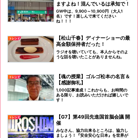
ますよね！混んでいるは承知で！
GW中は、9,900～10,900円（大人1
名）です！楽しんで来てください
ね！！！
【松山千春】ディナーショーの最
トレンド
高金額保持者だった！
ラジオを聴いていても、本人からそのよ
うな話を聴いたことがありませんね。
【魂の授業】ゴルゴ松本の名言＆
トレンド
【感謝御礼】
1,000記事達成！これからも、お時間の
ある限り、お読みいただければ嬉しいで
す！
【G7】第49回先進国首脳会議 開
トレンド
催
みなさん、協力出来るところは、協力し
ましょう！『安全安心な日本』を世界が