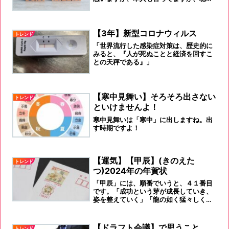
て見てはいかがでしょう！
【3年】新型コロナウィルス
トレンド
「世界流行した感染症対策は、歴史的に
みると、『人が死ぬことと経済を回すこ
との天秤である』」
【寒中見舞い】そろそろ出さない
トレンド
といけませんよ！
寒中見舞いは「寒中」に出しますね。出
す時期ですよ！
【運気】【甲辰】(きのえた
トレンド
つ)2024年の年賀状
「甲辰」には、順番でいうと、４１番目
です。「成功という芽が成長していき、
姿を整えていく」「龍の如く猛々しく、
新しいことに挑戦する年にしたい」「力
強さが増す一年」などが、おすすめで
す！
【ドラフト会議】で思うこと
トレンド