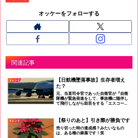
オッケーをフォローする
関連記事
【日航機墜落事故】生存者増え
トレンド
た？
元、当直司令官であった自衛官が『自衛
隊機が緊急発進をして、事故機に随伴し
て飛行しながら助言をする「エスコート
スクランブル」を上申した』と初めて証
言しました。
【祭りのあと】引き際が勝負です
トレンド
売り切った時の達成感？みたいなもの
は、ある種の麻薬です！笑