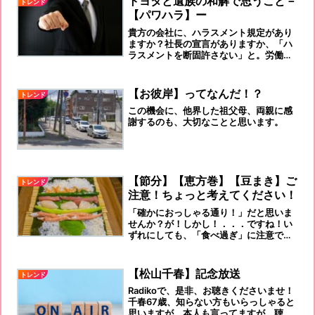
トヨタと遺族の和解で思うこと－
トレンド
【パワハラ】ー
貴方の会社に、ハラスメント規定があり
ますか？社長の宣言がありますか、「ハ
ラスメントを断固許さない」と。労働人
口20～60歳代で4人に1人は、病気予備
軍の可能性があるとも謂われています。
貴方が、そうかもしれませんよ！
【お彼岸】ってなんだ！？
トレンド
この機会に、他界した祖父母、両親に感
謝するのも、大切なことと思います。
【節分】【恵方巻】【豆まき】ご
トレンド
注意！ちょっと考えてください！
「確かにおっしゃる通り！」だと思いま
せんか？が！しかし！．．．ですね！い
ずれにしても、「食べ過ぎ」に注意で
す！
【松山千春】記念放送
トレンド
Radikoで、是非、お聴きくださいませ！
千春67歳、知らない方もいらっしゃると
思いますが、本人も言ってますが、聴い