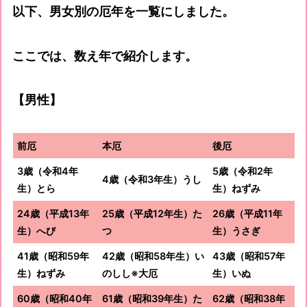
以下、男女別の厄年を一覧にしました。
ここでは、数え年で紹介します。
【男性】
前厄
本厄
後厄
3歳（令和4年
5歳（令和2年
4歳（令和3年生）うし
生）とら
生）ねずみ
24歳（平成13年
25歳（平成12年生）た
26歳（平成11年
生）へび
つ
生）うさぎ
41歳（昭和59年
42歳（昭和58年生）い
43歳（昭和57年
生）ねずみ
のしし※大厄
生）いぬ
60歳（昭和40年
61歳（昭和39年生）た
62歳（昭和38年