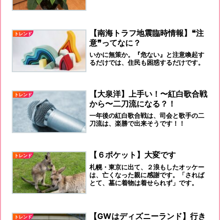
【南海トラフ地震臨時情報】❝注
トレンド
意❞ってなに？
いかに無策か。『危ない』と注意喚起す
るだけでは、住民も困惑するだけです。
【大泉洋】上手い！〜紅白歌合戦
トレンド
から〜二刀流になる？！
一年後の紅白歌合戦は、司会と歌手の二
刀流は、楽勝で出来そうです！！
【６ポケット】大変です
トレンド
札幌・東京に出て、２浪もしたオッケー
は、亡くなった親に感謝です。「されば
とて、墓に着物は着せられず」です。
【GWはディズニーランド】行き
トレンド