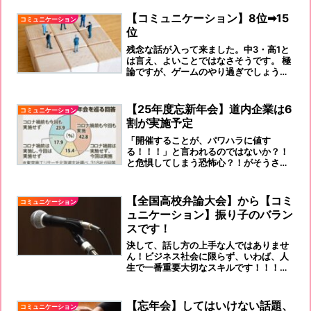
にそれを迫る。 それ！無理です！ まずは
自分をさらけ出せ！…
【コミュニケーション】8位➡15
コミュニケーション
位
残念な話が入って来ました。中3・高1と
は言え、よいことではなさそうです。 極
論ですが、ゲームのやり過ぎでしょうか
ね。 このまま社会人になっていくと、先
輩のほうが理解が早いとなるのでしょう
か？
【25年度忘新年会】道内企業は6
コミュニケーション
割が実施予定
「開催することが、パワハラに値す
る！！！」と言われるのではないか？！
と危惧してしまう恐怖心？！がそうさせ
ているのです。
【全国高校弁論大会】から【コミ
コミュニケーション
ュニケーション】振り子のバラン
スです！
決して、話し方の上手な人ではありませ
ん！ビジネス社会に限らず、いわば、人
生で一番重要大切なスキルです！！！信
用される、信頼されるには、この「コミ
ュニケーション能力」を持っていないと
なれません！
【忘年会】してはいけない話題、
コミュニケーション