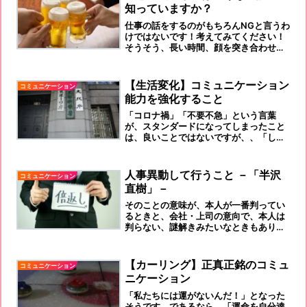
知っていますか？
仕事の話をするのがもちろんNGと言うわ
けではないです！考えてみてください！
そうそう、長い時間、顔を突き合わせて
話をすることはないですよ！！！
【生活変化】コミュニケーション
コミュニケーション
能力を強化すること
「コロナ禍」「不要不急」という言葉
が、スタンダードになってしまったこと
は、良いことではないですが、、「しっ
かりと、積極的に声を発していくこと」
が必要不可欠です。
人事異動して行うこと －「半沢
コミュニケーション
直樹」－
そのことの意味が、本人が一番判ってい
るときと、会社・上司の意向で、本人は
判らない、謎解きみたいなときもありま
す。
【カーリング】正真正銘のコミュ
コミュニケーション
ニケーション
「私たちには運がないんだ！」となった
そうです。であるなら、「運命を自分達