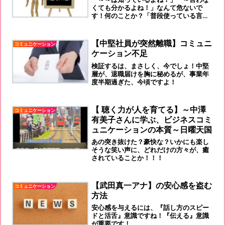
くても分かるよね！」なんて危ないで
す！何のことか？「普段使っている言葉
の意味が違って、相手に伝わっているか
も？」会話していて、「違和感」を感じ
ていませんか？
【中堅社員が突然離職】コミュニ
コミュニケーション
ケーション不足
検証するは、まさしく、今でしょ！中堅
層が、退職届けを胸に秘めるが、事業年
度半期過ぎた、今頃ですよ！
【 聴く力が人を育てる】～中澤
コミュニケーション
有美子さんに学ぶ、ビジネスコミ
ュニケーションの本質～日曜天国
あの突き抜けた？豪快な？いかにも楽し
そうな笑い声に、どれだけの方々が、癒
されていることか！！！
【武田真一アナ】の安心感を盗む
コミュニケーション
方法
安心感を与えるには、『話し方のスピー
ドと活舌』意識ですね！『伝える』意識
が重要です！