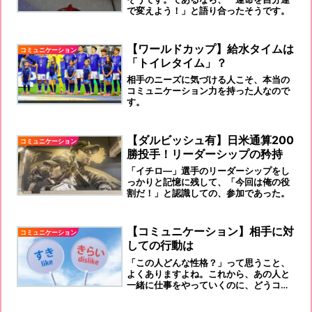
で変えよう！」と語り合ったそうです。
【ワールドカップ】給水タイムは
コミュニケーション
「トイレタイム」？
相手のニーズに気づける人こそ、本当の
コミュニケーション力を持った人なので
す。
【ダルビッシュ有】日米通算200
コミュニケーション
勝投手！リーダーシップの矜持
「イチロ―」選手のリーダーシップをし
っかりと記憶に残して、「今回は俺の役
割だ！」と認識しての、参加であった。
【コミュニケーション】相手に対
コミュニケーション
しての行動は
「この人どんな性格？」って思うこと、
よくありますよね。これから、あの人と
一緒に仕事をやっていくのに、どうコン
タクトとって行こうか？この組織でどう
回していったらいいだろう？と。そのよ