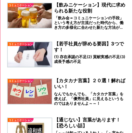
うな時に使えるものをご紹介します。
【飲みニケーション】現代に求め
コミュニケーション
られる新たな役割
「飲み会＝コミュニケーションの手段」
という考え方が主流だった時代から、働
き方の多様化に合わせた新たな方法が求
められる時代へと移り変わっています。
【若手社員が辞める要因】3つで
コミュニケーション
す！
(1) 存在承認の不足(2) 貢献実感の不足(3)
成長予感の不足
【カタカナ言葉】２０選！解れば
コミュニケーション
いい！
なんでもかんでも、「カタカナ言葉」を
使えば、「優秀社員」に見えるというも
のではありませんよ～～！
【通じない】言葉があります！
コミュニケーション
【恐ろしい話】
「～～は知っているよね！」「～言わな