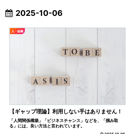
2025-10-06
人・組織
【ギャップ理論】利用しない手はありません！
「人間関係構築」「ビジネスチャンス」などを、「掴み取
る」には、良い方法と言われています。