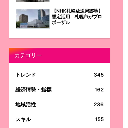
【NHK札幌放送局跡地】
暫定活用 札幌市がプロ
ポーザル
カテゴリー
トレンド
345
経済情勢・指標
162
地域活性
236
スキル
155