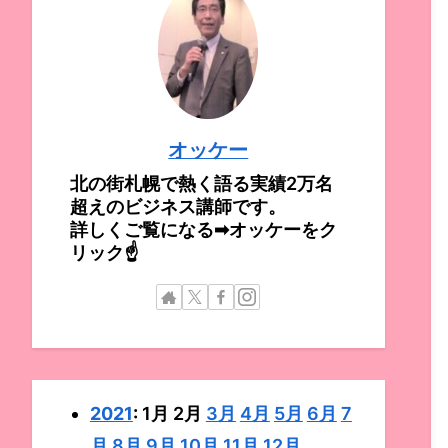
オッケー
北の街札幌で熱く語る実績2万名
超えのビジネス講師です。
詳しくご覧になる➡オッケーをク
リック☝
2021
:
1月
2月
3月
4月
5月
6月
7
月
8月
9月
10月
11月
12月