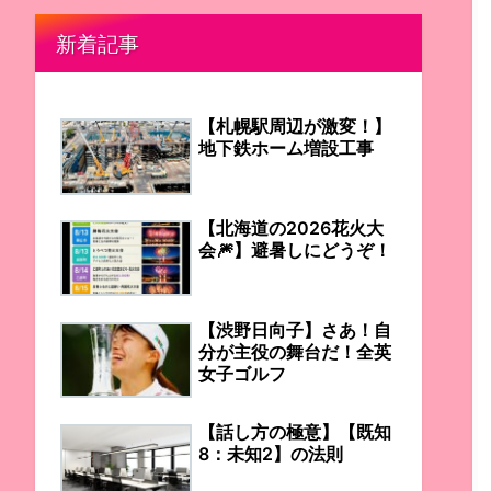
新着記事
【札幌駅周辺が激変！】
地下鉄ホーム増設工事
【北海道の2026花火大
会🎆】避暑しにどうぞ！
【渋野日向子】さあ！自
分が主役の舞台だ！全英
女子ゴルフ
【話し方の極意】【既知
8：未知2】の法則