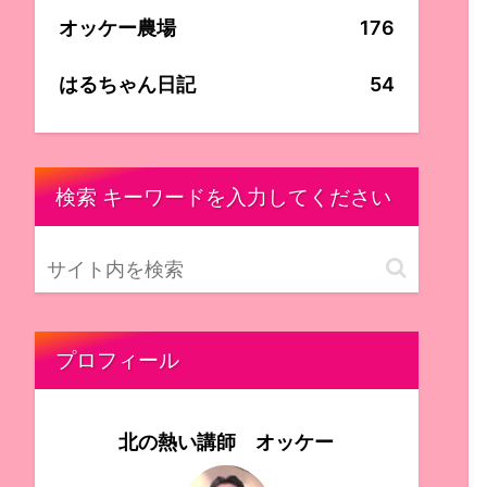
オッケー農場
176
はるちゃん日記
54
検索 キーワードを入力してください
プロフィール
北の熱い講師 オッケー