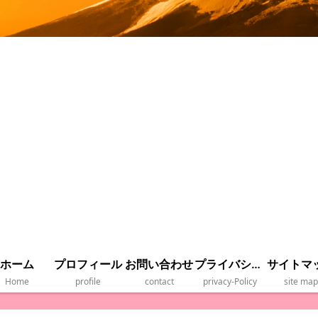
ホーム
プロフィール
お問い合わせ
プライバシーポリシー
サイトマ
Home
profile
contact
privacy‐Policy
site map