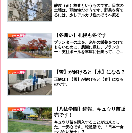
酸度（㏗）検査というものです。日本の
土壌は、弱酸性だそうです。野菜を育て
るには、少しアルカリ性のほうへ振ると
いうか中性にしたほうがよいそうで、先
日、石灰を撒いたのはそのためです。ｐ
ｈ5.5~6.5くらいが良いのかな！
【冬囲い】札幌も冬です
オッケー農場
プランターの土を、来年の栄養をつけて
もらいために、農園に戻し、プランタ
ー・支柱ポールを車庫に仕舞って、ご近
所さんに迷惑をかけないように、‟枯れ葉
拾い”をやらないといけません！２０２２
年オッケー農場は終了を迎えました。ま
た、来年です。何を作ろうかな～～～！
【雪】が解けると【水】になる？
オッケー農場
正解は！【雪】が解けると【春】になる
のです。
【八紘学園】続報、キュウリ苗販
オッケー農場
売です！
キュウリ苗を購入することが出来まし
た。一安心です。蛇足話で、「日本一食
べづらい菓子」？