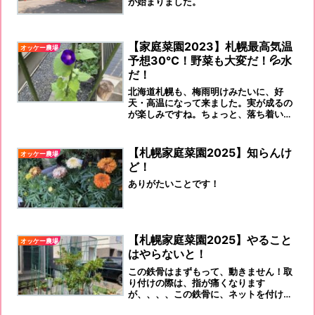
が始まりました。
【家庭菜園2023】札幌最高気温
オッケー農場
予想30℃！野菜も大変だ！💦水
だ！
北海道札幌も、梅雨明けみたいに、好
天・高温になって来ました。実が成るの
が楽しみですね。ちょっと、落ち着いて
きたオッケー農場です。朝顔も咲き出し
ました。何か、毎年、感じています
が、、、体温を超える気温は、ダメです
【札幌家庭菜園2025】知らんけ
オッケー農場
よねー
ど！
ありがたいことです！
【札幌家庭菜園2025】やること
オッケー農場
はやらないと！
この鉄骨はまずもって、動きません！取
り付けの際は、指が痛くなります
が、、、、この鉄骨に、ネットを付けて
建前終了です！