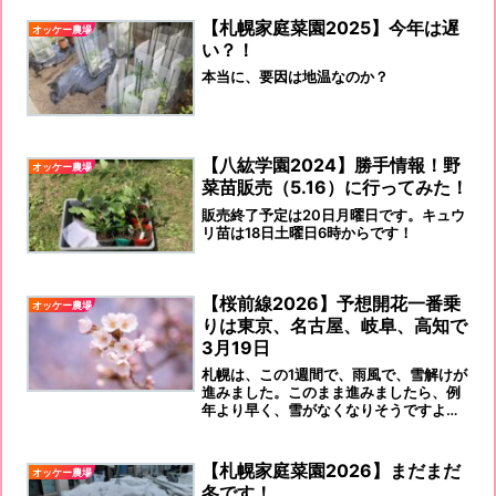
【札幌家庭菜園2025】今年は遅
オッケー農場
い？！
本当に、要因は地温なのか？
【八紘学園2024】勝手情報！野
オッケー農場
菜苗販売（5.16）に行ってみた！
販売終了予定は20日月曜日です。キュウ
リ苗は18日土曜日6時からです！
【桜前線2026】予想開花一番乗
オッケー農場
りは東京、名古屋、岐阜、高知で
3月19日
札幌は、この1週間で、雨風で、雪解けが
進みました。このまま進みましたら、例
年より早く、雪がなくなりそうですよ…
【札幌家庭菜園2026】まだまだ
オッケー農場
冬です！