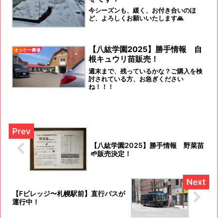
今シーズンも、緩く、お付き合いのほ
ど、よろしくお願いいたします🙏
【八紘学園2025】勝手情報 自
オッケー農場
根キュウリ苗販売！
週末まで、残っているかな？ご購入を検
討されている方、お急ぎください
ね！！！
【八紘学園2025】勝手情報 野菜苗
🌱販売決定！
【Fビレッジ〜札幌駅前】直行バスが
運行中！