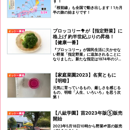
す！
「桜前線」も全国で動き出します！1カ月
半の旅の始まりです！
ブロッコリー🥦が【指定野菜】に
オッケー農場
格上げ 約半世紀ぶりの昇格！
【健康一番】
『ブロッコリー』が国民生活に欠かせな
い野菜「指定野菜」に追加されることに
なりました。新たな指定は1974年のジャ
ガイモ以来、約半世紀ぶりとなります。
健康維持のために食べましょう！
【家庭菜園2023】名実ともに
オッケー農場
【明暗】
元気に育っているもの、厳しさを感じる
もの、明暗「人生、いろいろ」を思う次
第！
【八紘学園】苗2023年版⑤販売
オッケー農場
開始
2023年5月18日10時から野菜🌱苗の販売