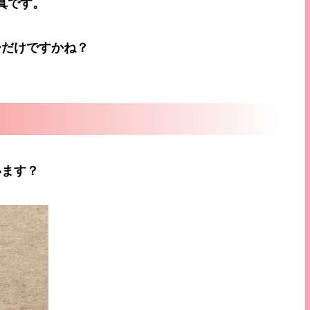
真です。
ーだけですかね？
います？